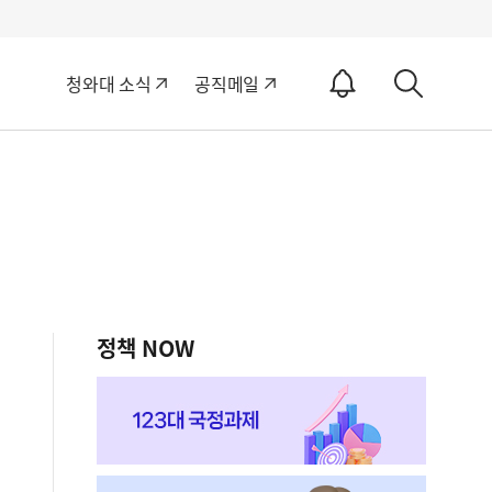
알
청와대 소식
공직메일
림
상
ON
세
검
색
정책 NOW