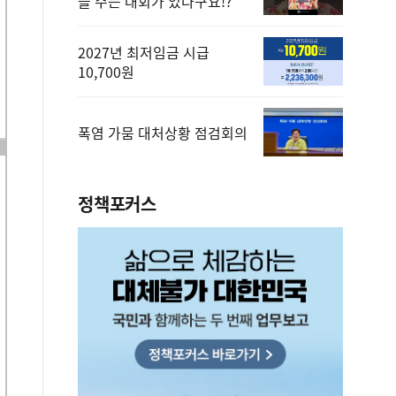
을 주는 대회가 있다구요!?
2027년 최저임금 시급
10,700원
폭염 가뭄 대처상황 점검회의
정책포커스