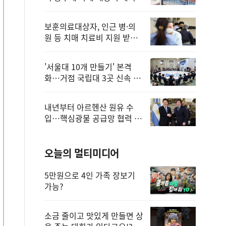
보훈의료대상자, 인근 병·의
원 등 치매 치료비 지원 받을
수 있어
'서울대 10개 만들기' 본격
화…거점 국립대 3곳 신속 선
정
내년부터 아르헨산 원유 수
입…핵심광물 공급망 협력 체
계 마련
오늘의 멀티미디어
5만원으로 4인 가족 장보기
가능?
소금 줄이고 맛있게 만들면 상