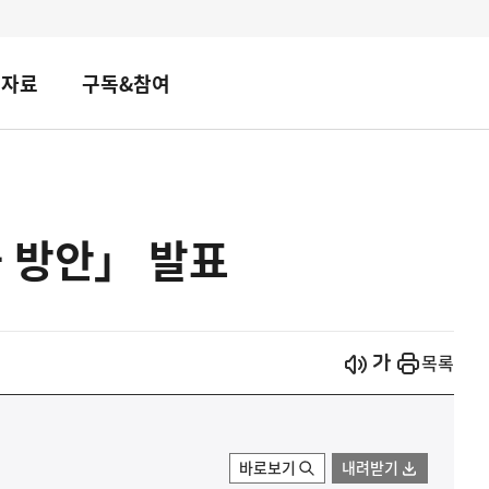
책자료
구독&참여
 방안」 발표
시작
열기
목록
바로보기
내려받기