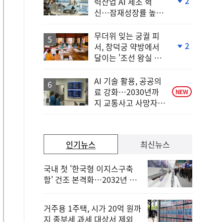
2
력산업 AI 제조 혁
단
신…잠재성장률 높인
계
다
하
락
무더위 잊는 궁궐 피
2
서, 창덕궁 약방에서
단
달이는 '조선 왕실 보
계
양 비법'
하
락
AI 기술 활용, 공공의
료 강화…2030년까
NEW
지 교통사고 사망자
30%↓
인기뉴스
최신뉴스
국내 첫 '한국형 이지스구축
함' 건조 본격화…2032년 해
군 인도
거주용 1주택, 시가 20억 원까
지 종부세 과세 대상서 제외