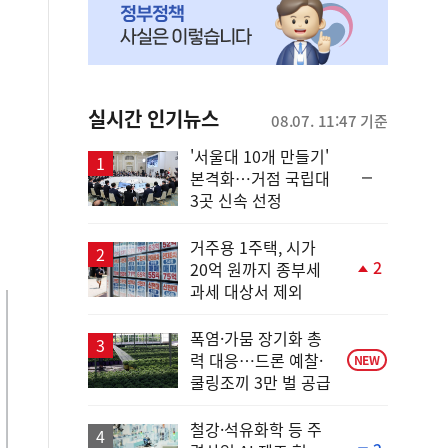
실시간 인기뉴스
08.07. 11:47 기준
'서울대 10개 만들기'
순
본격화…거점 국립대
위
3곳 신속 선정
동
일
거주용 1주택, 시가
2
20억 원까지 종부세
단
과세 대상서 제외
계
상
승
폭염·가뭄 장기화 총
력 대응…드론 예찰·
NEW
쿨링조끼 3만 벌 공급
철강·석유화학 등 주