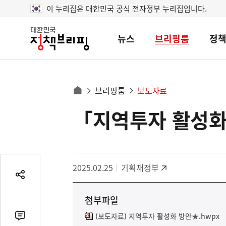
이 누리집은 대한민국 공식 전자정부 누리집입니다.
뉴스
브리핑룸
정
대
한
민
국
정
사
브리핑룸
보도자료
책
홈
브
이
으
「지역투자 활성화
콘
리
트
로
핑
텐
이
츠
동
영
경
2025.02.25
기획재정부
역
로
공
유
첨부파일
열
기
(보도자료) 지역투자 활성화 방안★.hwpx
댓