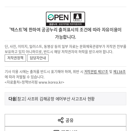
'텍스트'에 한하여 공공누리 출처표시의 조건에 따라 자유이용이
가능합니다.
단, 사진, 이미지, 일러스트, 동영상 등의 일부 자료는 문화체육관광부가 저작권 전부를
보유하고 있지 아니하므로, 반드시 해당 저작권자의 허락을 받으셔야 합니다.
저작권정책
담당자안내
기사 이용 시에는 출처를 반드시 표기해야 하며, 위반 시
저작권법 제37조
및
제138조
에 따라 처벌될 수 있습니다.
<자료출처=정책브리핑
www.korea.kr
>
이
기
다음
[참고] 사조위 김해공항 에어부산 사고조사 현황
사
전
다
공유
열
음
기