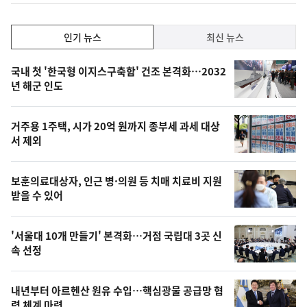
인
인기 뉴스
최신 뉴스
기,
인
기
최
국내 첫 '한국형 이지스구축함' 건조 본격화…2032
뉴
년 해군 인도
신,
스
오
거주용 1주택, 시가 20억 원까지 종부세 과세 대상
늘
서 제외
의
영
보훈의료대상자, 인근 병·의원 등 치매 치료비 지원
상
받을 수 있어
,
오
'서울대 10개 만들기' 본격화…거점 국립대 3곳 신
속 선정
늘
의
내년부터 아르헨산 원유 수입…핵심광물 공급망 협
사
력 체계 마련