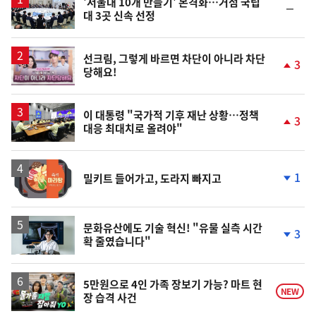
'서울대 10개 만들기' 본격화…거점 국립
순
대 3곳 신속 선정
위
동
일
영
선크림, 그렇게 바르면 차단이 아니라 차단
3
당해요!
상
단
계
상
승
이 대통령 "국가적 기후 재난 상황…정책
3
대응 최대치로 올려야"
단
계
상
승
1
밀키트 들어가고, 도라지 빠지고
단
계
하
락
문화유산에도 기술 혁신! "유물 실측 시간
3
확 줄였습니다"
단
계
하
락
영
5만원으로 4인 가족 장보기 가능? 마트 현
NEW
장 습격 사건
상