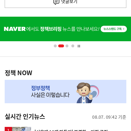
댓글
보기
기
사
히
단
배
너
영
정
역
책
정책 NOW
NOW,
MY
맞
춤
뉴
실시간 인기뉴스
08.07. 09:42 기준
스