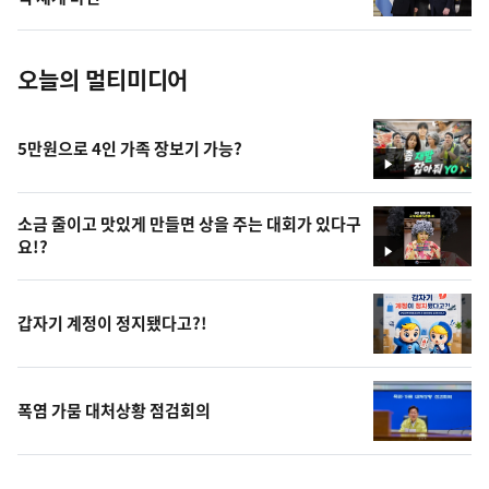
진
오늘의 멀티미디어
5만원으로 4인 가족 장보기 가능?
영
상
소금 줄이고 맛있게 만들면 상을 주는 대회가 있다구
요!?
영
상
갑자기 계정이 정지됐다고?!
폭염 가뭄 대처상황 점검회의