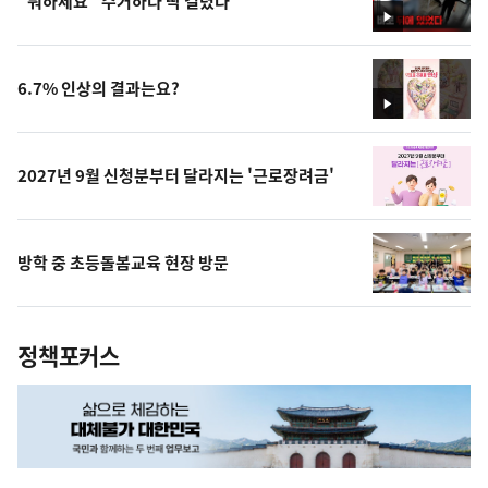
"뭐하세요" 수거하다 딱 걸렸다
영
상
6.7% 인상의 결과는요?
영
상
2027년 9월 신청분부터 달라지는 '근로장려금'
방학 중 초등돌봄교육 현장 방문
정책포커스