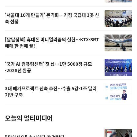
신,
스
오
'서울대 10개 만들기' 본격화…거점 국립대 3곳 신
늘
속 선정
의
영
[달달정책] 휴대폰 미니멀리즘의 실현…KTX·SRT
상
예매 한 번에 끝!
,
오
'국가 AI 컴퓨팅센터' 첫 삽…1만 5000장 규모
·2028년 완공
늘
의
3대 메가프로젝트 신속 추진…수출 5강·1조 달러
사
기반 구축
진
오늘의 멀티미디어