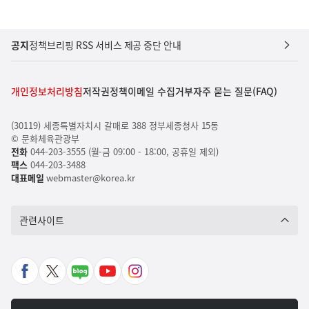
공지
정책브리핑 RSS 서비스 제공 중단 안내
개인정보처리방침
저작권정책
이메일 수집거부
자주 묻는 질문(FAQ)
(30119) 세종특별자치시 갈매로 388 정부세종청사 15동
© 문화체육관광부
전화
044-203-3555 (월-금 09:00 - 18:00, 공휴일 제외)
팩스
044-203-3488
대표메일
webmaster@korea.kr
관련사이트
페
X
네
유
인
이
바
이
튜
스
스
로
버
브
타