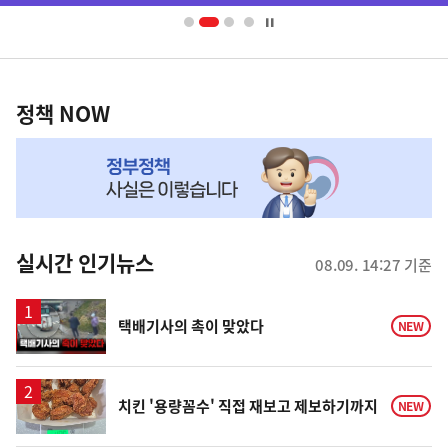
너
영
정
역
책
정책 NOW
NOW,
MY
맞
춤
뉴
실시간 인기뉴스
08.09. 14:27 기준
스
영
택배기사의 촉이 맞았다
NEW
상
치킨 '용량꼼수' 직접 재보고 제보하기까지
NEW