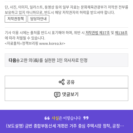
단, 사진, 이미지, 일러스트, 동영상 등의 일부 자료는 문화체육관광부가 저작권 전부를
보유하고 있지 아니하므로, 반드시 해당 저작권자의 허락을 받으셔야 합니다.
저작권정책
담당자안내
기사 이용 시에는 출처를 반드시 표기해야 하며, 위반 시
저작권법 제37조
및
제138조
에 따라 처벌될 수 있습니다.
<자료출처=정책브리핑
www.korea.kr
>
이
기
다음
숭고한 의(義)를 실천한 1인 의사자로 인정
사
전
다
공유
열
음
기
댓글
보기
기
사
히
단
(보도설명) 금번 종합부동산세 개편은 거주 중심 주택시장 정착, 공정과세 및 과세형평 제고를 위한 것입니다.
배