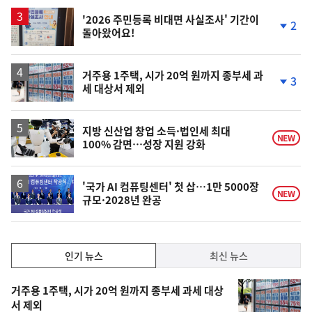
'2026 주민등록 비대면 사실조사' 기간이
2
돌아왔어요!
단
계
하
락
거주용 1주택, 시가 20억 원까지 종부세 과
3
세 대상서 제외
단
계
하
락
지방 신산업 창업 소득·법인세 최대
NEW
100% 감면…성장 지원 강화
'국가 AI 컴퓨팅센터' 첫 삽…1만 5000장
NEW
규모·2028년 완공
인
인기 뉴스
최신 뉴스
기,
인
기
최
거주용 1주택, 시가 20억 원까지 종부세 과세 대상
뉴
서 제외