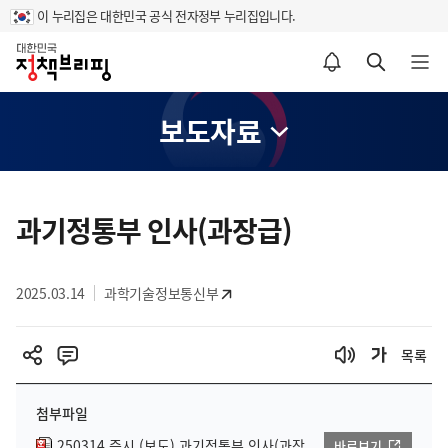
이 누리집은 대한민국 공식 전자정부 누리집입니다.
홈
알림설정 바로가기
검색 바로가기
메뉴 열기
보도자료
콘
텐
과기정통부 인사(과장급)
츠
영
2025.03.14
과학기술정보통신부
역
목록
첨부파일
250314 즉시 (보도) 과기정통부 인사(과장
바로보기