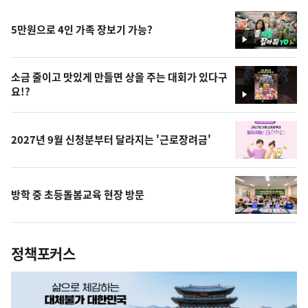
5만원으로 4인 가족 장보기 가능?
영
상
소금 줄이고 맛있게 만들면 상을 주는 대회가 있다구
요!?
영
상
2027년 9월 신청분부터 달라지는 '근로장려금'
방학 중 초등돌봄교육 현장 방문
정책포커스