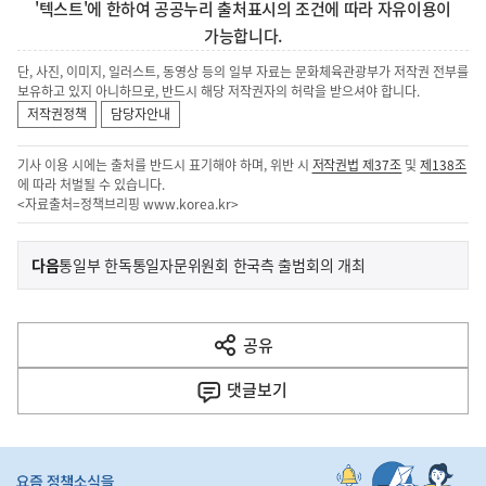
'텍스트'에 한하여 공공누리 출처표시의 조건에 따라 자유이용이
가능합니다.
단, 사진, 이미지, 일러스트, 동영상 등의 일부 자료는 문화체육관광부가 저작권 전부를
보유하고 있지 아니하므로, 반드시 해당 저작권자의 허락을 받으셔야 합니다.
저작권정책
담당자안내
기사 이용 시에는 출처를 반드시 표기해야 하며, 위반 시
저작권법 제37조
및
제138조
에 따라 처벌될 수 있습니다.
<자료출처=정책브리핑
www.korea.kr
>
이
기
다음
통일부 한독통일자문위원회 한국측 출범회의 개최
사
전
다
공유
열
음
기
댓글
보기
기
사
히