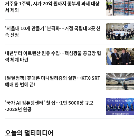
기
최
거주용 1주택, 시가 20억 원까지 종부세 과세 대상
뉴
서 제외
신,
스
오
'서울대 10개 만들기' 본격화…거점 국립대 3곳 신
늘
속 선정
의
영
내년부터 아르헨산 원유 수입…핵심광물 공급망 협
상
력 체계 마련
,
오
[달달정책] 휴대폰 미니멀리즘의 실현…KTX·SRT
예매 한 번에 끝!
늘
의
'국가 AI 컴퓨팅센터' 첫 삽…1만 5000장 규모
사
·2028년 완공
진
오늘의 멀티미디어