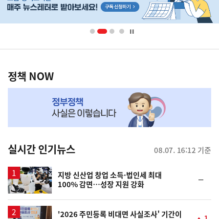
단
배
너
영
정
역
책
정책 NOW
NOW,
MY
맞
춤
뉴
실시간 인기뉴스
08.07. 16:12 기준
스
지방 신산업 창업 소득·법인세 최대
순
100% 감면…성장 지원 강화
위
동
일
'2026 주민등록 비대면 사실조사' 기간이
1