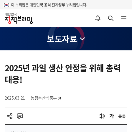
이 누리집은 대한민국 공식 전자정부 누리집입니다.
홈
알림설정 바로가기
검색 바로가기
메뉴 열기
보도자료
콘
텐
2025년 과일 생산 안정을 위해 총력
츠
대응!
영
역
2025.03.21
농림축산식품부
목록