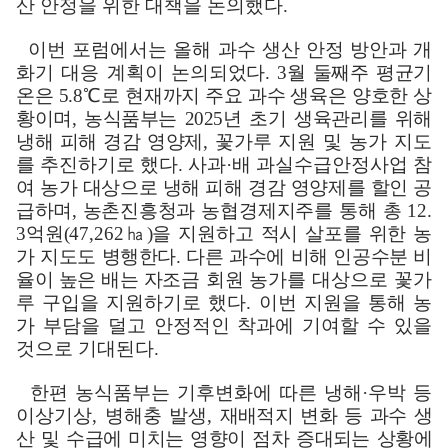
산 안정을 위한 대책을 논의했다
.
이번 포럼에서는 올해 과수 생산 안정 방안과 개
화기 대응 계획이 논의
되었다
. 3
월 둘째주 평균기
온은
5.8
℃
로 현재까지 주요 과수 생육은 양호한
상
황이며
,
농식품부는
2025
년 초기 생육관리를 위해
냉해 피해 경감 영양제
,
꽃가루 지원 및 농가 지도
를 추진하기로 했다
.
사과
·
배 과실수급안정사업
참
여 농가 대상으로 냉해 피해 경감 영양제를 할인 공
급하며
,
농촌진흥청과
농협경제지주를 통해 총
12.
3
억원
(47,262
㏊
)
을 지원하고 적시 살포를 위한
농
가 지도도 병행한다
.
다른 과수에 비해 인공수분 비
율이 높은 배는 자조금
회원 농가를 대상으로 꽃가
루 구입을 지원하기로 했다
.
이번 지원을 통해 농
가 부담을 덜고 안정적인 착과에 기여할 수 있을
것으로 기대된다
.
한편 농식품부는 기후변화에 따른 냉해
·
우박 등
이상기상
,
병해충 발생
,
재배적지 변화 등 과수 생
산 및 수급에 미치는 영향이 점차 증대되는 상황에