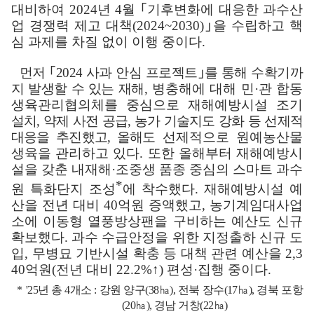
대비하여
2024
년
4
월
｢
기후변화에 대응한 과수산
업 경쟁력 제고 대책
(2024~2030)
｣
을 수립하고 핵
심 과제를 차질 없이 이행 중이다
.
먼저
｢
2024
사과 안심 프로젝트
｣
를 통해 수확기까
지 발생할 수 있는 재해
,
병충해에 대해 민
·
관 합동
생육관리협의체를 중심으로 재해예방시설 조기
설치
,
약제 사전 공급
,
농가 기술지도 강화 등 선제적
대응을 추진했고
,
올해도
선제적으로 원예농산물
생육을 관리하고 있다
.
또한 올해부터 재해예방시
설을 갖춘 내재해
·
조중생 품종 중심의 스마트 과수
*
원 특화단지 조성
에 착수했다
.
재해예방시설 예
산을 전년 대비
40
억원 증액했고
,
농기계임대사업
소에 이동형 열풍방상팬을 구비하는 예산도 신규
확보했다
.
과수 수급안정을 위한 지정출하 신규 도
입
,
무병묘 기반시설 확충 등 대책 관련 예산을
2,3
40
억원
(
전년 대비
22.2%
↑
)
편성
·
집행 중이다
.
*
'25
년 총
4
개소
:
강원 양구
(38
㏊
),
전북 장수
(17
㏊
),
경북 포항
(20
㏊
),
경남 거창
(22
㏊
)