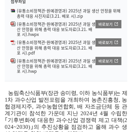
첨부파일
(유통소비정책관-원예경영과) 2025년 과일 생산 안정을 위해
총력 대응 사진자료(3.21. 배포 시).zip
(유통소비정책관-원예경영과) 2025년 과일 생
바로보기
산 안정을 위해 총력 대응 보도자료(3.21. 배
포 시).hwpx
(유통소비정책관-원예경영과) 2025년 과일 생
바로보기
산 안정을 위해 총력 대응 보도자료(3.21. 배
포 시).pdf
(유통소비정책관-원예경영과) 2025년 과일 생
바로보기
산 안정을 위해 총력 대응 보도자료(3.21. 배
포 시).hwp
농림축산식품부
(
장관 송미령
,
이하 농식품부
)
는 제
1
차 과수산업 발전포럼을
개최하여 농촌진흥청
,
농
협경제지주
,
과수농협연합회
,
배 자조금단체 등 관
계
기관이 참석한 가운데 지난
2024
년
4
월 수립한
｢
기후변화에 대응한 과수산업 경쟁력 제고 대책
(2
024~2030)
｣
의 추진상황을 점검하고 올해 과수 생