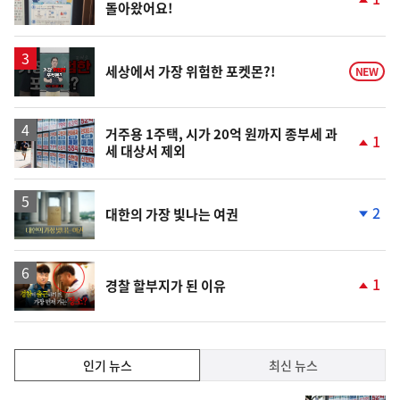
돌아왔어요!
단
계
상
승
영
세상에서 가장 위험한 포켓몬?!
NEW
상
거주용 1주택, 시가 20억 원까지 종부세 과
1
세 대상서 제외
단
계
상
승
영
2
대한의 가장 빛나는 여권
상
단
계
하
락
영
1
경찰 할부지가 된 이유
상
단
계
상
승
인
인기 뉴스
최신 뉴스
기,
인