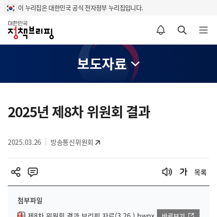
이 누리집은 대한민국 공식 전자정부 누리집입니다.
홈
알림설정 바로가기
검색 바로가기
메뉴 열기
보도자료
콘
텐
2025년 제8차 위원회 결과
츠
영
2025.03.26
방송통신위원회
역
목록
첨부파일
제8차 위원회 결과 브리핑 자료(3.26.).hwpx
바로보기