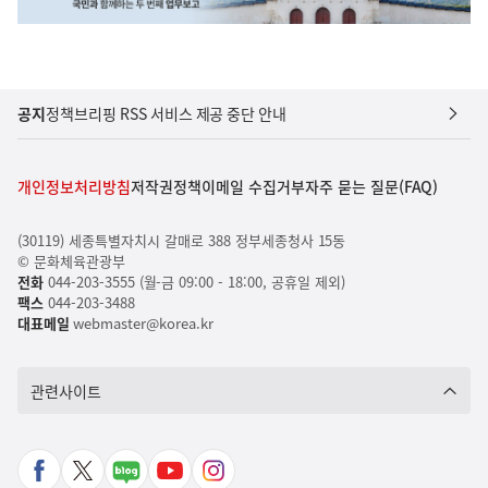
공지
정책브리핑 RSS 서비스 제공 중단 안내
개인정보처리방침
저작권정책
이메일 수집거부
자주 묻는 질문(FAQ)
(30119) 세종특별자치시 갈매로 388 정부세종청사 15동
© 문화체육관광부
전화
044-203-3555 (월-금 09:00 - 18:00, 공휴일 제외)
팩스
044-203-3488
대표메일
webmaster@korea.kr
관련사이트
페
X
네
유
인