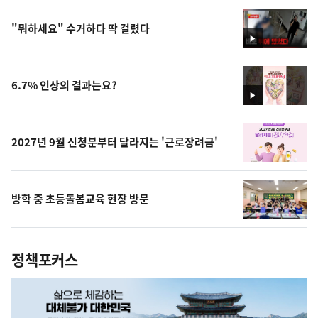
"뭐하세요" 수거하다 딱 걸렸다
영
상
6.7% 인상의 결과는요?
영
상
2027년 9월 신청분부터 달라지는 '근로장려금'
방학 중 초등돌봄교육 현장 방문
정책포커스