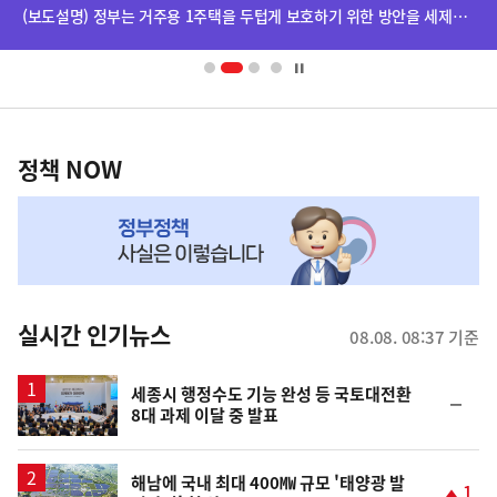
단
(보도설명) 정부는 거주용 1주택을 두텁게 보호하기 위한 방안을 세제개편안에 담았습니다.
배
너
영
정
역
책
정책 NOW
NOW,
MY
맞
춤
뉴
실시간 인기뉴스
08.08. 08:37 기준
스
세종시 행정수도 기능 완성 등 국토대전환
순
8대 과제 이달 중 발표
위
동
일
해남에 국내 최대 400㎿ 규모 '태양광 발
1