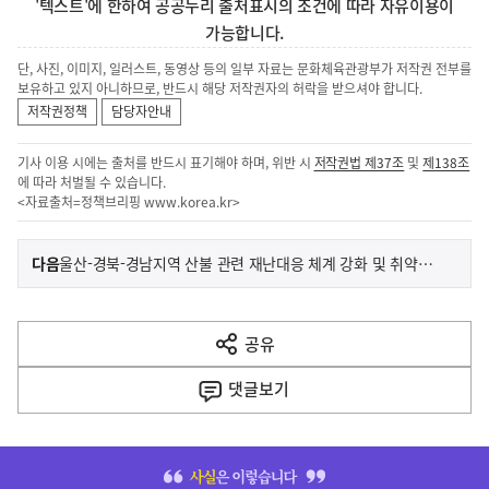
'텍스트'에 한하여 공공누리 출처표시의 조건에 따라 자유이용이
가능합니다.
단, 사진, 이미지, 일러스트, 동영상 등의 일부 자료는 문화체육관광부가 저작권 전부를
보유하고 있지 아니하므로, 반드시 해당 저작권자의 허락을 받으셔야 합니다.
저작권정책
담당자안내
기사 이용 시에는 출처를 반드시 표기해야 하며, 위반 시
저작권법 제37조
및
제138조
에 따라 처벌될 수 있습니다.
<자료출처=정책브리핑
www.korea.kr
>
이
기
다음
울산-경북-경남지역 산불 관련 재난대응 체계 강화 및 취약계층 긴급지원 실시
사
전
다
공유
열
음
기
댓글
보기
기
사
히