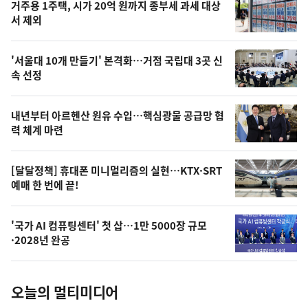
기
최
거주용 1주택, 시가 20억 원까지 종부세 과세 대상
뉴
서 제외
신,
스
오
'서울대 10개 만들기' 본격화…거점 국립대 3곳 신
늘
속 선정
의
영
내년부터 아르헨산 원유 수입…핵심광물 공급망 협
상
력 체계 마련
,
오
[달달정책] 휴대폰 미니멀리즘의 실현…KTX·SRT
예매 한 번에 끝!
늘
의
'국가 AI 컴퓨팅센터' 첫 삽…1만 5000장 규모
사
·2028년 완공
진
오늘의 멀티미디어