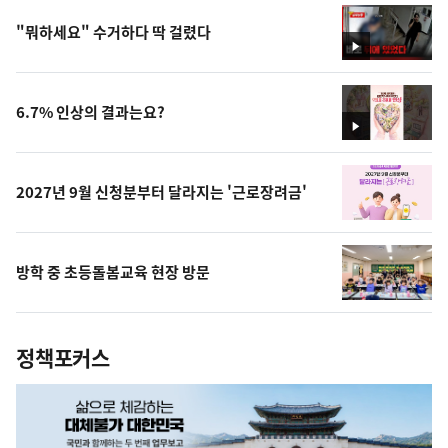
"뭐하세요" 수거하다 딱 걸렸다
영
상
6.7% 인상의 결과는요?
영
상
2027년 9월 신청분부터 달라지는 '근로장려금'
방학 중 초등돌봄교육 현장 방문
정책포커스