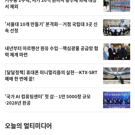
기
최
거주용 1주택, 시가 20억 원까지 종부세 과세 대상
뉴
서 제외
신,
스
오
'서울대 10개 만들기' 본격화…거점 국립대 3곳 신
늘
속 선정
의
영
내년부터 아르헨산 원유 수입…핵심광물 공급망 협
상
력 체계 마련
,
오
[달달정책] 휴대폰 미니멀리즘의 실현…KTX·SRT
예매 한 번에 끝!
늘
의
'국가 AI 컴퓨팅센터' 첫 삽…1만 5000장 규모
사
·2028년 완공
진
오늘의 멀티미디어