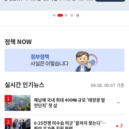
배
너
영
정
역
책
정책 NOW
NOW,
MY
맞
춤
뉴
실시간 인기뉴스
08.08. 00:07 기준
스
해남에 국내 최대 400㎿ 규모 '태양광 발
순
전단지' 첫 삽
위
동
일
6·25전쟁 미수습 미군 '끝까지 찾는다'…
3
한미 유가족 지원 협력