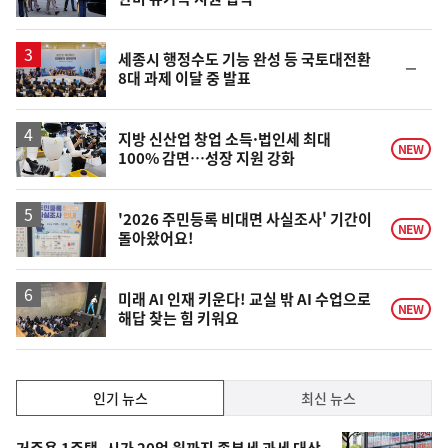
단
계
상
승
세종시 행정수도 기능 완성 등 국토대전환
순
8대 과제 이달 중 발표
위
동
일
지방 신산업 창업 소득·법인세 최대
NEW
100% 감면…성장 지원 강화
'2026 주민등록 비대면 사실조사' 기간이
NEW
돌아왔어요!
미래 AI 인재 키운다! 교실 밖 AI 수업으로
NEW
해답 찾는 힘 키워요
인
인기 뉴스
최신 뉴스
기,
인