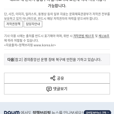
가능합니다.
단, 사진, 이미지, 일러스트, 동영상 등의 일부 자료는 문화체육관광부가 저작권 전부를
보유하고 있지 아니하므로, 반드시 해당 저작권자의 허락을 받으셔야 합니다.
저작권정책
담당자안내
기사 이용 시에는 출처를 반드시 표기해야 하며, 위반 시
저작권법 제37조
및
제138조
에 따라 처벌될 수 있습니다.
<자료출처=정책브리핑
www.korea.kr
>
이
기
다음
[참고] 경의중앙선 운행 장애 복구에 만전을 기하고 있습니다.
사
전
다
공유
열
음
기
댓글
보기
기
사
히
단