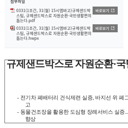
첨부파일
0331(1조간, 31(월) 15시엠바고)규제샌드박
바로보기
스팀, 규제샌드박스로 자원순환·국민생활편의
돕는다.pdf
0331(1조간, 31(월) 15시엠바고)규제샌드박
바로보기
스팀, 규제샌드박스로 자원순환·국민생활편의
돕는다.hwpx
규제샌드박스로 자원순환
·
국
-
전기차 폐배터리 건식제련 실증
,
바지선 위 폐
고
-
동물건조장을 활용한 도심형 장례서비스 실증
..
향상