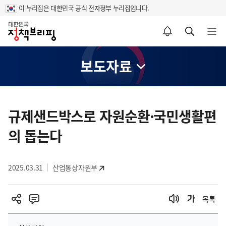
이 누리집은 대한민국 공식 전자정부 누리집입니다.
홈
알림설정 바로가기
검색 바로가기
메뉴 열기
보도자료
콘
텐
규제샌드박스로 자원순환·국민생활편
츠
의 돕는다
영
역
2025.03.31
산업통상자원부
목록