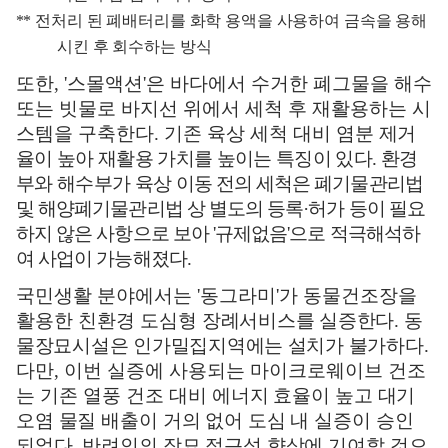
**
전처리 된 폐배터리를 화학 용액을 사용하여 금속을 용해
시킨 후 회수하는 방식
또한
, '
스몰액션
'
은 바다에서 수거한 폐그물을 해수
또는 빗물로 바지선 위에서 세척 후 재활용하는 시
스템을 구축한다
.
기존 육상 세척 대비 염분
제거
율이 높아 재활용 가치를 높이는 특징이 있다
.
환경
부와 해수부가 육상
이동 전의 세척은 폐기물관리법
및 해양폐기물관리법 상 별도의 등록
·
허가 등이 필요
하지 않은 사항으로 보아
'
규제없음
'
으로 적극해석하
여 사업이 가능해졌다
.
국민생활 분야에서는
'
동그라미
'
가 동물건조장을
활용한 친환경 도심형
장례서비스를 실증한다
.
동
물장묘시설은 인가밀집지역에는 설치가 불가하다
.
다만
,
이번 실증에 사용되는 마이크로웨이브 건조
는 기존 열풍 건조 대비
에너지 효율이 높고 대기
오염 물질 배출이 거의 없어 도심 내 실증이 승인
되었다
.
반려인의 장묘 접근성 향상에
기여할 것으