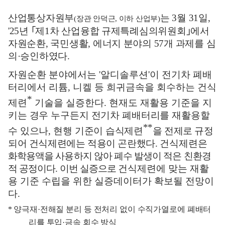
산업통상자원부
는
3
월
31
일
,
(
장관 안덕근
,
이하 산업부
)
'25
년
｢
제
1
차 산업융합 규제특례심의위원회
｣
에서
자원순환
,
국민생활
,
에너지 분야의
57
개 과제를 심
의
·
승인하였다
.
자원순환 분야에서는
'
알디솔루션
'
이 전기차 폐배
터리에서 리튬
,
니켈 등 희귀금속을 회수하는 건식
*
제련
기술을 실증한다
.
현재도 재활용 기준을
지
키는 경우 누구든지 전기차 폐배터리를 재활용할
**
수 있으나
,
현행 기준이
습식제련
을 전제로 규정
되어 건식제련에는 적용이 곤란했다
.
건식제련은
화학용액을 사용하지 않아 폐수 발생이 적은 친환경
적 공정이다
.
이번 실증으로
건식제련에 맞는 재활
용 기준 수립을 위한 실증데이터가 확보될 전망이
다
.
*
양극재
·
전해질 분리 등 전처리 없이 수직가열로에 폐배터
리를 투입
·
금속 회수 방식