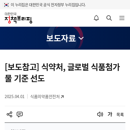
이 누리집은 대한민국 공식 전자정부 누리집입니다.
홈
알림설정 바로가기
검색 바로가기
메뉴 열기
보도자료
콘
텐
[보도참고] 식약처, 글로벌 식품첨가
츠
물 기준 선도
영
역
2025.04.01
식품의약품안전처
목록