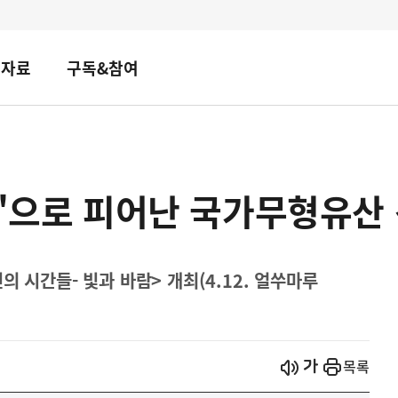
책자료
구독&참여
람'으로 피어난 국가무형유산
 시간들- 빛과 바람> 개최(4.12. 얼쑤마루
시작
열기
목록