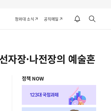
알
청와대 소식
공직메일
림
상
ON
세
검
색
 선자장·나전장의 예술혼
정책 NOW