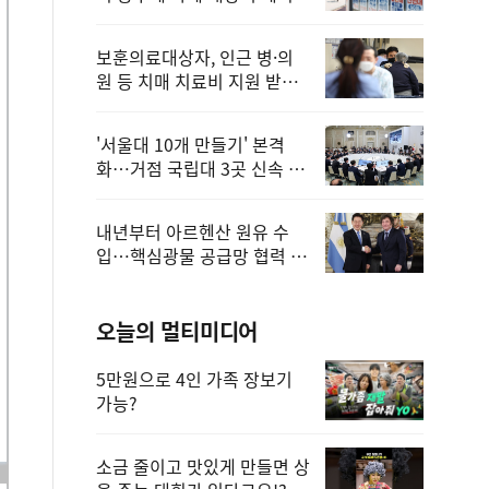
보훈의료대상자, 인근 병·의
원 등 치매 치료비 지원 받을
수 있어
'서울대 10개 만들기' 본격
화…거점 국립대 3곳 신속 선
정
내년부터 아르헨산 원유 수
입…핵심광물 공급망 협력 체
계 마련
오늘의 멀티미디어
5만원으로 4인 가족 장보기
가능?
소금 줄이고 맛있게 만들면 상