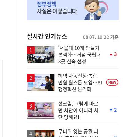
실시간 인기뉴스
08.07. 10:22 기준
'서울대 10개 만들기'
3
본격화…거점 국립대
단
3곳 신속 선정
계
상
승
혜택 자동신청·복합
민원 원스톱 도입…AI
NEW
행정혁신 본격화
선크림, 그렇게 바르
2
면 차단이 아니라 차
단
단 당해요!
계
하
락
무더위 잊는 궁궐 피