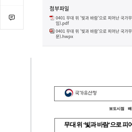
유
첨부파일
열
기
0401 무대 위 ‘빛과 바람’으로 피어난 국
댓
임).pdf
글
0401 무대 위 ‘빛과 바람’으로 피어난 국
수
문).hwpx
(클
릭
시
댓
글
로
이
동)