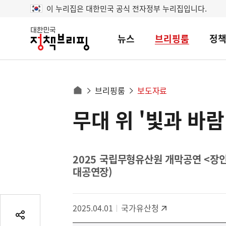
이 누리집은 대한민국 공식 전자정부 누리집입니다.
뉴스
브리핑룸
정
대
한
민
국
정
사
브리핑룸
보도자료
책
홈
브
이
으
무대 위 '빛과 바
콘
리
트
로
핑
텐
이
츠
동
영
2025 국립무형유산원 개막공연 <장인의
경
대공연장)
역
로
2025.04.01
국가유산청
공