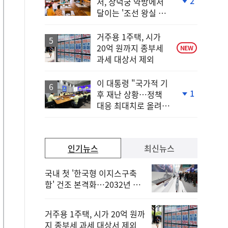
2
서, 창덕궁 약방에서
단
달이는 '조선 왕실 보
계
양 비법'
하
락
거주용 1주택, 시가
20억 원까지 종부세
NEW
과세 대상서 제외
이 대통령 "국가적 기
1
후 재난 상황…정책
단
대응 최대치로 올려
계
야"
하
락
인기뉴스
최신뉴스
국내 첫 '한국형 이지스구축
함' 건조 본격화…2032년 해
군 인도
거주용 1주택, 시가 20억 원까
지 종부세 과세 대상서 제외