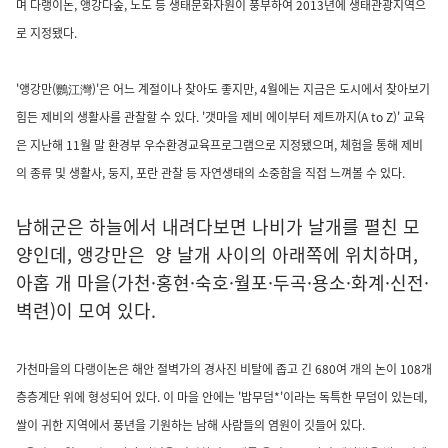
며 다랭이논, 앵강다숲, 노도 등 생태문화자원이 풍부하여 2013년에 생태관광지역으
로 지정됐다.
'앵강만(鸚江灣)'은 어느 계절이나 찾아도 좋지만, 4월에는 지금은 도시에서 찾아보기
힘든 제비의 생활사를 관찰할 수 있다. '갯마을 제비 에이부터 제트까지(A to Z)' 교육
은 지난해 11월 말 환경부 우수환경교육프로그램으로 지정됐으며, 체험을 통해 제비
의 종류 및 생활사, 둥지, 포란 관찰 등 자연생태의 소중함을 직접 느껴볼 수 있다.
남해군은 하늘에서 내려다보면 나비가 날개를 펼친 모
양인데, 앵강만은 양 날개 사이의 아래쪽에 위치하며,
아홉 개 마을(가천·홍현·숙호·월포·두곡·용소·화계·신전·
벽련)이 모여 있다.
가천마을의 다랭이논은 해안 절벽가의 경사진 비탈에 좁고 긴 680여 개의 논이 108개
층층계단 위에 형성되어 있다. 이 마을 안에는 '밥무덤*'이라는 독특한 무덤이 있는데,
쌀이 귀한 지역에서 풍년을 기원하는 남해 사람들의 염원이 깃들어 있다.