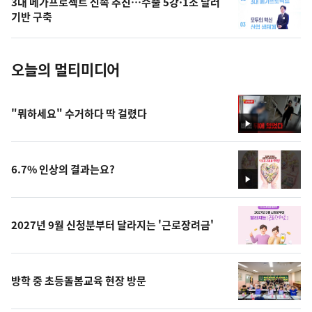
3대 메가프로젝트 신속 추진…수출 5강·1조 달러
사
기반 구축
진
오늘의 멀티미디어
"뭐하세요" 수거하다 딱 걸렸다
영
상
6.7% 인상의 결과는요?
영
상
2027년 9월 신청분부터 달라지는 '근로장려금'
방학 중 초등돌봄교육 현장 방문