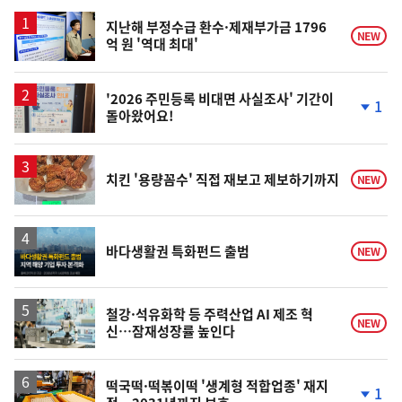
스
지난해 부정수급 환수·제재부가금 1796
NEW
억 원 '역대 최대'
'2026 주민등록 비대면 사실조사' 기간이
1
돌아왔어요!
단
계
하
락
치킨 '용량꼼수' 직접 재보고 제보하기까지
NEW
바다생활권 특화펀드 출범
NEW
철강·석유화학 등 주력산업 AI 제조 혁
NEW
신…잠재성장률 높인다
떡국떡·떡볶이떡 '생계형 적합업종' 재지
1