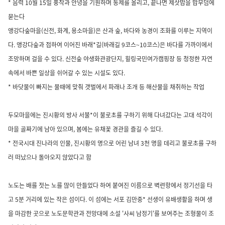
* 음력 10월 15일 풍작과 안녕을 기원하며 동제를 올리고, 끝나면 제삿밥을 밥무덤에
묻는다
앵강다숲마을(신전, 화계, 용소마을)은 산과 숲, 바다와 농경이 조화를 이루는 지역이
다. 앵강다숲과 접하여 이어진 바래*길(바래길 9코스~10코스)은 바다를 가까이에서
조망하며 걸을 수 있다. 신전숲 야생화관광단지, 힐링국민여가캠핑장 등 청정한 자연
속에서 바쁜 일상을 쉬어갈 수 있는 시설도 있다.
* 바닷물이 빠지는 물때에 맞춰 갯벌에서 파래나 조개 등 해산물을 채취하는 작업
두모마을에는 진시황의 방사 서불*이 불로초를 구하기 위해 다녀갔다는 고대 석각이
마을 골짜기에 남아 있으며, 봄에는 유채꽃 경관을 즐길 수 있다.
* 전국시대 진나라의 인물, 진시황의 명으로 어린 남녀 3천 명을 데리고 불로초를 구하
러 떠났으나 돌아오지 않았다고 함
노도는 배를 젓는 노를 많이 만들었다 하여 붙여진 이름으로 벽련항에서 정기선을 타
고 5분 거리에 있는 작은 섬이다. 이 섬에는 서포 김만중* 선생이 유배생활을 하며 생
을 마감한 곳으로 노도문학관과 전망대에 소설 '사씨 남정기'를 보여주는 조형물이 조