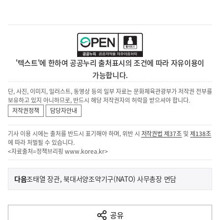
'텍스트'에 한하여 공공누리 출처표시의 조건에 따라 자유이용이
가능합니다.
단, 사진, 이미지, 일러스트, 동영상 등의 일부 자료는 문화체육관광부가 저작권 전부를
보유하고 있지 아니하므로, 반드시 해당 저작권자의 허락을 받으셔야 합니다.
저작권정책
담당자안내
기사 이용 시에는 출처를 반드시 표기해야 하며, 위반 시
저작권법 제37조
및
제138조
에 따라 처벌될 수 있습니다.
<자료출처=정책브리핑
www.korea.kr
>
이
기
다음
조태열 장관, 북대서양조약기구(NATO) 사무총장 면담
사
전
다
공유
열