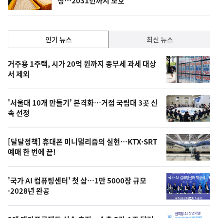
정…2031년까지 보호
단
계
하
락
인
인기 뉴스
최신 뉴스
기,
인
기
최
거주용 1주택, 시가 20억 원까지 종부세 과세 대상
뉴
서 제외
신,
스
오
'서울대 10개 만들기' 본격화…거점 국립대 3곳 신
늘
속 선정
의
영
[달달정책] 휴대폰 미니멀리즘의 실현…KTX·SRT
상
예매 한 번에 끝!
,
오
'국가 AI 컴퓨팅센터' 첫 삽…1만 5000장 규모
·2028년 완공
늘
의