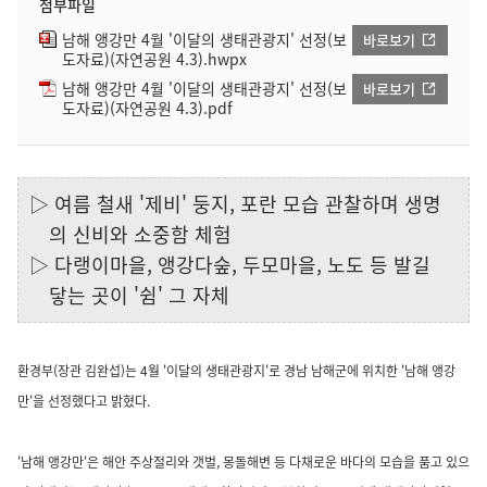
첨부파일
남해 앵강만 4월 '이달의 생태관광지' 선정(보
바로보기
도자료)(자연공원 4.3).hwpx
남해 앵강만 4월 '이달의 생태관광지' 선정(보
바로보기
도자료)(자연공원 4.3).pdf
▷ 여름 철새 '제비' 둥지, 포란 모습 관찰하며 생명
의 신비와 소중함 체험
▷ 다랭이마을, 앵강다숲, 두모마을, 노도 등 발길
닿는 곳이 '쉼' 그 자체
환경부(장관 김완섭)는 4월 '이달의 생태관광지'로 경남 남해군에 위치한 '남해 앵강
만'을 선정했다고 밝혔다.
'남해 앵강만'은 해안 주상절리와 갯벌, 몽돌해변 등 다채로운 바다의 모습을 품고 있으