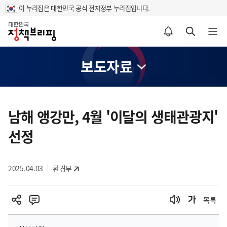
이 누리집은 대한민국 공식 전자정부 누리집입니다.
홈
알림설정 바로가기
검색 바로가기
메뉴 열기
보도자료
콘
텐
남해 앵강만, 4월 '이달의 생태관광지'
츠
선정
영
역
2025.04.03
환경부
목록