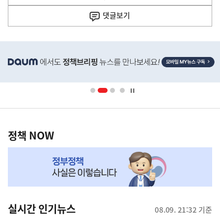
음
기
댓글
보기
기
사
히
단
배
너
영
정
역
책
정책 NOW
NOW,
MY
맞
춤
뉴
실시간 인기뉴스
08.09. 21:32 기준