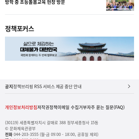
방학 중 초등돌봄교육 현장 방문
정책포커스
공지
정책브리핑 RSS 서비스 제공 중단 안내
개인정보처리방침
저작권정책
이메일 수집거부
자주 묻는 질문(FAQ)
(30119) 세종특별자치시 갈매로 388 정부세종청사 15동
© 문화체육관광부
전화
044-203-3555 (월-금 09:00 - 18:00, 공휴일 제외)