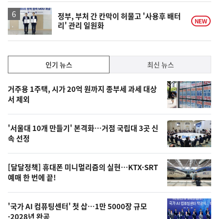
정부, 부처 간 칸막이 허물고 '사용후 배터
NEW
리' 관리 일원화
인
인기 뉴스
최신 뉴스
기,
인
기
최
거주용 1주택, 시가 20억 원까지 종부세 과세 대상
뉴
서 제외
신,
스
오
'서울대 10개 만들기' 본격화…거점 국립대 3곳 신
늘
속 선정
의
영
[달달정책] 휴대폰 미니멀리즘의 실현…KTX·SRT
상
예매 한 번에 끝!
,
오
'국가 AI 컴퓨팅센터' 첫 삽…1만 5000장 규모
·2028년 완공