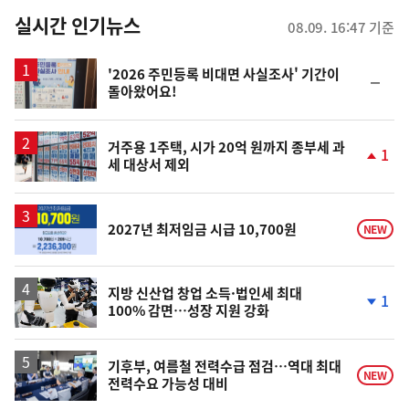
뉴
실시간 인기뉴스
08.09. 16:47 기준
스
'2026 주민등록 비대면 사실조사' 기간이
순
돌아왔어요!
위
동
일
거주용 1주택, 시가 20억 원까지 종부세 과
1
세 대상서 제외
단
계
상
승
2027년 최저임금 시급 10,700원
NEW
지방 신산업 창업 소득·법인세 최대
1
100% 감면…성장 지원 강화
단
계
하
락
기후부, 여름철 전력수급 점검…역대 최대
NEW
전력수요 가능성 대비