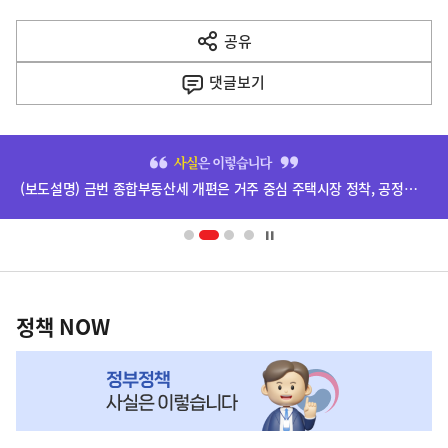
다
공유
열
음
기
댓글
보기
기
사
히
단
(보도설명) 금번 종합부동산세 개편은 거주 중심 주택시장 정착, 공정과세 및 과세형평 제고를 위한 것입니다.
배
너
영
정
역
책
정책 NOW
NOW,
MY
맞
춤