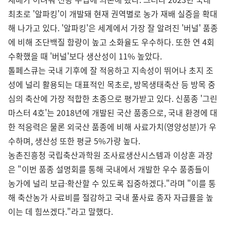
최초로 '알파킹'이 개발돼 현재 권역별로 농가 재배 실증을 확대
해 나가고 있다. '알파킹'은 세계에서 가장 잘 알려진 '버널' 품종
에 비해 조단백질 함량이 높고 소화율도 우수하다. 또한 연 4회
수확했을 때 '버널'보다 생산성이 11% 높았다.
톨페스큐는 국내 기후에 잘 적응하고 지속성이 뛰어나 초지 조
성에 널리 활용되는 대표적인 목초로, 방목생태축산 등 방목 중
심의 축산에 가장 적합한 초종으로 평가받고 있다. 신품종 '그린
마스터 4호'는 2018년에 개발된 국산 품종으로, 국내 환경에 대
한 적응력은 물론 외국산 품종에 비해 사료가치(영양성분)가 우
수하며, 생산성 또한 평균 5%가량 높다.
농촌진흥청 국립축산과학원 조사료생산시스템과 이상훈 과장
은 "이번 품종 설명회를 통해 국내에서 개발한 우수 품종들이
농가에 널리 보급·확산할 수 있도록 집중하겠다."라며 "이를 통
해 축산농가 사료비를 절감하고 국내 풀사료 종자 자급률을 높
이는 데 힘쓰겠다."라고 말했다.