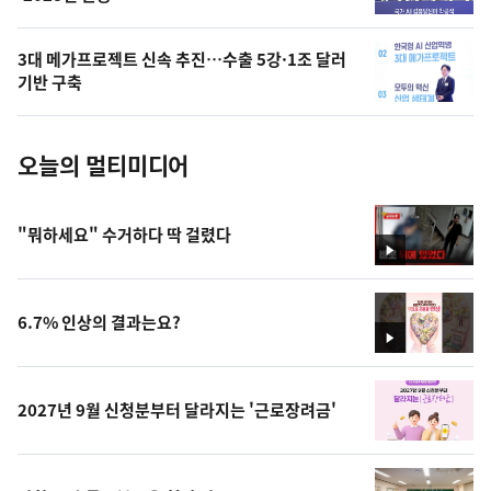
늘
의
3대 메가프로젝트 신속 추진…수출 5강·1조 달러
사
기반 구축
진
오늘의 멀티미디어
"뭐하세요" 수거하다 딱 걸렸다
영
상
6.7% 인상의 결과는요?
영
상
2027년 9월 신청분부터 달라지는 '근로장려금'