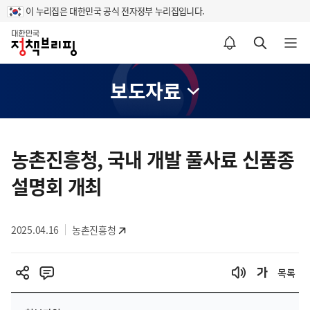
이 누리집은 대한민국 공식 전자정부 누리집입니다.
홈
알림설정 바로가기
검색 바로가기
메뉴 열기
보도자료
콘
텐
농촌진흥청, 국내 개발 풀사료 신품종
츠
설명회 개최
영
역
2025.04.16
농촌진흥청
목록