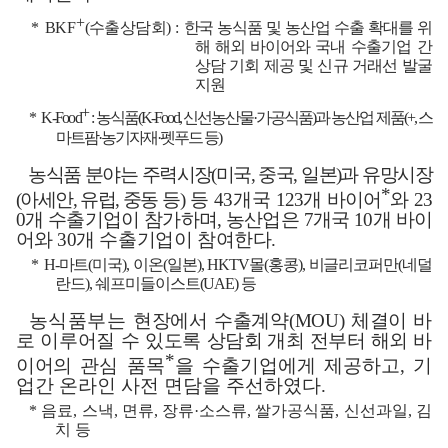
+
*
BKF
(
수출상담회
) :
한국 농식품 및 농산업 수출 확대를 위
해 해외 바이어와 국내 수
출기업 간
상담 기회 제공 및 신규 거래선 발굴
지원
+
*
K-Food
:
농식품
(K-Food,
신선농산물
·
가공식품
)
과 농산업 제품
(+,
스
마트팜
·
농기자재
·
펫푸드 등
)
농식품 분야는 주력시장
(
미국
,
중국
,
일본
)
과 유망시장
*
(
아세안
,
유럽
,
중동
등
)
등
43
개국
123
개 바이어
와
23
0
개 수출기업이 참가하며
,
농산업은
7
개국
10
개 바이
어와
30
개 수출기업이 참여한다
.
*
H-
마트
(
미국
),
이온
(
일본
), HKTV
몰
(
홍콩
),
비글리코퍼만
(
네덜
란드
),
쉐프미들이스트
(UAE)
등
농식품부는
현장에서 수출계약
(MOU)
체결이 바
로 이루어질 수 있도록 상
담회 개
최 전부터 해외 바
*
이어
의 관심 품목
을 수출기업에게 제공하고
,
기
업간 온라인 사전 면담을 주선하였다
.
*
음료
,
스낵
,
면류
,
장류
·
소스류
,
쌀가공식품
,
신선과일
,
김
치 등