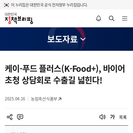
이 누리집은 대한민국 공식 전자정부 누리집입니다.
홈
알림설정 바로가기
검색 바로가기
메뉴 열기
보도자료
콘
텐
케이-푸드 플러스(K-Food+), 바이어
츠
초청 상담회로 수출길 넓힌다!
영
역
2025.04.16
농림축산식품부
목록