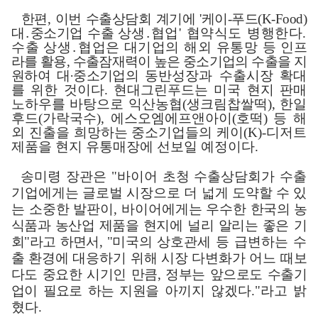
한편
,
이번 수출상담회 계기에
'
케이
-
푸드
(K-Food)
대
․
중소기업 수출 상
생
․
협업
'
협약식도 병행한다
.
수출 상생
․
협업은 대기업의 해외 유통망 등
인프
라를 활용
,
수출잠재력이 높은 중소기업의 수출을 지
원하여 대
·
중소기업의
동반성장과 수출시장 확대
를 위한 것이다
.
현대그린푸드는 미국 현지 판매
노하우를 바탕으로 익산농협
(
생크림찹쌀떡
),
한일
후드
(
가락국수
),
에스오엠에프앤아이
(
호떡
)
등 해
외 진출을 희망하는 중소기업들의 케이
(K)-
디저트
제품을 현지 유통매장에 선보일 예정이다
.
송미령 장관은
"
바이어 초청 수출상담회가 수출
기업에게는 글로벌 시장으로 더 넓게 도약할 수 있
는 소중한 발판이
,
바이어에게는 우수한
한국의
농
식품과 농산업 제품을 현지에 널리 알리는 좋은 기
회
"
라고 하면서
,
"
미국의
상호관세 등 급변하는 수
출 환경에 대응하기 위해 시장 다변화가 어느 때
보
다도 중요한 시기인 만큼
,
정부는 앞으로도 수출기
업이 필요로 하는 지원을
아끼지 않겠다
."
라고 밝
혔다
.