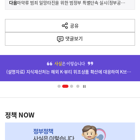
이
기
다음
마약류 범죄 일망타진을 위한 범정부 특별단속 실시(정부공동보도)
사
전
다
공유
열
음
기
댓글
보기
기
사
히
단
(설명자료) 지식재산처는 해외 K-뷰티 위조상품 확산에 대응하여 K브랜드 정부인증, 유통차단, 국제공조까지 K-브랜드 보호를 강화하고 있습니다.
배
너
영
정
역
책
정책 NOW
NOW,
MY