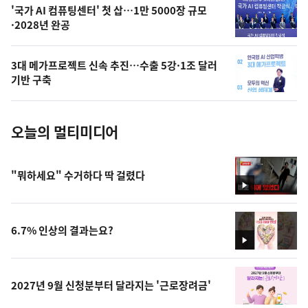
오
'국가 AI 컴퓨팅센터' 첫 삽…1만 5000장 규모
·2028년 완공
늘
의
3대 메가프로젝트 신속 추진…수출 5강·1조 달러
사
기반 구축
진
오늘의 멀티미디어
"뭐하세요" 수거하다 딱 걸렸다
영
상
6.7% 인상의 결과는요?
영
상
2027년 9월 신청분부터 달라지는 '근로장려금'