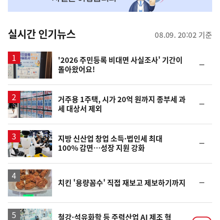
맞
춤
뉴
실시간 인기뉴스
08.09. 20:02 기준
스
'2026 주민등록 비대면 사실조사' 기간이
순
돌아왔어요!
위
동
일
거주용 1주택, 시가 20억 원까지 종부세 과
순
세 대상서 제외
위
동
일
지방 신산업 창업 소득·법인세 최대
순
100% 감면…성장 지원 강화
위
동
일
순
치킨 '용량꼼수' 직접 재보고 제보하기까지
위
동
일
철강·석유화학 등 주력산업 AI 제조 혁