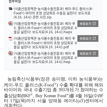
첨부파일
(식품산업정책관-농식품수출진흥과) 케이-푸드 플러스(K-
Food+) 바이어 초청 상담회로 수출길 넓힌다! 보도자료
(4.16. 14시) 관련 사진.zip
(식품산업정책관-농식품수출진흥과) 케이-푸
바로보기
드 플러스(K-Food+) 바이어 초청 상담회로 수
출길 넓힌다! 보도자료(4.16. 14시).hwpx
(식품산업정책관-농식품수출진흥과) 케이-푸
바로보기
드 플러스(K-Food+) 바이어 초청 상담회로 수
출길 넓힌다! 보도자료(4.16. 14시).pdf
(식품산업정책관-농식품수출진흥과) 케이-푸
바로보기
드 플러스(K-Food+) 바이어 초청 상담회로 수
출길 넓힌다! 보도자료(4.16. 14시).hwp
농림축산식품부
(
장관 송미령
,
이하 농식품부
)
는
+
케이
-
푸드 플러스
(K-Food
)
수출 확대를 위해 해외
바이어와 국내
수출기업 총
393
개
社
가
참
여하는 수
+
+
출상담회
(BKF
, Buy Korean Food
)
를
4
월
16
일
(
수
)
부
터
17
일
(
목
)
까지 서울 양재동 에이티
(aT)
센터에서
개최한다
.