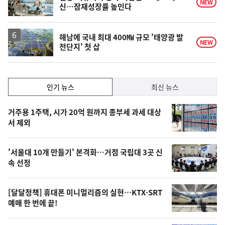
NEW
신…잠재성장률 높인다
해남에 국내 최대 400㎿ 규모 '태양광 발
NEW
전단지' 첫 삽
인
인기 뉴스
최신 뉴스
기,
인
기
최
거주용 1주택, 시가 20억 원까지 종부세 과세 대상
뉴
서 제외
신,
스
오
'서울대 10개 만들기' 본격화…거점 국립대 3곳 신
늘
속 선정
의
영
[달달정책] 휴대폰 미니멀리즘의 실현…KTX·SRT
상
예매 한 번에 끝!
,