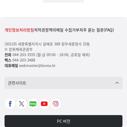
개인정보처리방침
저작권정책
이메일 수집거부
자주 묻는 질문(FAQ)
(30119) 세종특별자치시 갈매로 388 정부세종청사 15동
© 문화체육관광부
전화
044-203-3555 (월-금 09:00 - 18:00, 공휴일 제외)
팩스
044-203-3488
대표메일
webmaster@korea.kr
관련사이트
페
X
네
유
인
이
바
이
튜
스
스
로
버
브
타
PC 버전
북
가
포
바
그