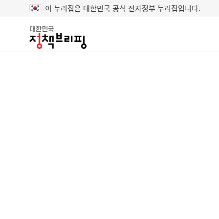
이 누리집은 대한민국 공식 전자정부 누리집입니다.
대
한
민
국
정
책
브
리
핑