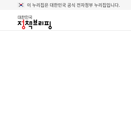
이 누리집은 대한민국 공식 전자정부 누리집입니다.
대
한
민
국
정
책
브
리
핑