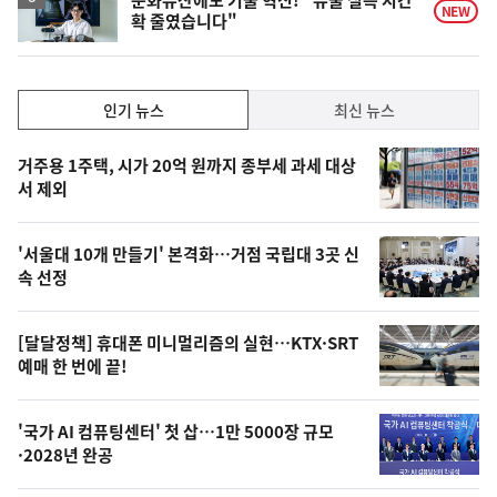
문화유산에도 기술 혁신! "유물 실측 시간
NEW
확 줄였습니다"
인
인기 뉴스
최신 뉴스
기,
인
기
최
거주용 1주택, 시가 20억 원까지 종부세 과세 대상
뉴
서 제외
신,
스
오
'서울대 10개 만들기' 본격화…거점 국립대 3곳 신
늘
속 선정
의
영
[달달정책] 휴대폰 미니멀리즘의 실현…KTX·SRT
상
예매 한 번에 끝!
,
오
'국가 AI 컴퓨팅센터' 첫 삽…1만 5000장 규모
·2028년 완공
늘