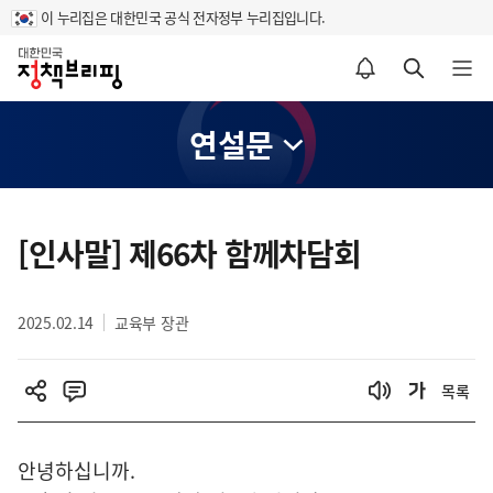
이 누리집은 대한민국 공식 전자정부 누리집입니다.
홈
알림설정 바로가기
검색 바로가기
메뉴 열기
연설문
콘
텐
[인사말] 제66차 함께차담회
츠
영
2025.02.14
교육부 장관
역
목록
안녕하십니까.