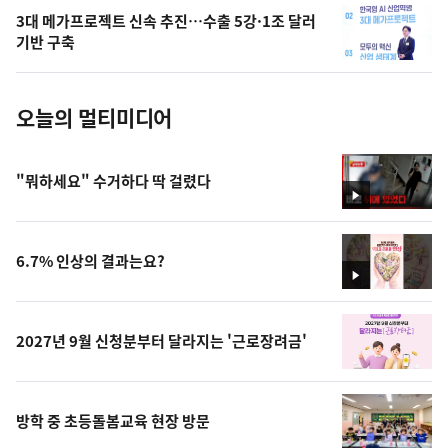
의
3대 메가프로젝트 신속 추진…수출 5강·1조 달러
사
기반 구축
진
오늘의 멀티미디어
"뭐하세요" 수거하다 딱 걸렸다
영
상
6.7% 인상의 결과는요?
영
상
2027년 9월 신청분부터 달라지는 '근로장려금'
방학 중 초등돌봄교육 현장 방문