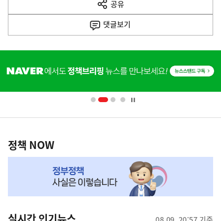
공유
열
음
기
댓글
보기
기
사
히
단
배
너
영
정
역
책
정책 NOW
NOW,
MY
맞
춤
뉴
실시간 인기뉴스
08.09. 20:57 기준