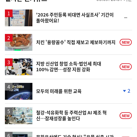
스
'2026 주민등록 비대면 사실조사' 기간이
순
돌아왔어요!
위
동
일
치킨 '용량꼼수' 직접 재보고 제보하기까지
NEW
지방 신산업 창업 소득·법인세 최대
NEW
100% 감면…성장 지원 강화
2
모두의 미래를 위한 교육
단
계
하
락
철강·석유화학 등 주력산업 AI 제조 혁
NEW
신…잠재성장률 높인다