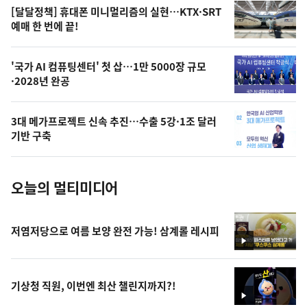
영
[달달정책] 휴대폰 미니멀리즘의 실현…KTX·SRT
상
예매 한 번에 끝!
,
오
'국가 AI 컴퓨팅센터' 첫 삽…1만 5000장 규모
·2028년 완공
늘
의
3대 메가프로젝트 신속 추진…수출 5강·1조 달러
사
기반 구축
진
오늘의 멀티미디어
저염저당으로 여름 보양 완전 가능! 삼계롤 레시피
영
상
기상청 직원, 이번엔 최산 챌린지까지?!
영