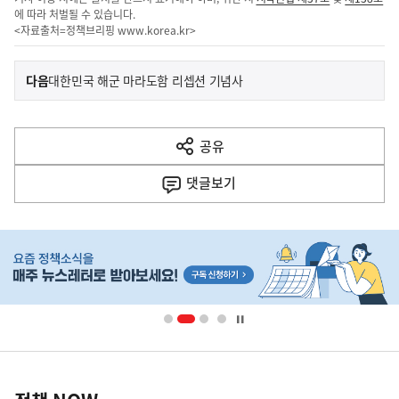
에 따라 처벌될 수 있습니다.
<자료출처=정책브리핑
www.korea.kr
>
이
기
다음
대한민국 해군 마라도함 리셉션 기념사
사
전
다
공유
열
음
기
댓글
보기
기
사
히
단
배
너
영
정
역