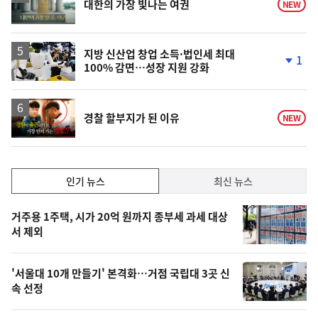
대한의 가장 빛나는 여권
NEW
상
지방 신산업 창업 소득·법인세 최대
1
100% 감면…성장 지원 강화
단
계
하
락
영
경찰 할부지가 된 이유
NEW
상
인
인기 뉴스
최신 뉴스
기,
인
기
최
거주용 1주택, 시가 20억 원까지 종부세 과세 대상
뉴
서 제외
신,
스
오
'서울대 10개 만들기' 본격화…거점 국립대 3곳 신
늘
속 선정
의