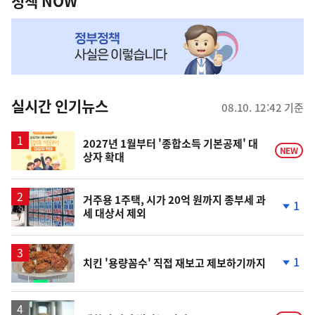
책
정책 NOW
NOW,
MY
맞
춤
뉴
실시간 인기뉴스
08.10. 12:42 기준
스
2027년 1월부터 '종합소득 기본공제' 대
NEW
상자 확대
거주용 1주택, 시가 20억 원까지 종부세 과
1
세 대상서 제외
단
계
하
락
1
치킨 '용량꼼수' 직접 재보고 제보하기까지
단
계
하
락
영