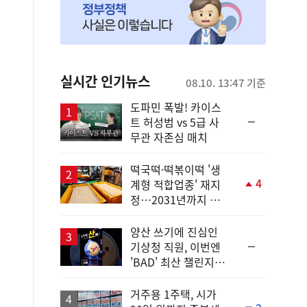
실시간 인기뉴스
08.10. 13:47 기준
도파민 폭발! 카이스
순
트 허성범 vs 5급 사
위
무관 자존심 매치
동
일
떡국떡·떡볶이떡 '생
4
계형 적합업종' 재지
단
정…2031년까지 보
계
호
상
승
양산 쓰기에 진심인
순
기상청 직원, 이번엔
위
'BAD' 최산 챌린지까
동
지?!
일
거주용 1주택, 시가