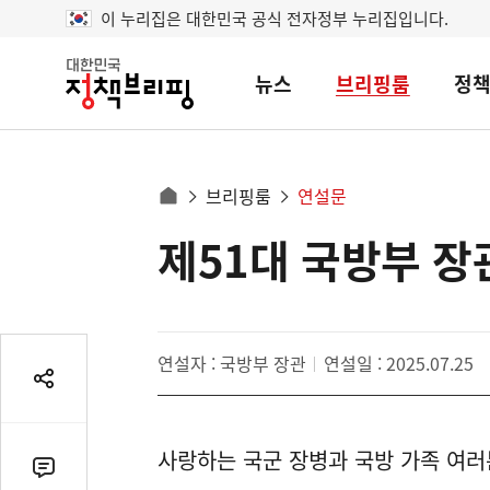
이 누리집은 대한민국 공식 전자정부 누리집입니다.
뉴스
브리핑룸
정
대
한
민
국
정
사
브리핑룸
연설문
책
홈
브
이
으
제51대 국방부 장
콘
리
트
로
핑
텐
이
츠
동
영
경
연설자 : 국방부 장관
연설일 : 2025.07.25
역
로
공
유
열
사랑하는 국군 장병과 국방 가족 여러
기
댓