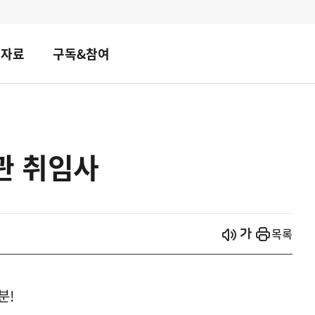
책자료
구독&참여
관 취임사
시작
열기
목록
분!