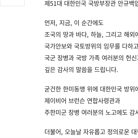
제51대 대한민국 국방부장관 안규백
글
수
(클
먼저, 지금, 이 순간에도
릭
조국의 땅과 바다, 하늘, 그리고 해
시
댓
국가안보와 국토방위의 임무를 다하고
글
로
국군 장병과 국방 가족 여러분의 헌신
이
깊은 감사의 말씀을 드립니다.
동)
굳건한 한미동맹 위에 대한민국 방위
제이비어 브런슨 연합사령관과
주한미군 장병 여러분의 노고에도 감
더불어, 오늘날 자유롭고 정의로운 