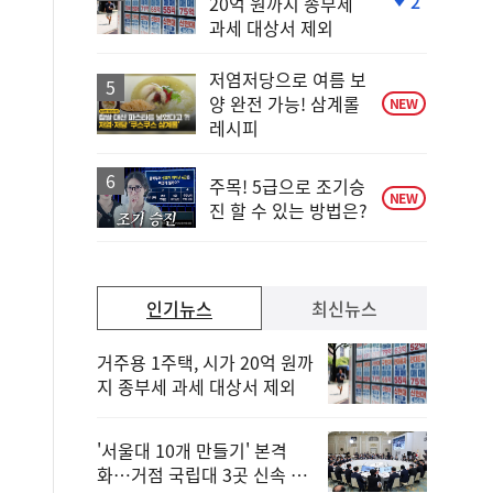
2
20억 원까지 종부세
단
과세 대상서 제외
계
하
락
저염저당으로 여름 보
양 완전 가능! 삼계롤
NEW
레시피
주목! 5급으로 조기승
NEW
진 할 수 있는 방법은?
인기뉴스
최신뉴스
거주용 1주택, 시가 20억 원까
지 종부세 과세 대상서 제외
'서울대 10개 만들기' 본격
화…거점 국립대 3곳 신속 선