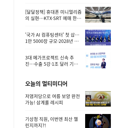
정
[달달정책] 휴대폰 미니멀리즘
의 실현…KTX·SRT 예매 한
번에 끝!
'국가 AI 컴퓨팅센터' 첫 삽…
1만 5000장 규모·2028년 완
공
3대 메가프로젝트 신속 추
진…수출 5강·1조 달러 기반
구축
오늘의 멀티미디어
저염저당으로 여름 보양 완전
가능! 삼계롤 레시피
기상청 직원, 이번엔 최산 챌
린지까지?!