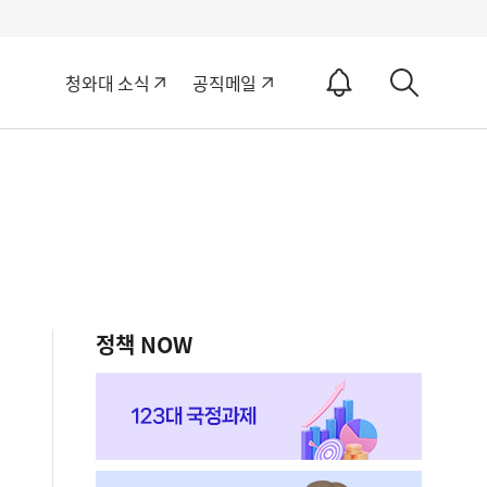
알
청와대 소식
공직메일
림
상
ON
세
검
색
정책 NOW