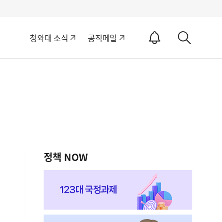
알
청와대 소식
공직메일
림
상
ON
세
검
색
정책 NOW