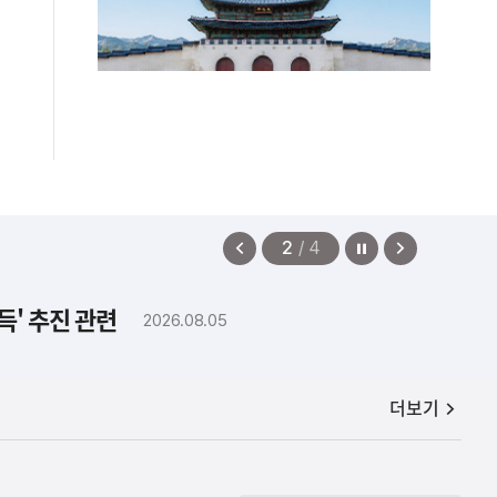
정지
이
다
2
/
4
전
음
보
보
득' 추진 관련
2026.08.05
기
기
공지사항
더보기