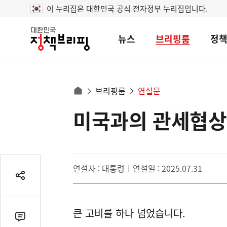
이 누리집은 대한민국 공식 전자정부 누리집입니다.
뉴스
브리핑룸
정
대
한
민
국
정
사
브리핑룸
연설문
책
홈
브
이
으
미국과의 관세협상
콘
리
트
로
핑
텐
이
츠
동
영
경
연설자 : 대통령
연설일 : 2025.07.31
역
로
공
유
열
큰 고비를 하나 넘었습니다.
기
댓