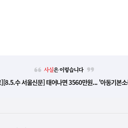
사
[8.5.수 서울신문] 태어나면 3560만원... '아동기본소
실
은
이
렇
습
니
다