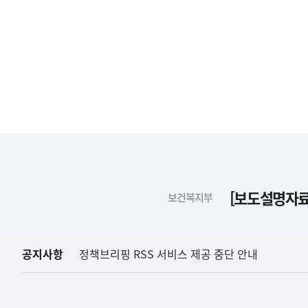
하
단
배
[보도설명자료]
보건복지부
너
영
역
공지사항
정책브리핑 RSS 서비스 제공 중단 안내