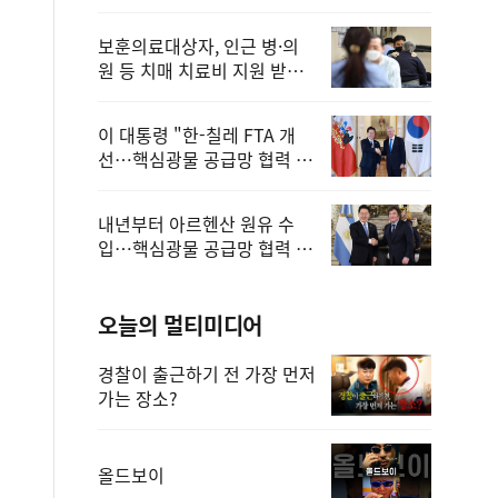
보훈의료대상자, 인근 병·의
원 등 치매 치료비 지원 받을
수 있어
이 대통령 "한-칠레 FTA 개
선…핵심광물 공급망 협력 더
욱 강화"
내년부터 아르헨산 원유 수
입…핵심광물 공급망 협력 체
계 마련
오늘의 멀티미디어
경찰이 출근하기 전 가장 먼저
가는 장소?
올드보이