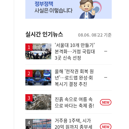
실시간 인기뉴스
08.06. 08:22 기준
'서울대 10개 만들기'
순
본격화…거점 국립대
위
3곳 신속 선정
동
일
올해 '전작권 회복 원
순
년'…로드맵 완성·회
위
복시기 결정 추진
동
일
진흙 속으로 여름 속
NEW
으로 바다는 축제 중!
거주용 1주택, 시가
20억 원까지 종부세
NEW