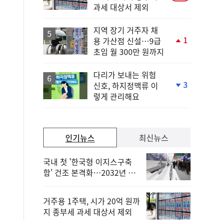
과세 대상서 제외
지역 장기 거주자 채
1
용 가산점 신설…9급
단
초임 월 300만 원까지
계
상
승
다리가 보내는 위험
3
신호, 하지정맥류 이
단
렇게 관리해요
계
하
락
인기뉴스
최신뉴스
국내 첫 '한국형 이지스구축
함' 건조 본격화…2032년 해
군 인도
거주용 1주택, 시가 20억 원까
지 종부세 과세 대상서 제외