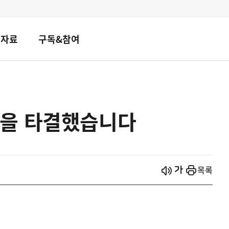
책자료
구독&참여
을 타결했습니다
시작
열기
목록