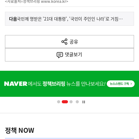
<자료출처=정책브리핑
www.korea.kr
>
이
기
다음
국민께 명받은 '21대 대통령', '국민이 주인인 나라'로 거침없이 나아겠습니다
사
전
다
공유
열
음
기
댓글
보기
기
사
히
단
배
너
영
정
역
책
정책 NOW