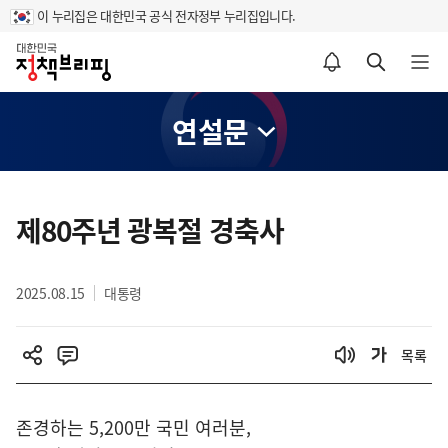
이 누리집은 대한민국 공식 전자정부 누리집입니다.
홈
알림설정 바로가기
검색 바로가기
메뉴 열기
연설문
콘
텐
제80주년 광복절 경축사
츠
영
2025.08.15
대통령
역
목록
존경하는 5,200만 국민 여러분,