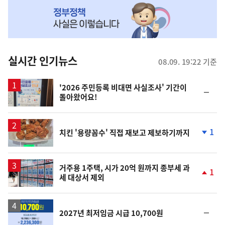
NOW,
MY
맞
춤
뉴
실시간 인기뉴스
08.09. 19:22 기준
스
'2026 주민등록 비대면 사실조사' 기간이
순
돌아왔어요!
위
동
일
1
치킨 '용량꼼수' 직접 재보고 제보하기까지
단
계
하
락
거주용 1주택, 시가 20억 원까지 종부세 과
1
세 대상서 제외
단
계
상
승
순
2027년 최저임금 시급 10,700원
위