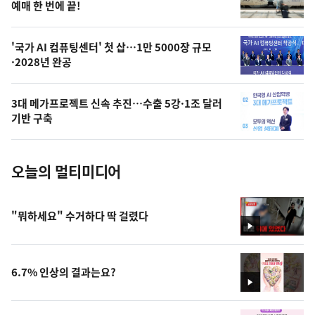
상
예매 한 번에 끝!
,
오
'국가 AI 컴퓨팅센터' 첫 삽…1만 5000장 규모
·2028년 완공
늘
의
3대 메가프로젝트 신속 추진…수출 5강·1조 달러
사
기반 구축
진
오늘의 멀티미디어
"뭐하세요" 수거하다 딱 걸렸다
영
상
6.7% 인상의 결과는요?
영
상