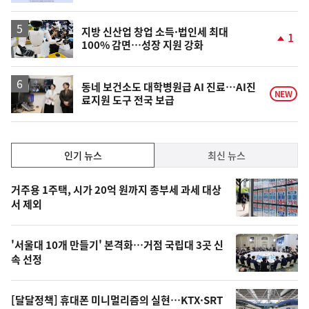
동
일
지방 신산업 창업 소득·법인세 최대
1
100% 감면…성장 지원 강화
단
계
상
승
동네 보건소도 대학병원급 AI 진료…AI진
NEW
료지원 도구 전국 보급
인
인기 뉴스
최신 뉴스
기,
인
기
최
거주용 1주택, 시가 20억 원까지 종부세 과세 대상
뉴
서 제외
신,
스
오
'서울대 10개 만들기' 본격화…거점 국립대 3곳 신
늘
속 선정
의
영
[달달정책] 휴대폰 미니멀리즘의 실현…KTX·SRT