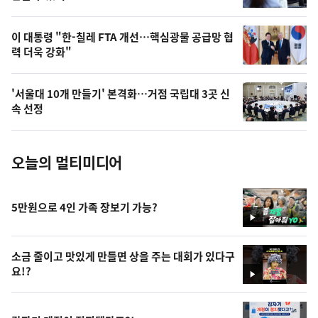
,
오
이 대통령 "한-칠레 FTA 개선…핵심광물 공급망 협
력 더욱 강화"
늘
의
'서울대 10개 만들기' 본격화…거점 국립대 3곳 신
사
속 선정
진
오늘의 멀티미디어
5만원으로 4인 가족 장보기 가능?
영
상
소금 줄이고 맛있게 만들면 상을 주는 대회가 있다구
요!?
영
상