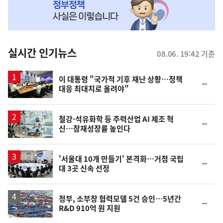
MY
맞
춤
뉴
실시간 인기뉴스
08.06. 19:42 기준
스
이 대통령 "국가적 기후 재난 상황…정책
순
대응 최대치로 올려야"
위
동
일
철강·석유화학 등 주력산업 AI 제조 혁
순
신…잠재성장률 높인다
위
동
일
'서울대 10개 만들기' 본격화…거점 국립
순
대 3곳 신속 선정
위
동
일
정부, 소부장 협력모델 5건 승인…5년간
순
R&D 910억 원 지원
위
동