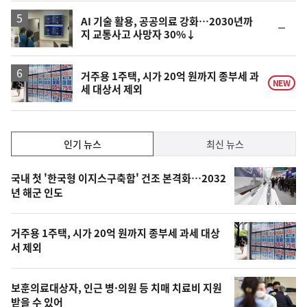
일
AI 기술 활용, 공공의료 강화…2030년까
순
지 교통사고 사망자 30%↓
위
동
일
거주용 1주택, 시가 20억 원까지 종부세 과
NEW
세 대상서 제외
인
인기 뉴스
최신 뉴스
기,
인
기
최
국내 첫 '한국형 이지스구축함' 건조 본격화…2032
뉴
년 해군 인도
신,
스
오
거주용 1주택, 시가 20억 원까지 종부세 과세 대상
늘
서 제외
의
영
보훈의료대상자, 인근 병·의원 등 치매 치료비 지원
상
받을 수 있어