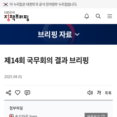
이 누리집은 대한민국 공식 전자정부 누리집입니다.
홈
알림설정 바로가기
검색 바로가기
메뉴 열기
브리핑 자료
콘
텐
제14회 국무회의 결과 브리핑
츠
영
2025.04.01
역
목록
첨부파일
속기자료.hwp
바로보기