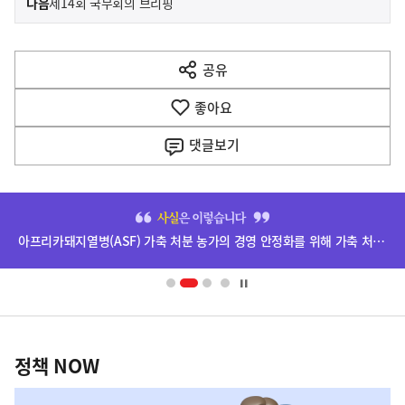
기
다음
제14회 국무회의 브리핑
사
전
다
공유
열
음
기
좋아요
기
사
댓글
보기
히
단
아프리카돼지열병(ASF) 가축 처분 농가의 경영 안정화를 위해 가축 처분 보상금을 신속하게 지급하겠습니다.
배
너
영
정
역
책
정책 NOW
NOW,