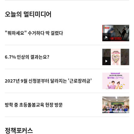
오늘의 멀티미디어
"뭐하세요" 수거하다 딱 걸렸다
영
상
6.7% 인상의 결과는요?
영
상
2027년 9월 신청분부터 달라지는 '근로장려금'
방학 중 초등돌봄교육 현장 방문
정책포커스