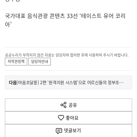
국가대표 음식관광 콘텐츠 33선 ‘테이스트 유어 코리
아’
공공누리가 부착되지 않은 자료는 담당자와 협의한 후에 사용하여 주시기 바랍니다.
저작권정책
담당자안내
이
기
다음
[마음조달툰] 2편 ‘원격지원 시스템’으로 어르신들의 정부조달 이용을 돕습니다.
사
전
다
공유
열
음
기
좋아요
기
사
댓글
보기