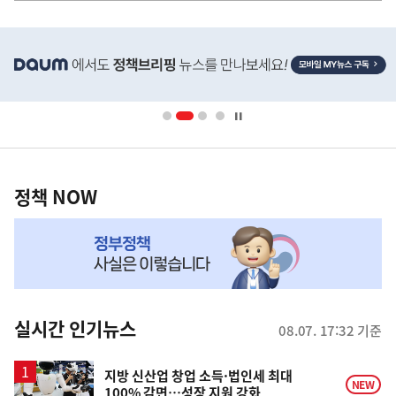
히
단
배
너
영
정
역
책
정책 NOW
NOW,
MY
맞
춤
뉴
실시간 인기뉴스
08.07. 17:32 기준
스
지방 신산업 창업 소득·법인세 최대
NEW
100% 감면…성장 지원 강화