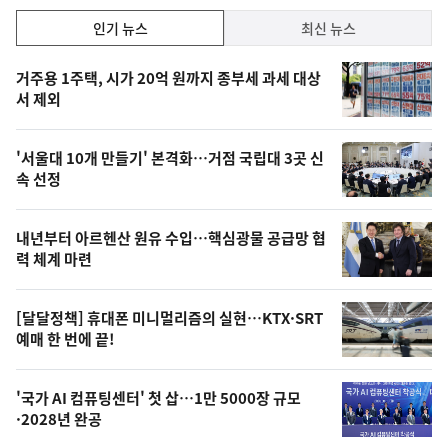
인
인기 뉴스
최신 뉴스
기,
인
기
최
거주용 1주택, 시가 20억 원까지 종부세 과세 대상
뉴
서 제외
신,
스
오
'서울대 10개 만들기' 본격화…거점 국립대 3곳 신
늘
속 선정
의
영
내년부터 아르헨산 원유 수입…핵심광물 공급망 협
상
력 체계 마련
,
오
[달달정책] 휴대폰 미니멀리즘의 실현…KTX·SRT
예매 한 번에 끝!
늘
의
'국가 AI 컴퓨팅센터' 첫 삽…1만 5000장 규모
사
·2028년 완공
진