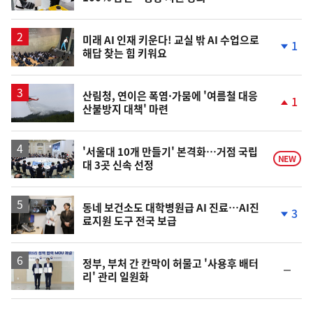
미래 AI 인재 키운다! 교실 밖 AI 수업으로
1
해답 찾는 힘 키워요
단
계
하
락
산림청, 연이은 폭염·가뭄에 '여름철 대응
1
산불방지 대책' 마련
단
계
상
승
'서울대 10개 만들기' 본격화…거점 국립
NEW
대 3곳 신속 선정
동네 보건소도 대학병원급 AI 진료…AI진
3
료지원 도구 전국 보급
단
계
하
락
정부, 부처 간 칸막이 허물고 '사용후 배터
순
리' 관리 일원화
위
동
일