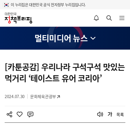
이 누리집은 대한민국 공식 전자정부 누리집입니다.
홈
알림설정 바로가기
검색 바로가기
메뉴 열기
멀티미디어 뉴스
콘
텐
[카툰공감] 우리나라 구석구석 맛있는
츠
먹거리 ‘테이스트 유어 코리아’
영
역
2024.07.30
문화체육관광부
목록