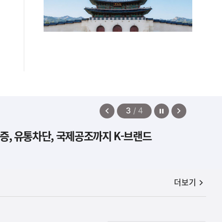
정지
이
다
3
/
4
전
음
증, 유통차단, 국제공조까지 K-브랜드
보
보
기
기
공지사항
더보기