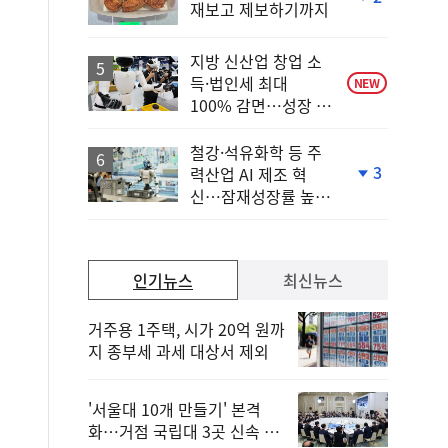
재보고 제보하기까지
단
계
하
지방 신산업 창업 소
락
득·법인세 최대
NEW
100% 감면…성장 지
원 강화
철강·석유화학 등 주
3
력산업 AI 제조 혁
단
신…잠재성장률 높인
계
다
하
락
인기뉴스
최신뉴스
거주용 1주택, 시가 20억 원까
지 종부세 과세 대상서 제외
'서울대 10개 만들기' 본격
화…거점 국립대 3곳 신속 선