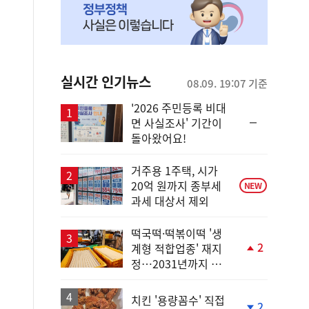
실시간 인기뉴스
08.09. 19:07 기준
'2026 주민등록 비대
순
면 사실조사' 기간이
위
돌아왔어요!
동
일
거주용 1주택, 시가
20억 원까지 종부세
NEW
과세 대상서 제외
떡국떡·떡볶이떡 '생
2
계형 적합업종' 재지
단
정…2031년까지 보
계
호
상
승
치킨 '용량꼼수' 직접
2