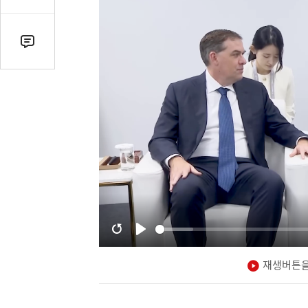
감
수
댓
글
수
(클
릭
시
댓
글
로
이
동)
재생버튼을