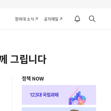
알
청와대 소식
공직메일
림
상
ON
세
검
색
함께 그립니다
정책 NOW