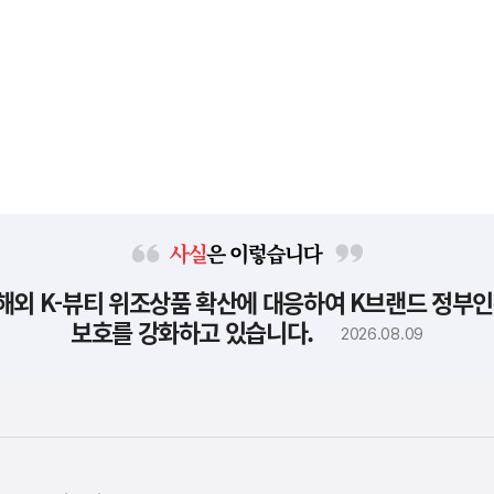
사
해외 K-뷰티 위조상품 확산에 대응하여 K브랜드 정부인
실
은
보호를 강화하고 있습니다.
2026.08.09
이
렇
습
니
다