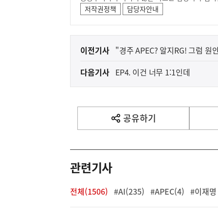
저작권정책
담당자안내
이
이전기사
"경주 APEC? 알지RG! 그럼 원
전
다음기사
EP4. 이건 너무 1:1인데
다
음
기
사
공유하기
열
기
영
역
관련기사
전체(1506)
#AI(235)
#APEC(4)
#이재명 