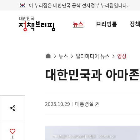
이 누리집은 대한민국 공식 전자정부 누리집입니다.
뉴스
브리핑룸
정
대
한
민
국
정
사
뉴스
멀티미디어 뉴스
영상
책
홈
브
이
으
대한민국과 아마존웹
콘
리
트
로
핑
텐
이
츠
동
영
경
2025.10.29
대통령실
역
로
공
유
열
기
공
1