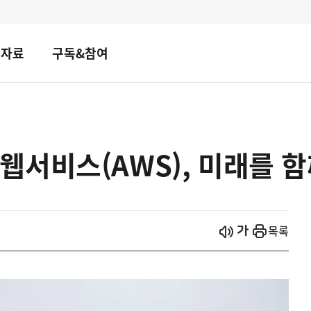
책자료
구독&참여
서비스(AWS), 미래를 
시작
열기
목록