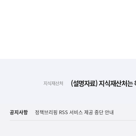
하
단
배
(설명자료) 지식재산처는 
지식재산처
너
영
역
공지사항
정책브리핑 RSS 서비스 제공 중단 안내