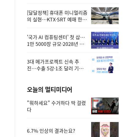
정
[달달정책] 휴대폰 미니멀리즘
의 실현…KTX·SRT 예매 한
번에 끝!
'국가 AI 컴퓨팅센터' 첫 삽…
1만 5000장 규모·2028년 완
공
3대 메가프로젝트 신속 추
진…수출 5강·1조 달러 기반
구축
오늘의 멀티미디어
"뭐하세요" 수거하다 딱 걸렸
다
6.7% 인상의 결과는요?