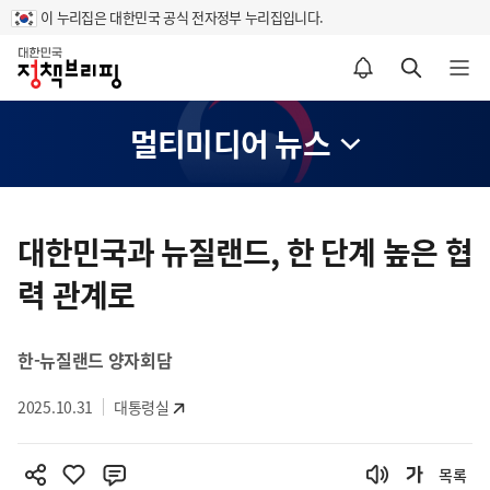
이 누리집은 대한민국 공식 전자정부 누리집입니다.
홈
알림설정 바로가기
검색 바로가기
메뉴 열기
멀티미디어 뉴스
콘
텐
대한민국과 뉴질랜드, 한 단계 높은 협
츠
력 관계로
영
역
한-뉴질랜드 양자회담
2025.10.31
대통령실
목록