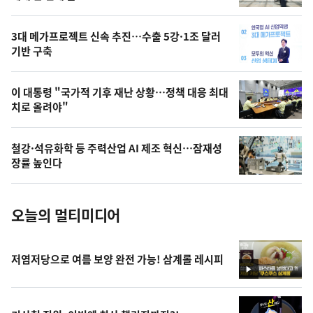
의
영
3대 메가프로젝트 신속 추진…수출 5강·1조 달러
상
기반 구축
,
오
이 대통령 "국가적 기후 재난 상황…정책 대응 최대
치로 올려야"
늘
의
철강·석유화학 등 주력산업 AI 제조 혁신…잠재성
사
장률 높인다
진
오늘의 멀티미디어
저염저당으로 여름 보양 완전 가능! 삼계롤 레시피
영
상