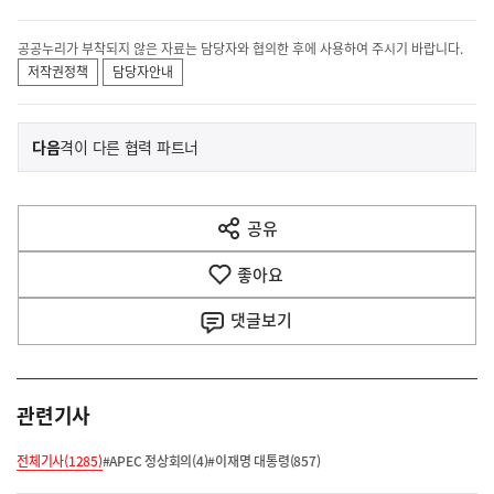
공공누리가 부착되지 않은 자료는 담당자와 협의한 후에 사용하여 주시기 바랍니다.
저작권정책
담당자안내
이
기
다음
격이 다른 협력 파트너
사
전
다
공유
열
음
기
좋아요
기
사
댓글
보기
관련기사
전체기사(1285)
#APEC 정상회의(4)
#이재명 대통령(857)