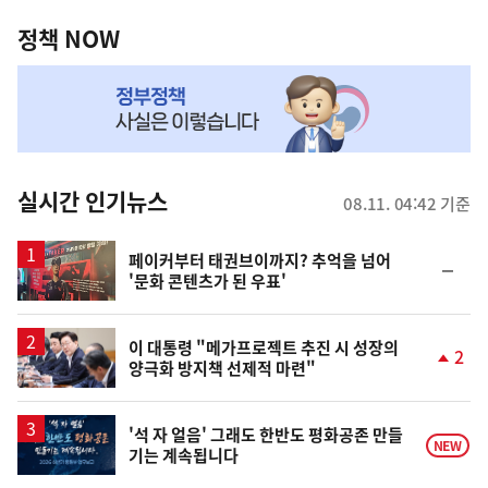
정
역
책
정책 NOW
NOW,
MY
맞
춤
뉴
실시간 인기뉴스
08.11. 04:42 기준
스
페이커부터 태권브이까지? 추억을 넘어
순
'문화 콘텐츠가 된 우표'
위
동
일
이 대통령 "메가프로젝트 추진 시 성장의
2
양극화 방지책 선제적 마련"
단
계
상
승
'석 자 얼음' 그래도 한반도 평화공존 만들
NEW
기는 계속됩니다