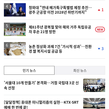
청와대 "연내 메가특구특별법 제정 추진…
1
광주 군공항 이전 2028년 하반기까지"
단
계
상
승
제81주년 광복절 맞아 해외 거주 독립유공
NEW
자 후손 21명 방한
농촌 정상화 과제 7건 '가시적 성과'…친환
3
경 쌀 복지시설 공급 등
단
계
하
락
인
인기 뉴스
최신 뉴스
기,
인
기
최
'서울대 10개 만들기' 본격화…거점 국립대 3곳 신
뉴
속 선정
신,
스
오
[달달정책] 휴대폰 미니멀리즘의 실현…KTX·SRT
늘
예매 한 번에 끝!