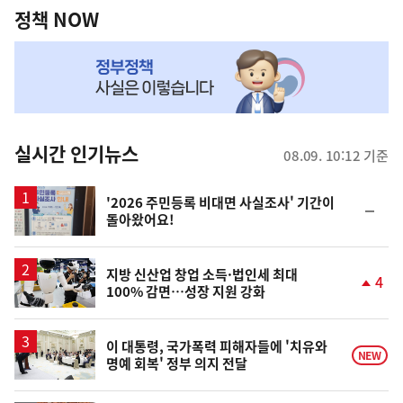
책
정책 NOW
NOW,
MY
맞
춤
뉴
실시간 인기뉴스
08.09. 10:12 기준
스
'2026 주민등록 비대면 사실조사' 기간이
순
돌아왔어요!
위
동
일
지방 신산업 창업 소득·법인세 최대
4
100% 감면…성장 지원 강화
단
계
상
승
이 대통령, 국가폭력 피해자들에 '치유와
NEW
명예 회복' 정부 의지 전달