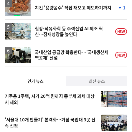
1
치킨 '용량꼼수' 직접 재보고 제보하기까지
단
계
하
락
철강·석유화학 등 주력산업 AI 제조 혁
NEW
신…잠재성장률 높인다
국내산업 공급망 확충한다…'국내생산세
NEW
액공제' 신설
인
인기 뉴스
최신 뉴스
기,
인
기
최
거주용 1주택, 시가 20억 원까지 종부세 과세 대상
뉴
서 제외
신,
스
오
'서울대 10개 만들기' 본격화…거점 국립대 3곳 신
늘
속 선정