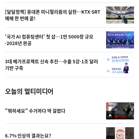
의
영
[달달정책] 휴대폰 미니멀리즘의 실현…KTX·SRT
상
예매 한 번에 끝!
,
오
'국가 AI 컴퓨팅센터' 첫 삽…1만 5000장 규모
·2028년 완공
늘
의
3대 메가프로젝트 신속 추진…수출 5강·1조 달러
사
기반 구축
진
오늘의 멀티미디어
"뭐하세요" 수거하다 딱 걸렸다
영
상
6.7% 인상의 결과는요?