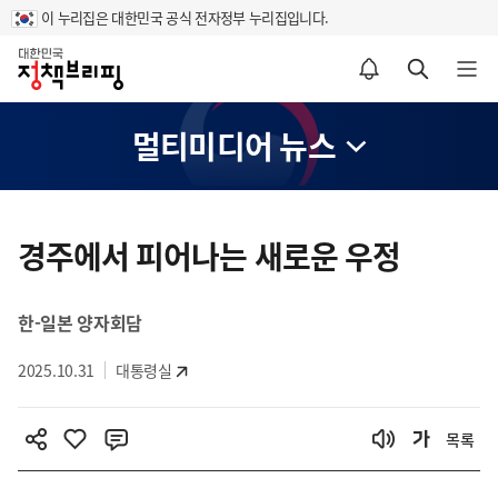
이 누리집은 대한민국 공식 전자정부 누리집입니다.
홈
알림설정 바로가기
검색 바로가기
메뉴 열기
멀티미디어 뉴스
콘
텐
경주에서 피어나는 새로운 우정
츠
영
한-일본 양자회담
역
2025.10.31
대통령실
목록