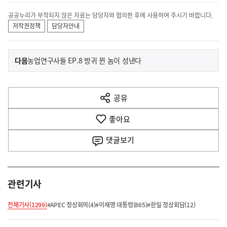
공공누리가 부착되지 않은 자료는 담당자와 협의한 후에 사용하여 주시기 바랍니다.
저작권정책
담당자안내
이
기
다음
농업연구사들 EP.8 방귀 뀐 놈이 성낸다
사
전
다
공유
열
음
기
좋아요
기
사
댓글
보기
관련기사
전체기사(1299)
#APEC 정상회의(4)
#이재명 대통령(865)
#한일 정상회담(12)