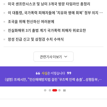
미국 샌프란시스코 및 남미 3개국 방문 타임라인 총정리
이 대통령, 국가폭력 피해자들에 '치유와 명예 회복' 정부 의지 전달
조국을 위해 헌신하신 여러분께
진실화해위 3기 출범 계기 국가폭력 피해자 위로오찬
장성 진급 신고 및 삼정검 수치 수여식
관련기사 더보기
히
단
(설명) 프레시안, "인신매매방지법 걸린 '우즈벡 인력 송출'...성평등부,노동·법무부에 개선 요청" 관련
배
너
영
정
역