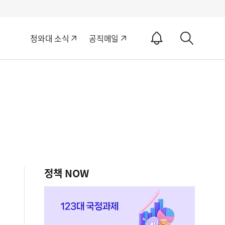
알
청와대 소식
공직메일
림
상
ON
세
검
색
정책 NOW