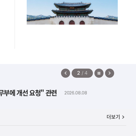
정지
이
다
2
/
4
전
음
보
보
법무부에 개선 요청" 관련
2026.08.08
기
기
공지사항
더보기