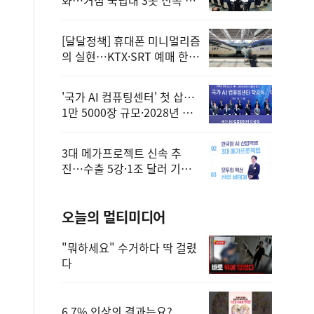
정
[달달정책] 휴대폰 미니멀리즘
의 실현…KTX·SRT 예매 한
번에 끝!
'국가 AI 컴퓨팅센터' 첫 삽…
1만 5000장 규모·2028년 완
공
3대 메가프로젝트 신속 추
진…수출 5강·1조 달러 기반
구축
오늘의 멀티미디어
"뭐하세요" 수거하다 딱 걸렸
다
6.7% 인상의 결과는요?