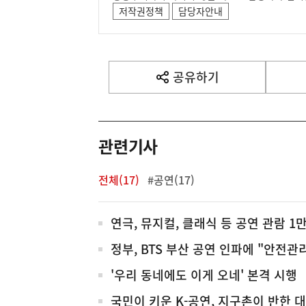
저작권정책
담당자안내
공유하기
열
기
관련기사
전체(17)
#공연(17)
전
연극, 뮤지컬, 클래식 등 공연 관람 1만 
체
정부, BTS 부산 공연 인파에 "안전
'우리 동네에도 이게 오네' 본격 시행
국민이 키운 K-공연, 지구촌이 반한 