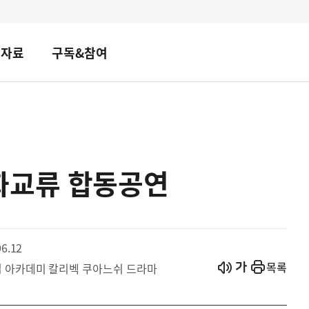
책자료
구독&참여
화교류 합동공연
6.12
시작
열기
목록
립 아카데미 칼리벡 쿠아느쉬 드라마