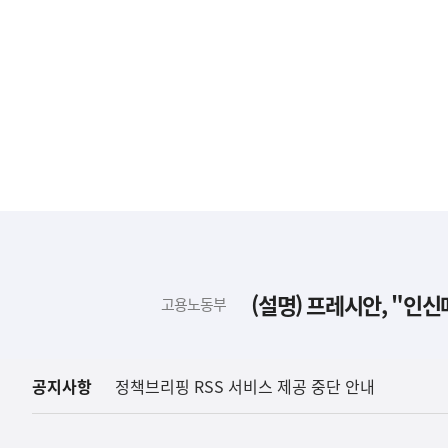
하
단
배
(설명) 프레시안, "인
고용노동부
너
영
역
공지사항
정책브리핑 RSS 서비스 제공 중단 안내