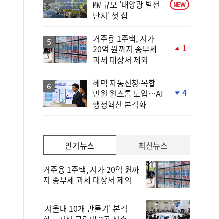
㎿ 규모 '태양광 발전
NEW
단지' 첫 삽
거주용 1주택, 시가
1
20억 원까지 종부세
단
과세 대상서 제외
계
상
승
혜택 자동신청·복합
4
민원 원스톱 도입…AI
단
행정혁신 본격화
계
하
락
인기뉴스
최신뉴스
거주용 1주택, 시가 20억 원까
지 종부세 과세 대상서 제외
'서울대 10개 만들기' 본격
화…거점 국립대 3곳 신속 선