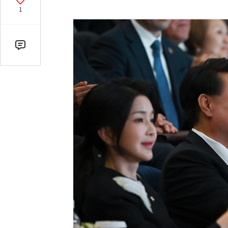
기
공
1
감
수
댓
글
수
(클
릭
시
댓
글
로
이
동)