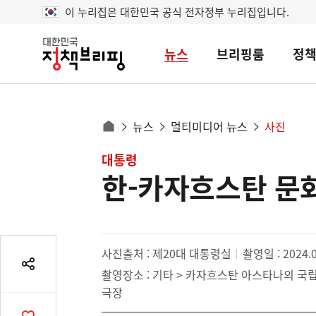
이 누리집은 대한민국 공식 전자정부 누리집입니다.
뉴스
브리핑룸
정
대
한
민
국
정
사
뉴스
멀티미디어 뉴스
사진
책
홈
브
이
으
콘
대통령
리
트
로
핑
한-카자흐스탄 문
텐
이
츠
동
영
경
역
로
사진출처 : 제20대 대통령실
촬영일 : 2024.0
공
촬영장소 : 기타 > 카자흐스탄 아스타나의 국
유
극장
열