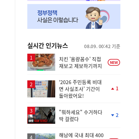
실시간 인기뉴스
08.09. 00:42 기준
치킨 '용량꼼수' 직접
NEW
재보고 제보하기까지
'2026 주민등록 비대
1
면 사실조사' 기간이
단
돌아왔어요!
계
상
승
"뭐하세요" 수거하다
2
딱 걸렸다
단
계
하
해남에 국내 최대 400
락