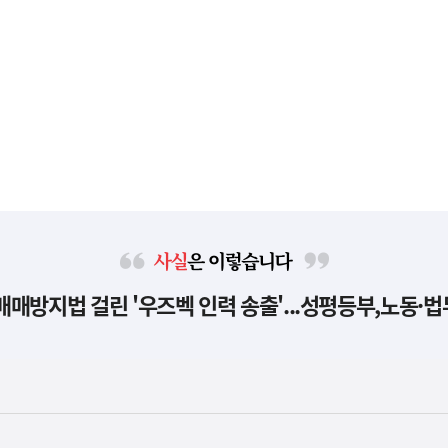
사
신매매방지법 걸린 '우즈벡 인력 송출'...성평등부,노동·
실
은
이
렇
습
니
다