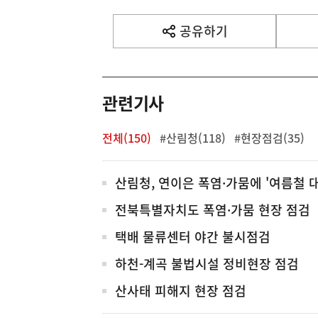
공유하기
열
기
관련기사
전체(150)
#산림청(118)
#현장점검(35)
전
산림청, 연이은 폭염·가뭄에 '여름철 
체
전북특별자치도 폭염·가뭄 현장 점검
택배 물류센터 야간 불시점검
하천-계곡 불법시설 정비현장 점검
산사태 피해지 현장 점검