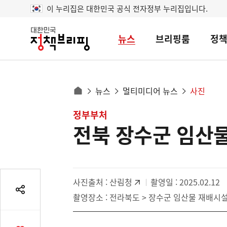
이 누리집은 대한민국 공식 전자정부 누리집입니다.
뉴스
브리핑룸
정
대
한
민
국
정
사
뉴스
멀티미디어 뉴스
사진
책
홈
브
이
으
콘
정부부처
리
트
로
핑
전북 장수군 임산
텐
이
츠
동
영
경
역
로
사진출처 :
산림청
촬영일 : 2025.02.12
공
촬영장소 : 전라북도 > 장수군 임산물 재배시
유
열