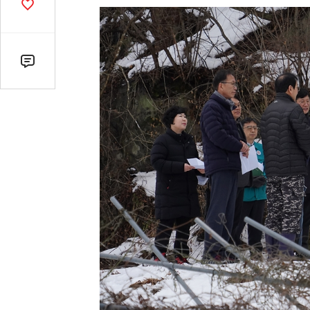
기
공
감
수
댓
글
수
(클
릭
시
댓
글
로
이
동)