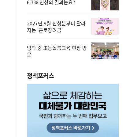
6.7% 인상의 결과는요?
2027년 9월 신청분부터 달라
지는 '근로장려금'
방학 중 초등돌봄교육 현장 방
문
정책포커스