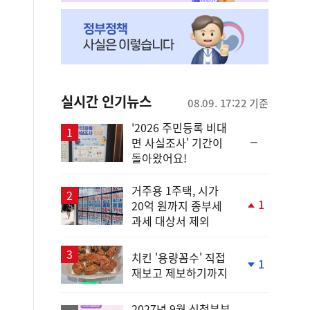
실시간 인기뉴스
08.09. 17:22 기준
'2026 주민등록 비대
순
면 사실조사' 기간이
위
돌아왔어요!
동
일
거주용 1주택, 시가
1
20억 원까지 종부세
단
과세 대상서 제외
계
상
승
치킨 '용량꼼수' 직접
1
재보고 제보하기까지
단
계
하
2027년 9월 신청분부
락