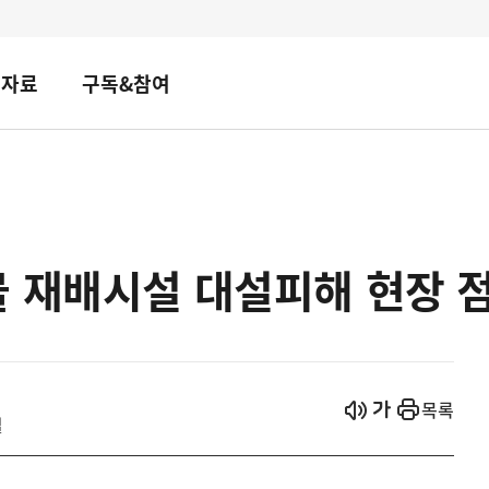
책자료
구독&참여
물 재배시설 대설피해 현장 
시작
열기
목록
설