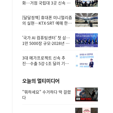
화…거점 국립대 3곳 신속 선
정
[달달정책] 휴대폰 미니멀리즘
의 실현…KTX·SRT 예매 한
번에 끝!
'국가 AI 컴퓨팅센터' 첫 삽…
1만 5000장 규모·2028년 완
공
3대 메가프로젝트 신속 추
진…수출 5강·1조 달러 기반
구축
오늘의 멀티미디어
"뭐하세요" 수거하다 딱 걸렸
다