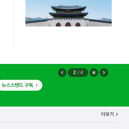
증, 유통차단, 국제공조까지 K-브랜드
정지
이
다
2
/
4
전
음
보
보
기
기
공지사항
더보기