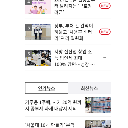
터 달라지는 '근로장
NEW
려금'
정부, 부처 간 칸막이
허물고 '사용후 배터
NEW
리' 관리 일원화
지방 신산업 창업 소
순
득·법인세 최대
위
100% 감면…성장 지
동
원 강화
일
인기뉴스
최신뉴스
거주용 1주택, 시가 20억 원까
지 종부세 과세 대상서 제외
'서울대 10개 만들기' 본격