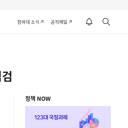
알
청와대 소식
공직메일
림
상
ON
세
검
색
점검
정책 NOW