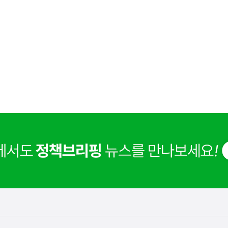
해외 K-뷰티 위조상품 확산에 대응하여 K브랜드 정부인
실
은
보호를 강화하고 있습니다.
2026.08.09
이
렇
습
니
다