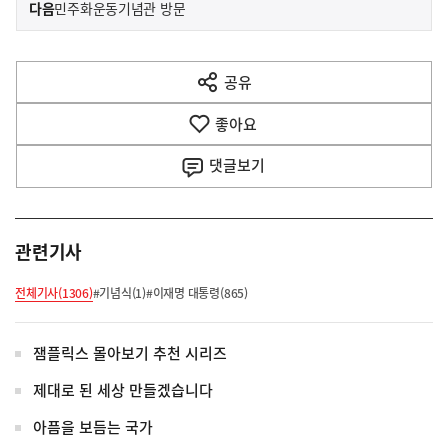
이
기
다음
민주화운동기념관 방문
사
전
다
공유
열
음
기
좋아요
기
사
댓글
보기
관련기사
전체기사(1306)
#기념식(1)
#이재명 대통령(865)
잼플릭스 몰아보기 추천 시리즈
제대로 된 세상 만들겠습니다
아픔을 보듬는 국가