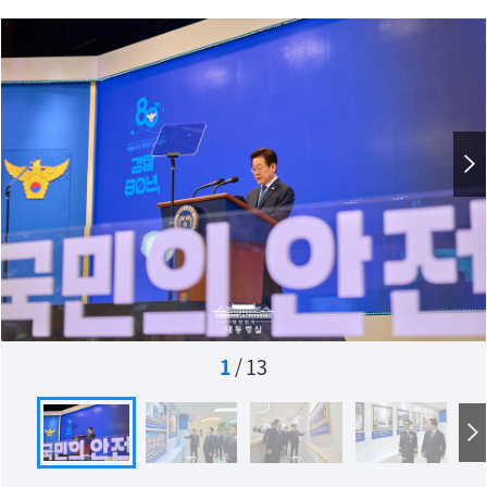
1
/
13