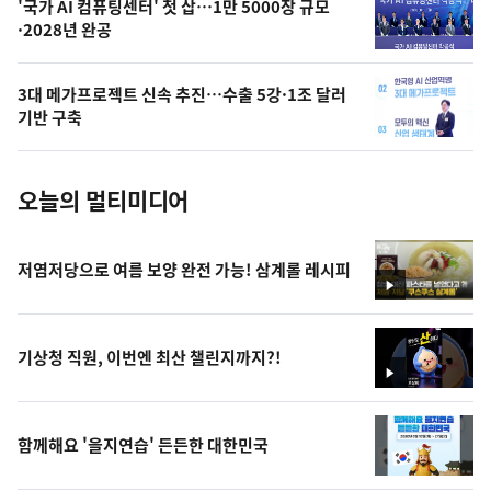
오
'국가 AI 컴퓨팅센터' 첫 삽…1만 5000장 규모
·2028년 완공
늘
의
3대 메가프로젝트 신속 추진…수출 5강·1조 달러
사
기반 구축
진
오늘의 멀티미디어
저염저당으로 여름 보양 완전 가능! 삼계롤 레시피
영
상
기상청 직원, 이번엔 최산 챌린지까지?!
영
상
함께해요 '을지연습' 든든한 대한민국