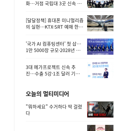
화…거점 국립대 3곳 신속 선
정
[달달정책] 휴대폰 미니멀리즘
의 실현…KTX·SRT 예매 한
번에 끝!
'국가 AI 컴퓨팅센터' 첫 삽…
1만 5000장 규모·2028년 완
공
3대 메가프로젝트 신속 추
진…수출 5강·1조 달러 기반
구축
오늘의 멀티미디어
"뭐하세요" 수거하다 딱 걸렸
다