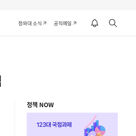
알
청와대 소식
공직메일
림
상
ON
세
검
색
검
정책 NOW