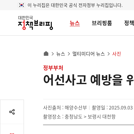
이 누리집은 대한민국 공식 전자정부 누리집입니다.
뉴스
브리핑룸
정
대
한
민
국
정
사
뉴스
멀티미디어 뉴스
사진
책
홈
브
이
으
콘
정부부처
리
트
로
핑
어선사고 예방을 위
텐
이
츠
동
영
경
역
로
사진출처 : 해양수산부
촬영일 : 2025.09.03
공
촬영장소 : 충청남도 > 보령시 대천항
유
열