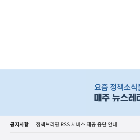
(보도설명) 정부는
재정경제부
하
단
배
너
영
역
공지사항
정책브리핑 RSS 서비스 제공 중단 안내