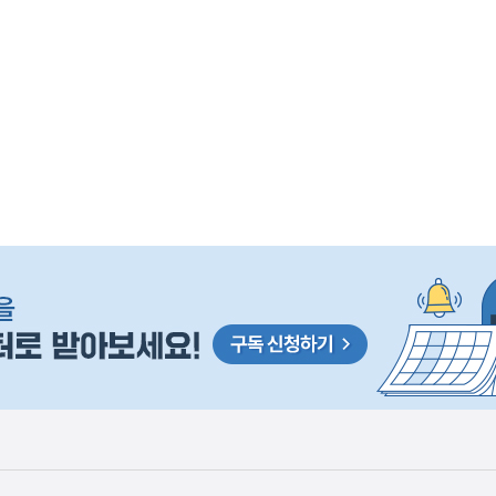
사
 거주용 1주택을 두텁게 보호하기 위한 방안을 세제개
실
은
이
렇
습
니
다