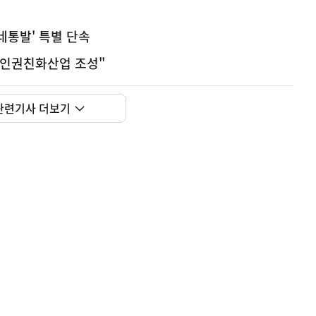
네통발' 특별 단속
…인권친화산업 조성"
관련기사 더보기