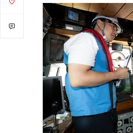
기
공
감
수
댓
글
수
(클
릭
시
댓
글
로
이
동)