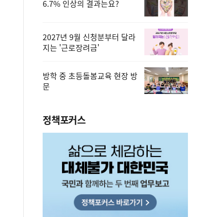
6.7% 인상의 결과는요?
2027년 9월 신청분부터 달라
지는 '근로장려금'
방학 중 초등돌봄교육 현장 방
문
정책포커스