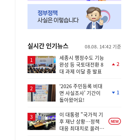
실시간 인기뉴스
08.08. 14:42 기준
세종시 행정수도 기능
2
완성 등 국토대전환 8
단
대 과제 이달 중 발표
계
상
승
'2026 주민등록 비대
1
면 사실조사' 기간이
단
돌아왔어요!
계
하
락
이 대통령 "국가적 기
후 재난 상황…정책
NEW
대응 최대치로 올려
야"