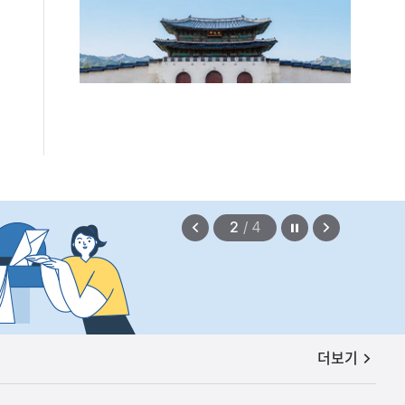
편안에 담았습니다.
2026.08.07
정지
이
다
2
/
4
전
음
보
보
기
기
공지사항
더보기