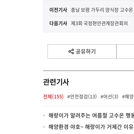
이
이전기사
충남 보령 가두리 양식장 고수온
전
다음기사
제3회 국정현안관계장관회의
다
음
기
사
공유하기
열
기
영
역
관련기사
전체(155)
#안전점검(13)
#어선(3)
#해양
전
해랑이가 알려주는 여름철 고수온 행
체
해양환경 야호~ 해랑이가 거제간 이유