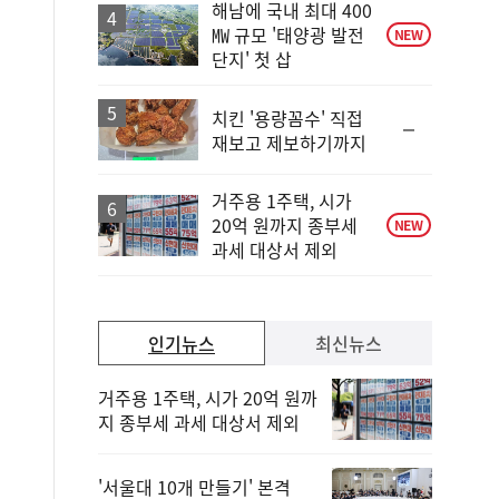
해남에 국내 최대 400
㎿ 규모 '태양광 발전
NEW
단지' 첫 삽
치킨 '용량꼼수' 직접
순
재보고 제보하기까지
위
동
일
거주용 1주택, 시가
20억 원까지 종부세
NEW
과세 대상서 제외
인기뉴스
최신뉴스
거주용 1주택, 시가 20억 원까
지 종부세 과세 대상서 제외
'서울대 10개 만들기' 본격