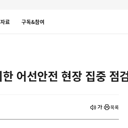
책자료
구독&참여
한 어선안전 현장 집중 점
시작
열기
목록