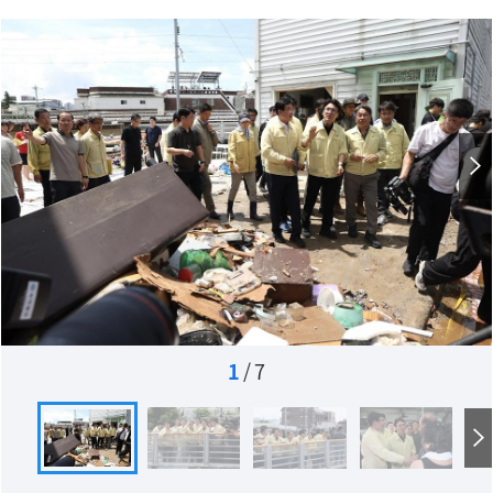
1
/
7