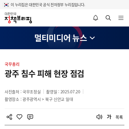
이 누리집은 대한민국 공식 전자정부 누리집입니다.
홈
알림설정 바로가기
검색 바로가기
메뉴 열기
멀티미디어 뉴스
콘
텐
국무총리
츠
광주 침수 피해 현장 점검
영
역
사진출처 : 국무조정실
촬영일 : 2025.07.20
촬영장소 : 광주광역시 > 북구 신안교 일대
목록