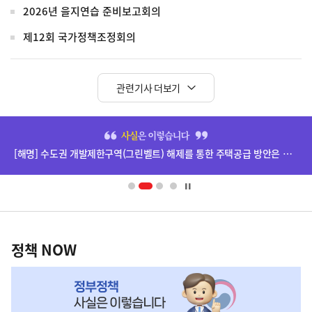
2026년 을지연습 준비보고회의
제12회 국가정책조정회의
관련기사 더보기
히
단
[해명] 수도권 개발제한구역(그린벨트) 해제를 통한 주택공급 방안은 확정된 바 없습니다.
배
너
영
정
역
책
정책 NOW
NOW,
MY
맞