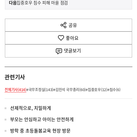
이
기
다음
집중호우 침수 피해 마을 점검
사
전
다
공유
열
음
기
좋아요
기
사
댓글
보기
관련기사
전체기사(414)
#국무조정실(143)
#김민석 국무총리(60)
#집중호우(12)
#침수(6)
선제적으로, 치밀하게
부모는 안심하고 아이는 안전하게
방학 중 초등돌봄교육 현장 방문