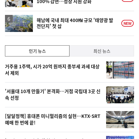
100% 감면…성장 지원 강화
해남에 국내 최대 400㎿ 규모 '태양광 발
NEW
전단지' 첫 삽
인
인기 뉴스
최신 뉴스
기,
인
기
최
거주용 1주택, 시가 20억 원까지 종부세 과세 대상
뉴
서 제외
신,
스
오
'서울대 10개 만들기' 본격화…거점 국립대 3곳 신
늘
속 선정
의
영
[달달정책] 휴대폰 미니멀리즘의 실현…KTX·SRT
상
예매 한 번에 끝!
,