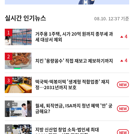
춤
뉴
실시간 인기뉴스
08.10. 12:37 기준
스
거주용 1주택, 시가 20억 원까지 종부세 과
4
세 대상서 제외
단
계
상
승
4
치킨 '용량꼼수' 직접 재보고 제보하기까지
단
계
상
승
떡국떡·떡볶이떡 '생계형 적합업종' 재지
NEW
정…2031년까지 보호
월세, 퇴직연금, ISA까지 청년 혜택 '안' 궁
NEW
금해요?
지방 신산업 창업 소득·법인세 최대
NEW