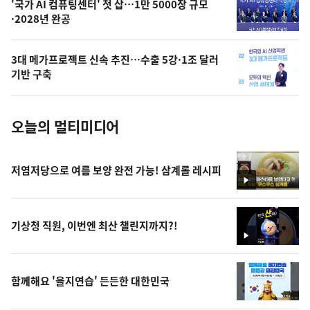
오
'국가 AI 컴퓨팅센터' 첫 삽…1만 5000장 규모
·2028년 완공
늘
의
3대 메가프로젝트 신속 추진…수출 5강·1조 달러
사
기반 구축
진
오늘의 멀티미디어
저염저당으로 여름 보양 완전 가능! 삼계롤 레시피
영
상
기상청 직원, 이번엔 최산 챌린지까지?!
영
상
함께해요 '을지연습' 든든한 대한민국