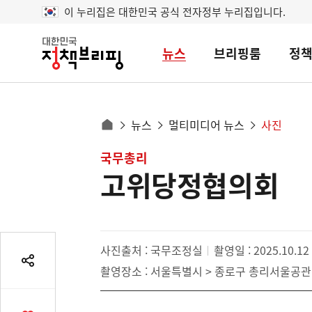
이 누리집은 대한민국 공식 전자정부 누리집입니다.
뉴스
브리핑룸
정
대
한
민
국
정
사
뉴스
멀티미디어 뉴스
사진
책
홈
브
이
으
콘
국무총리
리
트
로
핑
고위당정협의회
텐
이
츠
동
영
경
역
로
사진출처 : 국무조정실
촬영일 : 2025.10.12
공
촬영장소 : 서울특별시 > 종로구 총리서울공관
유
열