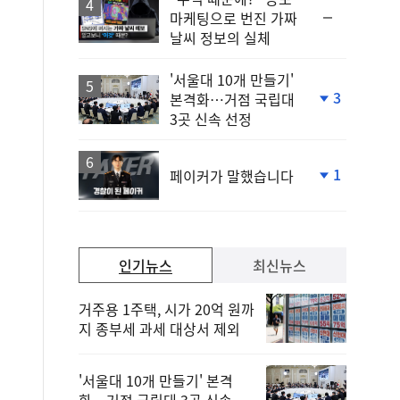
순
마케팅으로 번진 가짜
위
날씨 정보의 실체
동
일
'서울대 10개 만들기'
3
본격화…거점 국립대
단
3곳 신속 선정
계
하
락
1
페이커가 말했습니다
단
계
하
락
인기뉴스
최신뉴스
거주용 1주택, 시가 20억 원까
지 종부세 과세 대상서 제외
'서울대 10개 만들기' 본격
화…거점 국립대 3곳 신속 선