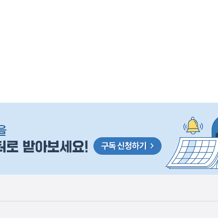
 거주용 1주택을 두텁게 보호하기 위한 방안을 세제개
실
은
이
렇
습
니
다