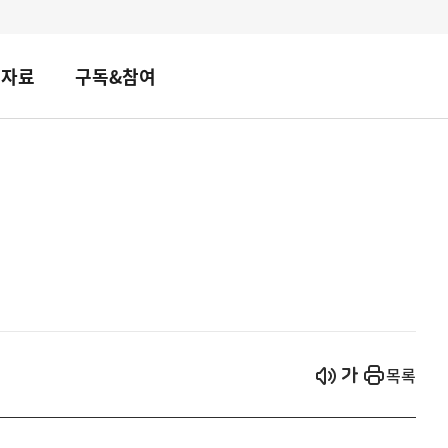
책자료
구독&참여
시작
열기
목록