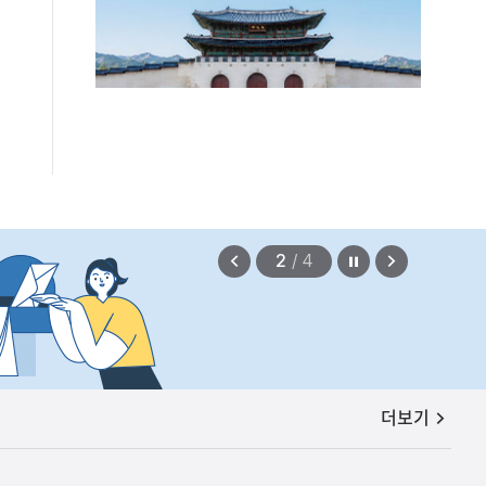
편안에 담았습니다.
2026.08.07
정지
이
다
2
/
4
전
음
보
보
기
기
공지사항
더보기