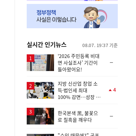
실시간 인기뉴스
08.07. 19:37 기준
'2026 주민등록 비대
순
면 사실조사' 기간이
위
돌아왔어요!
동
일
지방 신산업 창업 소
4
득·법인세 최대
단
100% 감면…성장 지
계
원 강화
상
승
한국본색 黑, 불꽃으
순
로 칠흑을 깨우다
위
동
일
"수익 때문에?" 공포