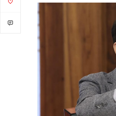
기
공
감
수
댓
글
수
(클
릭
시
댓
글
로
이
동)