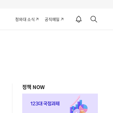
알
청와대 소식
공직메일
림
상
ON
세
검
색
정책 NOW