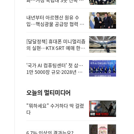
정
내년부터 아르헨산 원유 수
입…핵심광물 공급망 협력 체
계 마련
[달달정책] 휴대폰 미니멀리즘
의 실현…KTX·SRT 예매 한
번에 끝!
'국가 AI 컴퓨팅센터' 첫 삽…
1만 5000장 규모·2028년 완
공
오늘의 멀티미디어
"뭐하세요" 수거하다 딱 걸렸
다
6.7% 인상의 결과는요?