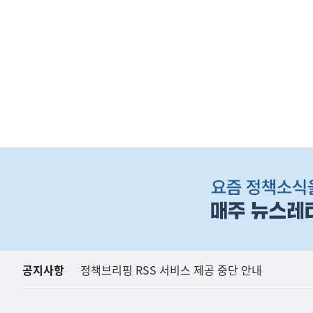
(보도설명) 정부는
재정경제부
하
단
배
너
영
역
공지사항
정책브리핑 RSS 서비스 제공 중단 안내