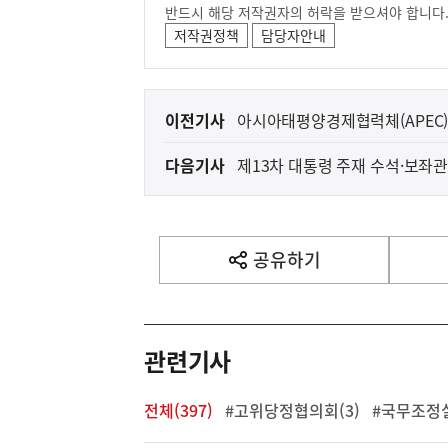
반드시 해당 저작권자의 허락을 받으셔야 합니다
저작권정책
담당자안내
이
이전기사
아시아태평양경제협력체(APEC
전
다음기사
제13차 대통령 주재 수석·보좌
다
음
기
사
공유하기
열
기
영
역
관련기사
전체(397)
#고위당정협의회(3)
#국무조정실