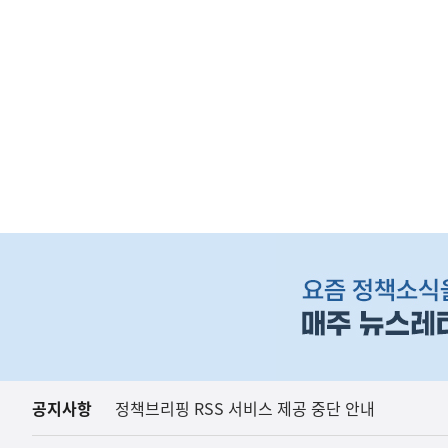
하
단
배
너
영
역
공지사항
정책브리핑 RSS 서비스 제공 중단 안내