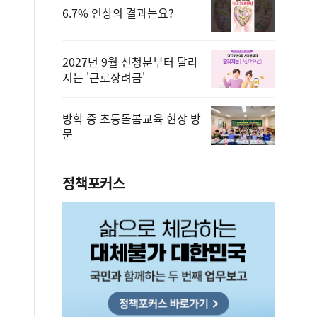
6.7% 인상의 결과는요?
2027년 9월 신청분부터 달라
지는 '근로장려금'
방학 중 초등돌봄교육 현장 방
문
정책포커스