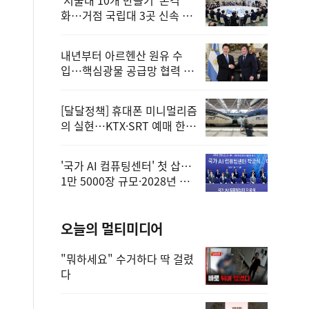
화…거점 국립대 3곳 신속 선
정
내년부터 아르헨산 원유 수
입…핵심광물 공급망 협력 체
계 마련
[달달정책] 휴대폰 미니멀리즘
의 실현…KTX·SRT 예매 한
번에 끝!
'국가 AI 컴퓨팅센터' 첫 삽…
1만 5000장 규모·2028년 완
공
오늘의 멀티미디어
"뭐하세요" 수거하다 딱 걸렸
다