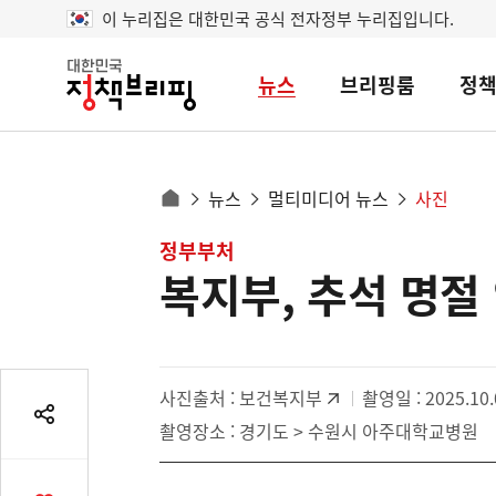
이 누리집은 대한민국 공식 전자정부 누리집입니다.
뉴스
브리핑룸
정
대
한
민
국
정
사
뉴스
멀티미디어 뉴스
사진
책
홈
브
이
으
콘
정부부처
리
트
로
핑
복지부, 추석 명절
텐
이
츠
동
영
경
역
로
사진출처 :
보건복지부
촬영일 : 2025.10.
공
촬영장소 : 경기도 > 수원시 아주대학교병원
유
열