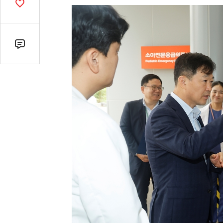
기
공
감
수
댓
글
수
(클
릭
시
댓
글
로
이
동)