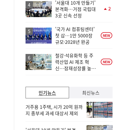
'서울대 10개 만들기'
2
본격화…거점 국립대
단
3곳 신속 선정
계
상
승
'국가 AI 컴퓨팅센터'
첫 삽…1만 5000장
NEW
규모·2028년 완공
철강·석유화학 등 주
력산업 AI 제조 혁
NEW
신…잠재성장률 높인
다
인기뉴스
최신뉴스
거주용 1주택, 시가 20억 원까
지 종부세 과세 대상서 제외
'서울대 10개 만들기' 본격