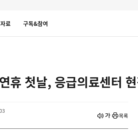
책자료
구독&참여
 연휴 첫날, 응급의료센터 현
03
시작
열기
목록