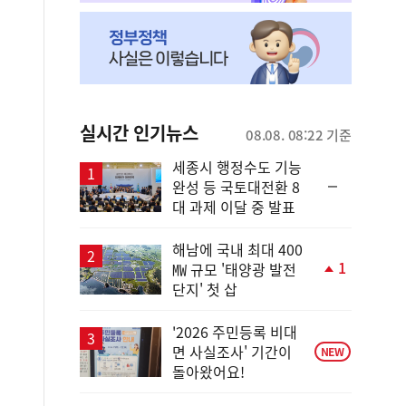
실시간 인기뉴스
08.08. 08:22 기준
세종시 행정수도 기능
순
완성 등 국토대전환 8
위
대 과제 이달 중 발표
동
일
해남에 국내 최대 400
1
㎿ 규모 '태양광 발전
단
단지' 첫 삽
계
상
승
'2026 주민등록 비대
면 사실조사' 기간이
NEW
돌아왔어요!