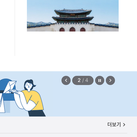
정지
이
다
2
/
4
전
음
보
보
기
기
공지사항
더보기