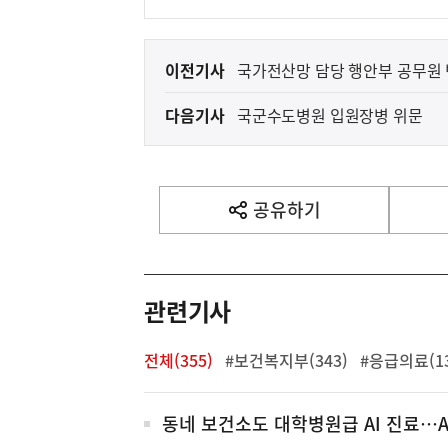
이
이전기사
국가전산망 담당 행안부 공무원 
전
다음기사
국군수도병원 입원장병 위문
다
음
기
사
공유하기
열
기
영
역
관련기사
전체(355)
#보건복지부(343)
#응급의료(13
전
동네 보건소도 대학병원급 AI 진료…