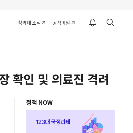
알
청와대 소식
공직메일
림
상
ON
세
검
색
장 확인 및 의료진 격려
정책 NOW