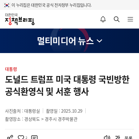
이 누리집은 대한민국 공식 전자정부 누리집입니다.
홈
알림설정 바로가기
검색 바로가기
메뉴 열기
멀티미디어 뉴스
콘
텐
대통령
츠
도널드 트럼프 미국 대통령 국빈방한
영
공식환영식 및 서훈 행사
역
사진출처 : 대통령실
촬영일 : 2025.10.29
촬영장소 : 경상북도 > 경주시 경주박물관
2
목록