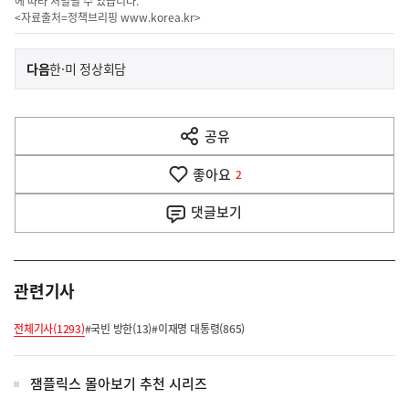
에 따라 처벌될 수 있습니다.
<자료출처=정책브리핑
www.korea.kr
>
이
기
다음
한·미 정상회담
사
전
다
공유
열
음
기
좋아요
기
2
사
댓글
보기
관련기사
전체기사(1293)
#국빈 방한(13)
#이재명 대통령(865)
잼플릭스 몰아보기 추천 시리즈