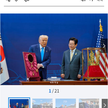
1
/
21