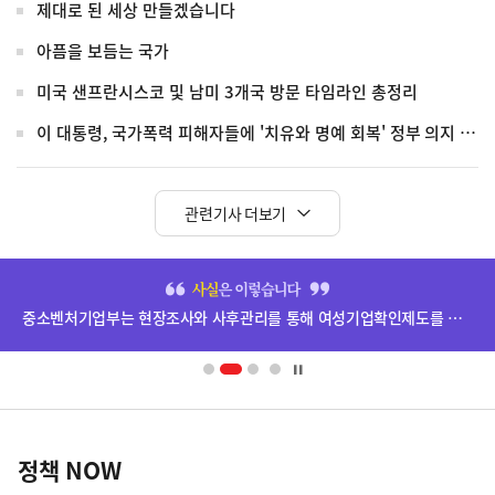
제대로 된 세상 만들겠습니다
아픔을 보듬는 국가
미국 샌프란시스코 및 남미 3개국 방문 타임라인 총정리
이 대통령, 국가폭력 피해자들에 '치유와 명예 회복' 정부 의지 전달
관련기사 더보기
히
단
중소벤처기업부는 현장조사와 사후관리를 통해 여성기업확인제도를 엄격히 운영하고 있습니다.
배
너
영
정
역
책
정책 NOW