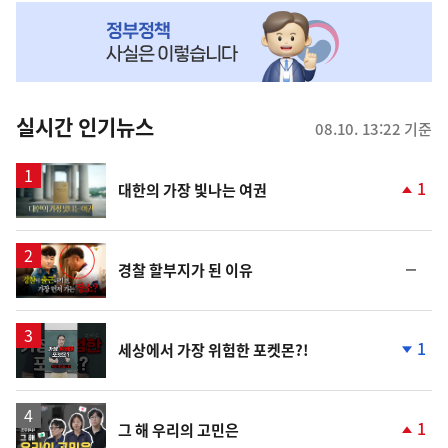
NOW,
MY
맞
춤
뉴
실시간 인기뉴스
08.10. 13:22 기준
스
영
1
대한의 가장 빛나는 여권
상
단
계
상
승
영
순
경찰 할부지가 된 이유
상
위
동
일
영
1
세상에서 가장 위험한 포켓몬?!
상
단
계
하
락
영
1
그 해 우리의 고민은
상
단