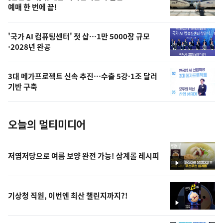
상
예매 한 번에 끝!
,
오
'국가 AI 컴퓨팅센터' 첫 삽…1만 5000장 규모
·2028년 완공
늘
의
3대 메가프로젝트 신속 추진…수출 5강·1조 달러
사
기반 구축
진
오늘의 멀티미디어
저염저당으로 여름 보양 완전 가능! 삼계롤 레시피
영
상
기상청 직원, 이번엔 최산 챌린지까지?!
영
상