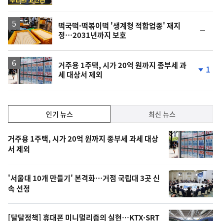
계
상
승
떡국떡·떡볶이떡 '생계형 적합업종' 재지
순
정…2031년까지 보호
위
동
일
거주용 1주택, 시가 20억 원까지 종부세 과
1
세 대상서 제외
단
계
하
락
인
인기 뉴스
최신 뉴스
기,
인
기
최
거주용 1주택, 시가 20억 원까지 종부세 과세 대상
뉴
서 제외
신,
스
오
'서울대 10개 만들기' 본격화…거점 국립대 3곳 신
늘
속 선정
의
영
[달달정책] 휴대폰 미니멀리즘의 실현…KTX·SRT