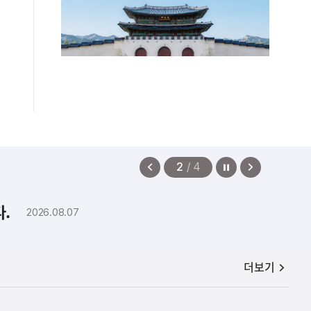
정지
이
다
2
/
4
전
음
보
보
.
2026.08.07
기
기
공지사항
더보기