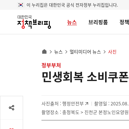
이 누리집은 대한민국 공식 전자정부 누리집입니다.
뉴스
브리핑룸
정
대
한
민
국
정
사
뉴스
멀티미디어 뉴스
사진
책
홈
브
이
으
콘
정부부처
리
트
로
핑
민생회복 소비쿠폰
텐
이
츠
동
영
경
역
로
사진출처 :
행정안전부
촬영일 : 2025.08.
공
촬영장소 : 충청북도 > 진천군 본정노인요양원
유
열