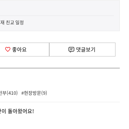
춘재 친교 일정
좋아요
댓글
보기
부(410)
#현장방문(9)
기간이 돌아왔어요!