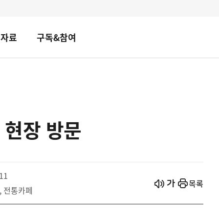
책자료
구독&참여
 현장 방문
11
시작
열기
목록
, 전통카페