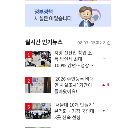
실시간 인기뉴스
08.07. 15:02 기준
지방 신산업 창업 소
순
득·법인세 최대
위
100% 감면…성장 지
동
원 강화
일
'2026 주민등록 비대
4
면 사실조사' 기간이
단
돌아왔어요!
계
상
승
'서울대 10개 만들기'
1
본격화…거점 국립대
단
3곳 신속 선정
계
하