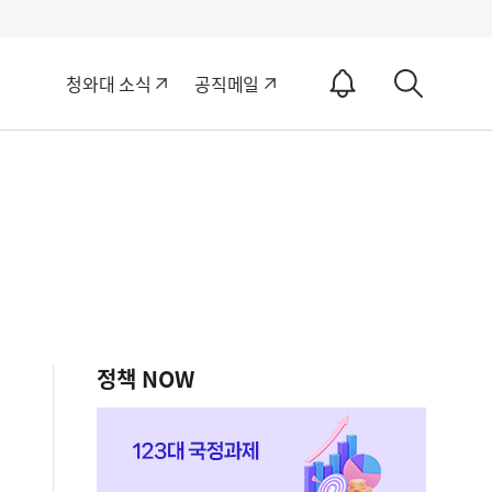
알
청와대 소식
공직메일
림
상
ON
세
검
색
정책 NOW