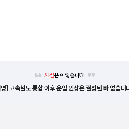
사
해명] 고속철도 통합 이후 운임 인상은 결정된 바 없습니다
실
은
이
렇
습
니
다