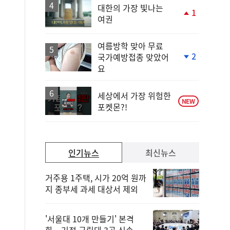
락
대한의 가장 빛나는
1
여권
단
계
상
여름방학 맞아 무료
승
2
국가예방접종 맞았어
단
요
계
하
락
세상에서 가장 위험한
NEW
포켓몬?!
인기뉴스
최신뉴스
거주용 1주택, 시가 20억 원까
지 종부세 과세 대상서 제외
'서울대 10개 만들기' 본격
화…거점 국립대 3곳 신속 선