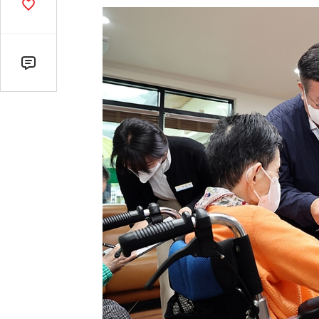
기
공
감
수
댓
글
수
(클
릭
시
댓
글
로
이
동)