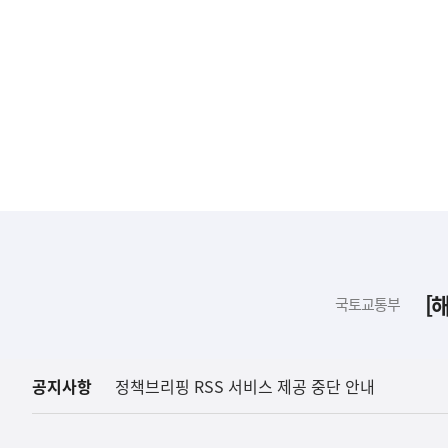
하
단
배
[
국토교통부
너
영
역
공지사항
정책브리핑 RSS 서비스 제공 중단 안내