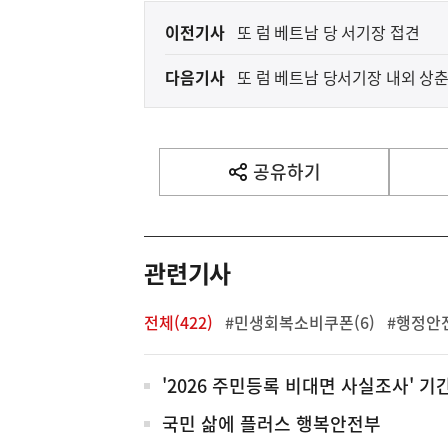
이
이전기사
또 럼 베트남 당 서기장 접견
전
다음기사
또 럼 베트남 당서기장 내외 상
다
음
기
사
공유하기
열
기
영
역
관련기사
전체(422)
#민생회복소비쿠폰(6)
#행정안전
전
'2026 주민등록 비대면 사실조사' 
체
국민 삶에 플러스 행복안전부