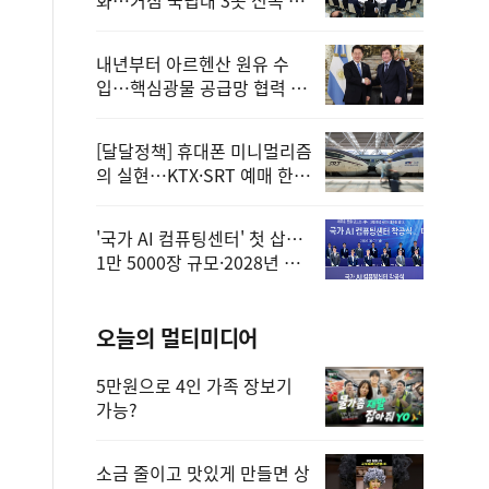
정
내년부터 아르헨산 원유 수
입…핵심광물 공급망 협력 체
계 마련
[달달정책] 휴대폰 미니멀리즘
의 실현…KTX·SRT 예매 한
번에 끝!
'국가 AI 컴퓨팅센터' 첫 삽…
1만 5000장 규모·2028년 완
공
오늘의 멀티미디어
5만원으로 4인 가족 장보기
가능?
소금 줄이고 맛있게 만들면 상