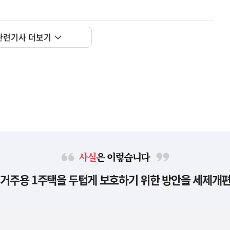
관련기사 더보기
사
 거주용 1주택을 두텁게 보호하기 위한 방안을 세제개
실
은
이
렇
습