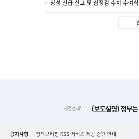
장성 진급 신고 및 삼정검 수치 수여식
하
단
배
(보도설명) 정부는
재정경제부
너
영
역
공지사항
정책브리핑 RSS 서비스 제공 중단 안내