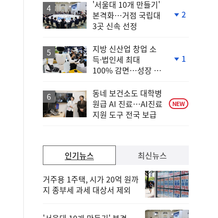
'서울대 10개 만들기'
2
본격화…거점 국립대
단
3곳 신속 선정
계
하
락
지방 신산업 창업 소
1
득·법인세 최대
단
100% 감면…성장 지
계
원 강화
하
락
동네 보건소도 대학병
원급 AI 진료…AI진료
NEW
지원 도구 전국 보급
인기뉴스
최신뉴스
거주용 1주택, 시가 20억 원까
지 종부세 과세 대상서 제외
'서울대 10개 만들기' 본격