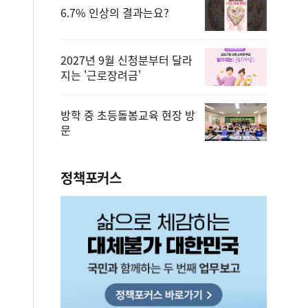
6.7% 인상의 결과는요?
2027년 9월 신청분부터 달라
지는 '근로장려금'
방학 중 초등돌봄교육 현장 방
문
정책포커스