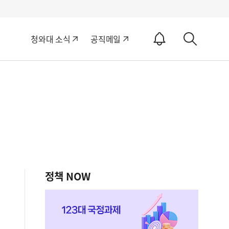
알
청와대 소식
공직메일
림
상
ON
세
검
색
정책 NOW