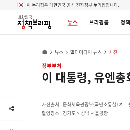
이 누리집은 대한민국 공식 전자정부 누리집입니다.
뉴스
브리핑룸
정
대
한
민
국
정
사
뉴스
멀티미디어 뉴스
사진
책
홈
브
이
으
콘
정부부처
리
트
로
핑
이 대통령, 유엔총
텐
이
츠
동
영
경
역
로
사진출처 :
문화체육관광부(국민소통실)
공
촬영장소 : 경기도 > 성남 서울공항
유
열