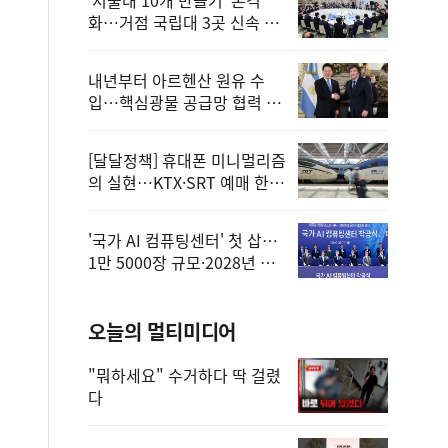
화…거점 국립대 3곳 신속 선
정
내년부터 아르헨산 원유 수
입…핵심광물 공급망 협력 체
계 마련
[달달정책] 휴대폰 미니멀리즘
의 실현…KTX·SRT 예매 한
번에 끝!
'국가 AI 컴퓨팅센터' 첫 삽…
1만 5000장 규모·2028년 완
공
오늘의 멀티미디어
"뭐하세요" 수거하다 딱 걸렸
다