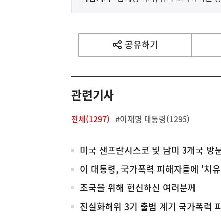
다
음
기
사
공유하기
열
기
영
역
관련기사
전체(1297)
#이재명 대통령(1295)
전
미국 샌프란시스코 및 남미 3개국 방
체
이 대통령, 국가폭력 피해자들에 '치유
조국을 위해 헌신하신 여러분께
진실화해위 3기 출범 계기 국가폭력 