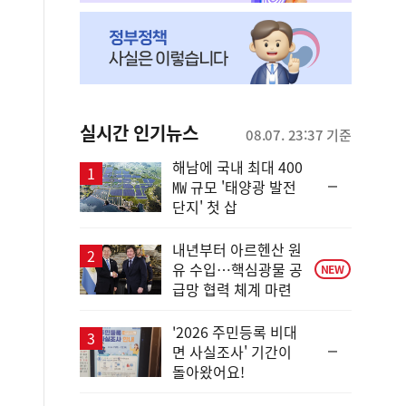
실시간 인기뉴스
08.07. 23:37 기준
해남에 국내 최대 400
순
㎿ 규모 '태양광 발전
위
단지' 첫 삽
동
일
내년부터 아르헨산 원
유 수입…핵심광물 공
NEW
급망 협력 체계 마련
'2026 주민등록 비대
순
면 사실조사' 기간이
위
돌아왔어요!
동
일