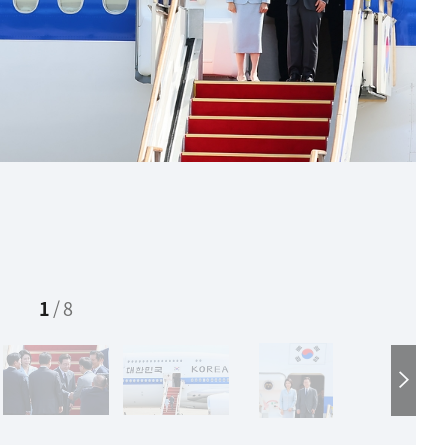
1
/
8