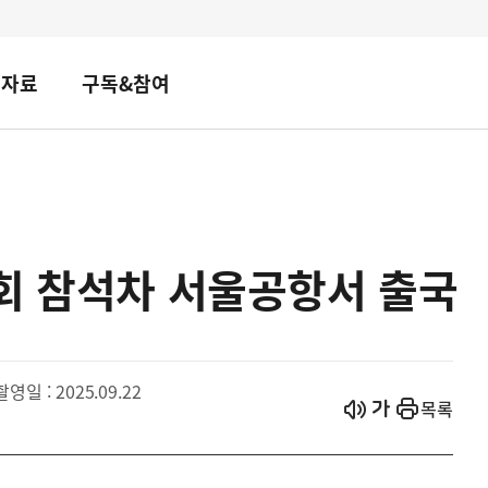
책자료
구독&참여
회 참석차 서울공항서 출국
촬영일 : 2025.09.22
시작
열기
목록