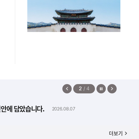
정지
이
다
2
/
4
전
음
보
보
편안에 담았습니다.
2026.08.07
기
기
공지사항
더보기