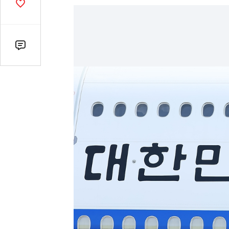
기
공
감
수
댓
글
수
(클
릭
시
댓
글
로
이
동)