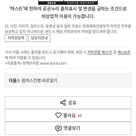
'텍스트'에 한하여 공공누리 출처표시 및 변경을 금하는 조건으로
비상업적 이용이 가능합니다.
단, 사진, 이미지, 일러스트, 동영상 등의 일부 자료는 문화체육관광부가 저작권 전부를
보유하고 있지 아니하므로, 반드시 해당 저작권자의 허락을 받으셔야 합니다.
저작권정책
담당자안내
기사 이용 시에는 출처를 반드시 표기해야 하며, 위반 시
저작권법 제37조
및
제138조
에 따라 처벌될 수 있습니다.
<자료출처=정책브리핑
www.korea.kr
>
이
기
다음
소 럼피스킨병 바로알기
사
전
다
공유
열
음
기
좋아요
기
10
사
댓글
보기