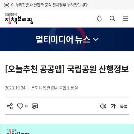
이 누리집은 대한민국 공식 전자정부 누리집입니다.
홈
알림설정 바로가기
검색 바로가기
메뉴 열기
멀티미디어 뉴스
콘
텐
[오늘추천 공공앱] 국립공원 산행정보
츠
영
2023.10.24
문화체육관광부 국민소통실
역
10
목록