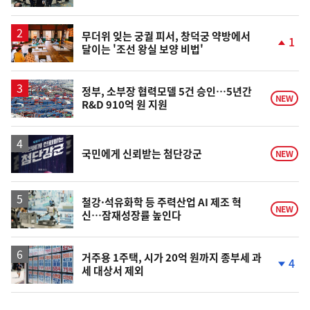
동
일
무더위 잊는 궁궐 피서, 창덕궁 약방에서
1
달이는 '조선 왕실 보양 비법'
단
계
상
승
정부, 소부장 협력모델 5건 승인…5년간
NEW
R&D 910억 원 지원
국민에게 신뢰받는 첨단강군
NEW
철강·석유화학 등 주력산업 AI 제조 혁
NEW
신…잠재성장률 높인다
거주용 1주택, 시가 20억 원까지 종부세 과
4
세 대상서 제외
단
계
하
락