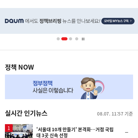
히
단
배
너
영
정
역
책
정책 NOW
NOW,
MY
맞
춤
뉴
실시간 인기뉴스
08.07. 11:57 기준
스
'서울대 10개 만들기' 본격화…거점 국립
순
대 3곳 신속 선정
위