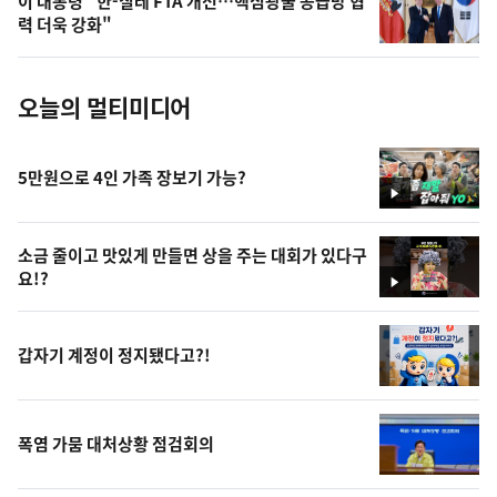
이 대통령 "한-칠레 FTA 개선…핵심광물 공급망 협
사
력 더욱 강화"
진
오늘의 멀티미디어
5만원으로 4인 가족 장보기 가능?
영
상
소금 줄이고 맛있게 만들면 상을 주는 대회가 있다구
요!?
영
상
갑자기 계정이 정지됐다고?!
폭염 가뭄 대처상황 점검회의