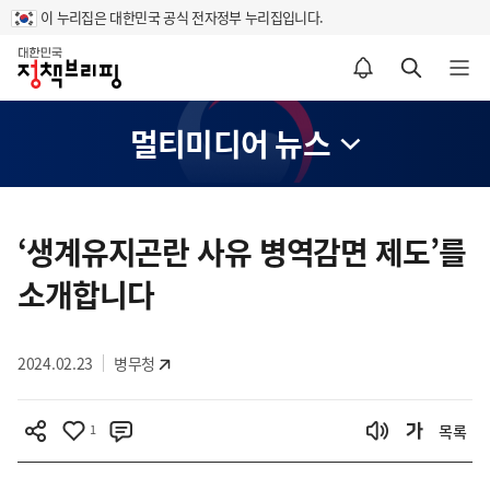
이 누리집은 대한민국 공식 전자정부 누리집입니다.
홈
알림설정 바로가기
검색 바로가기
메뉴 열기
멀티미디어 뉴스
콘
텐
‘생계유지곤란 사유 병역감면 제도’를
츠
소개합니다
영
역
2024.02.23
병무청
1
목록