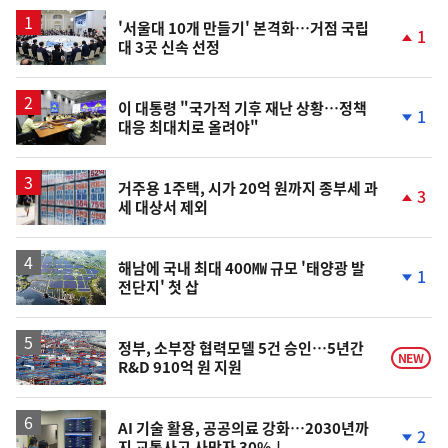
스
'서울대 10개 만들기' 본격화…거점 국립
1
대 3곳 신속 선정
단
계
상
승
이 대통령 "국가적 기후 재난 상황…정책
1
대응 최대치로 올려야"
단
계
하
락
거주용 1주택, 시가 20억 원까지 종부세 과
3
세 대상서 제외
단
계
상
승
해남에 국내 최대 400㎿ 규모 '태양광 발
1
전단지' 첫 삽
단
계
하
락
정부, 소부장 협력모델 5건 승인…5년간
NEW
R&D 910억 원 지원
AI 기술 활용, 공공의료 강화…2030년까
2
지 교통사고 사망자 30%↓