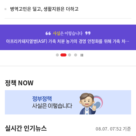
병역고민은 덜고, 생활지원은 더하고
히
단
아프리카돼지열병(ASF) 가축 처분 농가의 경영 안정화를 위해 가축 처분 보상금을 신속하게 지급하겠습니다.
배
너
영
정
역
책
정책 NOW
NOW,
MY
맞
춤
뉴
실시간 인기뉴스
08.07. 07:52 기준