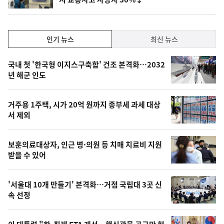
단
계
하
락
인
인기 뉴스
최신 뉴스
기,
인
기
최
국내 첫 '한국형 이지스구축함' 건조 본격화…2032
뉴
년 해군 인도
신,
스
오
거주용 1주택, 시가 20억 원까지 종부세 과세 대상
늘
서 제외
의
영
보훈의료대상자, 인근 병·의원 등 치매 치료비 지원
상
받을 수 있어
,
오
'서울대 10개 만들기' 본격화…거점 국립대 3곳 신
속 선정
늘
의