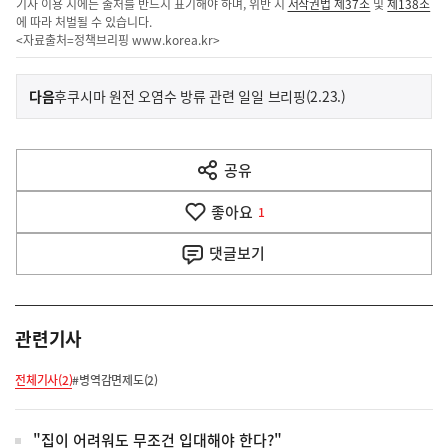
기사 이용 시에는 출처를 반드시 표기해야 하며, 위반 시
저작권법 제37조
및
제138조
에 따라 처벌될 수 있습니다.
<자료출처=정책브리핑
www.korea.kr
>
이
기
다음
후쿠시마 원전 오염수 방류 관련 일일 브리핑(2.23.)
사
전
다
공유
열
음
기
좋아요
기
1
사
댓글
보기
관련기사
전체기사(2)
#병역감면제도(2)
"집이 어려워도 무조건 입대해야 한다?"