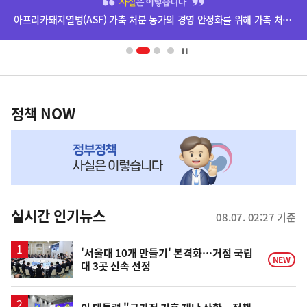
단
아프리카돼지열병(ASF) 가축 처분 농가의 경영 안정화를 위해 가축 처분 보상금을 신속하게 지급하겠습니다.
배
너
영
정
역
책
정책 NOW
NOW,
MY
맞
춤
뉴
실시간 인기뉴스
08.07. 02:27 기준
스
'서울대 10개 만들기' 본격화…거점 국립
NEW
대 3곳 신속 선정