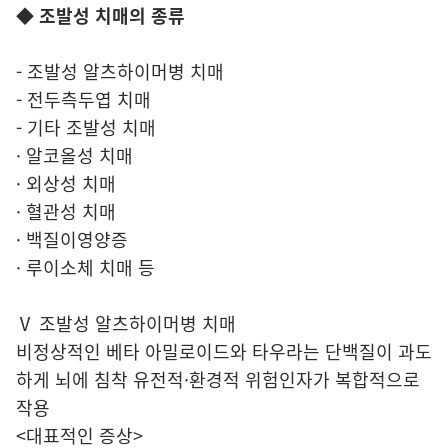
◆ 조발성 치매의 종류
- 조발성 알츠하이머병 치매
- 전두측두엽 치매
- 기타 조발성 치매
· 알코올성 치매
· 외상성 치매
· 혈관성 치매
· 백질이영양증
· 루이소체 치매 등
Ⅴ 조발성 알츠하이머병 치매
비정상적인 베타 아밀로이드와 타우라는 단백질이 과도
하게 뇌에 침착 유전적·환경적 위험인자가 복합적으로
작용
<대표적인 증상>