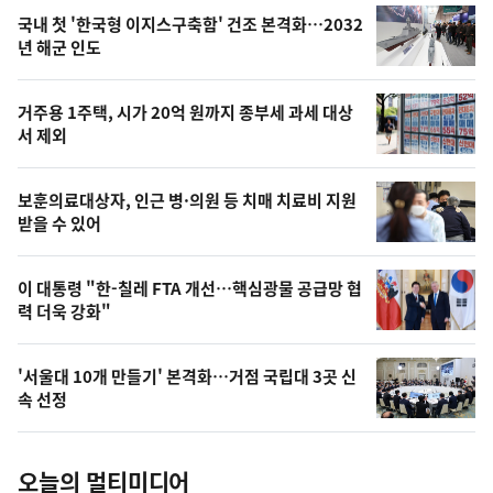
기
최
국내 첫 '한국형 이지스구축함' 건조 본격화…2032
뉴
년 해군 인도
신,
스
오
거주용 1주택, 시가 20억 원까지 종부세 과세 대상
늘
서 제외
의
영
보훈의료대상자, 인근 병·의원 등 치매 치료비 지원
상
받을 수 있어
,
오
이 대통령 "한-칠레 FTA 개선…핵심광물 공급망 협
력 더욱 강화"
늘
의
'서울대 10개 만들기' 본격화…거점 국립대 3곳 신
사
속 선정
진
오늘의 멀티미디어