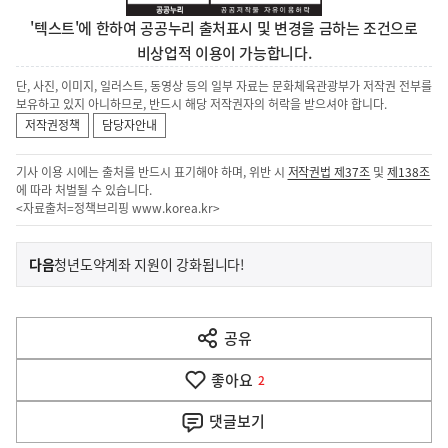
'텍스트'에 한하여 공공누리 출처표시 및 변경을 금하는 조건으로
비상업적 이용이 가능합니다.
단, 사진, 이미지, 일러스트, 동영상 등의 일부 자료는 문화체육관광부가 저작권 전부를
보유하고 있지 아니하므로, 반드시 해당 저작권자의 허락을 받으셔야 합니다.
저작권정책
담당자안내
기사 이용 시에는 출처를 반드시 표기해야 하며, 위반 시
저작권법 제37조
및
제138조
에 따라 처벌될 수 있습니다.
<자료출처=정책브리핑
www.korea.kr
>
이
기
다음
청년도약계좌 지원이 강화됩니다!
사
전
다
공유
열
음
기
좋아요
기
2
사
댓글
보기