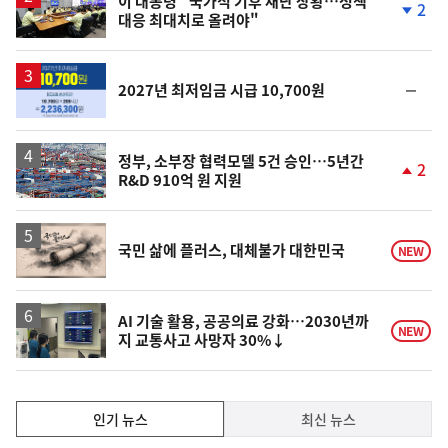
이 대통령 "국가적 기후 재난 상황…정책
2
대응 최대치로 올려야"
단
계
하
락
순
2027년 최저임금 시급 10,700원
위
동
일
정부, 소부장 협력모델 5건 승인…5년간
2
R&D 910억 원 지원
단
계
상
승
영
국민 삶에 플러스, 대체불가 대한민국
NEW
상
AI 기술 활용, 공공의료 강화…2030년까
NEW
지 교통사고 사망자 30%↓
인
인기 뉴스
최신 뉴스
기,
인