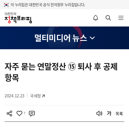
이 누리집은 대한민국 공식 전자정부 누리집입니다.
홈
알림설정 바로가기
검색 바로가기
메뉴 열기
멀티미디어 뉴스
콘
텐
자주 묻는 연말정산 ⑮ 퇴사 후 공제
츠
항목
영
역
2024.12.23
국세청
7
목록