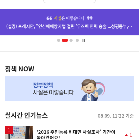
히
단
(설명) 프레시안, "인신매매방지법 걸린 '우즈벡 인력 송출'...성평등부,노동·법무부에 개선 요청" 관련
배
너
영
정
역
책
정책 NOW
NOW,
MY
맞
춤
뉴
실시간 인기뉴스
08.09. 11:22 기준
스
'2026 주민등록 비대면 사실조사' 기간이
1
돌아왔어요!