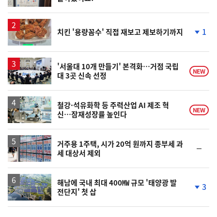
단
계
상
승
1
치킨 '용량꼼수' 직접 재보고 제보하기까지
단
계
하
락
'서울대 10개 만들기' 본격화…거점 국립
NEW
대 3곳 신속 선정
철강·석유화학 등 주력산업 AI 제조 혁
NEW
신…잠재성장률 높인다
거주용 1주택, 시가 20억 원까지 종부세 과
순
세 대상서 제외
위
동
일
해남에 국내 최대 400㎿ 규모 '태양광 발
3
전단지' 첫 삽
단
계
하