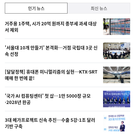
락
인
인기 뉴스
최신 뉴스
기,
인
기
최
거주용 1주택, 시가 20억 원까지 종부세 과세 대상
뉴
서 제외
신,
스
오
'서울대 10개 만들기' 본격화…거점 국립대 3곳 신
늘
속 선정
의
영
[달달정책] 휴대폰 미니멀리즘의 실현…KTX·SRT
상
예매 한 번에 끝!
,
오
'국가 AI 컴퓨팅센터' 첫 삽…1만 5000장 규모
·2028년 완공
늘
의
3대 메가프로젝트 신속 추진…수출 5강·1조 달러
사
기반 구축
진