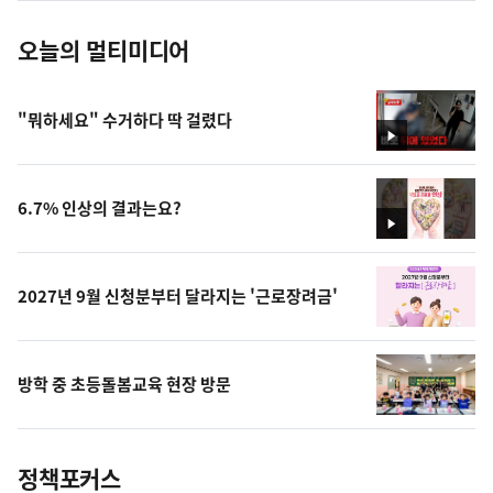
오늘의 멀티미디어
"뭐하세요" 수거하다 딱 걸렸다
영
상
6.7% 인상의 결과는요?
영
상
2027년 9월 신청분부터 달라지는 '근로장려금'
방학 중 초등돌봄교육 현장 방문
정책포커스