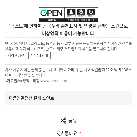
'텍스트'에 한하여 공공누리 출처표시 및 변경을 금하는 조건으로
비상업적 이용이 가능합니다.
단, 사진, 이미지, 일러스트, 동영상 등의 일부 자료는 문화체육관광부가 저작권 전부를
보유하고 있지 아니하므로, 반드시 해당 저작권자의 허락을 받으셔야 합니다.
저작권정책
담당자안내
기사 이용 시에는 출처를 반드시 표기해야 하며, 위반 시
저작권법 제37조
및
제138조
에 따라 처벌될 수 있습니다.
<자료출처=정책브리핑
www.korea.kr
>
이
기
다음
연말정산 절세 포인트
사
전
다
공유
열
음
기
좋아요
기
7