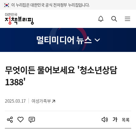
이 누리집은 대한민국 공식 전자정부 누리집입니다.
홈
알림설정 바로가기
검색 바로가기
메뉴 열기
멀티미디어 뉴스
콘
텐
무엇이든 물어보세요 '청소년상담
츠
1388'
영
역
2025.03.17
여성가족부
목록