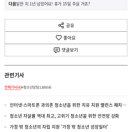
이
기
다음
일한 지 1년 넘었어요! 휴가 15일 주실 거죠?
사
전
다
공유
열
음
기
좋아요
기
사
댓글
보기
관련기사
전체기사(4)
#청소년상담1388(4)
인터넷·스마트폰 과의존 청소년을 위한 치유 지원 밸런스 패치 Start!
청소년 자살률 역대 최고, 고위기 청소년을 위한 안전망 강화
가정 밖 청소년의 자립 지원 '가정 밖 청소년 성장일터'