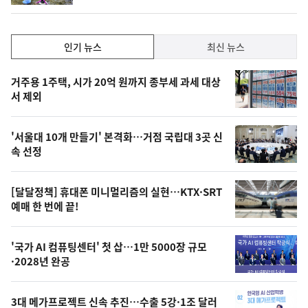
인
인기 뉴스
최신 뉴스
기,
인
기
최
거주용 1주택, 시가 20억 원까지 종부세 과세 대상
뉴
서 제외
신,
스
오
'서울대 10개 만들기' 본격화…거점 국립대 3곳 신
늘
속 선정
의
영
[달달정책] 휴대폰 미니멀리즘의 실현…KTX·SRT
상
예매 한 번에 끝!
,
오
'국가 AI 컴퓨팅센터' 첫 삽…1만 5000장 규모
·2028년 완공
늘
의
3대 메가프로젝트 신속 추진…수출 5강·1조 달러