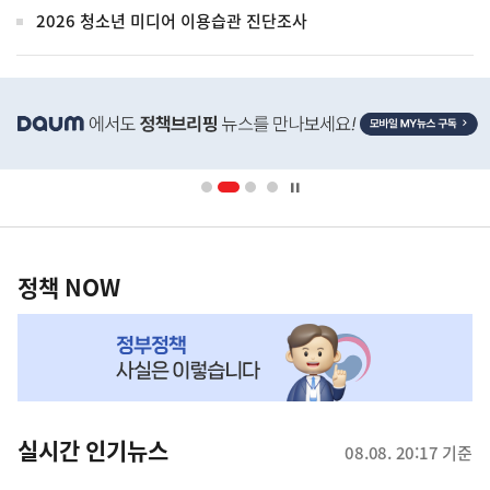
2026 청소년 미디어 이용습관 진단조사
히
단
배
너
영
정
역
책
정책 NOW
NOW,
MY
맞
춤
뉴
실시간 인기뉴스
08.08. 20:17 기준
스