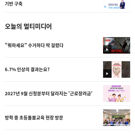
사
기반 구축
진
오늘의 멀티미디어
"뭐하세요" 수거하다 딱 걸렸다
영
상
6.7% 인상의 결과는요?
영
상
2027년 9월 신청분부터 달라지는 '근로장려금'
방학 중 초등돌봄교육 현장 방문