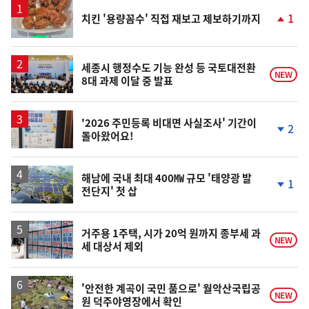
1
치킨 '용량꼼수' 직접 재보고 제보하기까지
단
계
상
승
세종시 행정수도 기능 완성 등 국토대전환
NEW
8대 과제 이달 중 발표
'2026 주민등록 비대면 사실조사' 기간이
2
돌아왔어요!
단
계
하
락
해남에 국내 최대 400㎿ 규모 '태양광 발
1
전단지' 첫 삽
단
계
하
락
거주용 1주택, 시가 20억 원까지 종부세 과
NEW
세 대상서 제외
'안전한 계곡이 국민 품으로' 월악산국립공
NEW
원 덕주야영장에서 확인