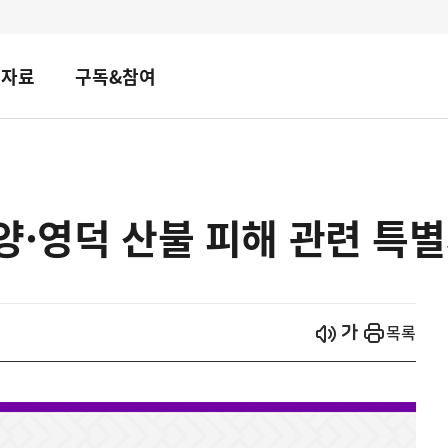
책자료
구독&참여
양·영덕 산불 피해 관련 특
시작
열기
목록