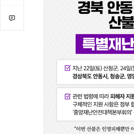
감
수
댓
글
수
(클
릭
시
댓
글
로
이
동)