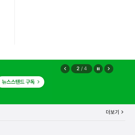
편안에 담았습니다.
2026.08.07
정지
이
다
2
/
4
전
음
보
보
기
기
공지사항
더보기