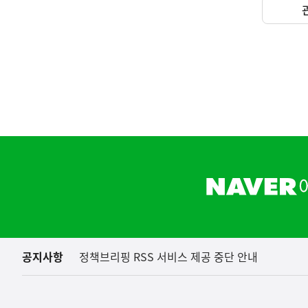
(보도설명) 정부는
재정경제부
하
단
배
너
영
역
공지사항
정책브리핑 RSS 서비스 제공 중단 안내