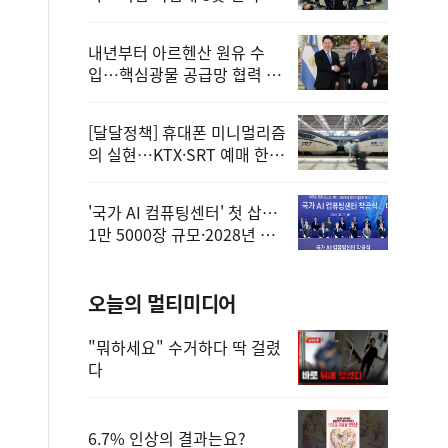
정
내년부터 아르헨산 원유 수
입…핵심광물 공급망 협력 체
계 마련
[달달정책] 휴대폰 미니멀리즘
의 실현…KTX·SRT 예매 한
번에 끝!
'국가 AI 컴퓨팅센터' 첫 삽…
1만 5000장 규모·2028년 완
공
오늘의 멀티미디어
"뭐하세요" 수거하다 딱 걸렸
다
6.7% 인상의 결과는요?