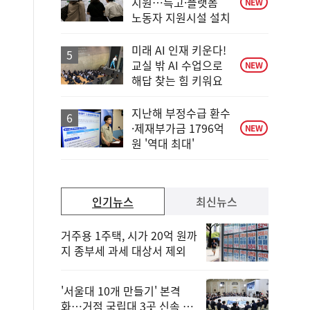
지원…특고·플랫폼
NEW
노동자 지원시설 설치
미래 AI 인재 키운다!
교실 밖 AI 수업으로
NEW
해답 찾는 힘 키워요
지난해 부정수급 환수
·제재부가금 1796억
NEW
원 '역대 최대'
인기뉴스
최신뉴스
거주용 1주택, 시가 20억 원까
지 종부세 과세 대상서 제외
'서울대 10개 만들기' 본격
화…거점 국립대 3곳 신속 선