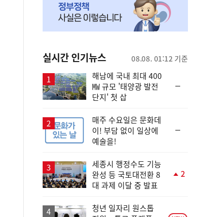
실시간 인기뉴스
08.08. 01:12 기준
해남에 국내 최대 400
순
㎿ 규모 '태양광 발전
위
단지' 첫 삽
동
일
매주 수요일은 문화데
순
이! 부담 없이 일상에
위
예술을!
동
일
세종시 행정수도 기능
2
완성 등 국토대전환 8
단
대 과제 이달 중 발표
계
상
승
청년 일자리 원스톱