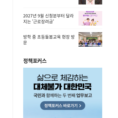
2027년 9월 신청분부터 달라
지는 '근로장려금'
방학 중 초등돌봄교육 현장 방
문
정책포커스