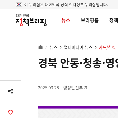
이 누리집은 대한민국 공식 전자정부 누리집입니다.
뉴스
브리핑룸
정
대
한
민
국
정
사
뉴스
멀티미디어 뉴스
카드/한컷
책
홈
브
이
으
경북 안동·청송·영
콘
리
트
로
핑
텐
이
츠
동
영
경
2025.03.28
행정안전부
역
로
공
유
열
기
공