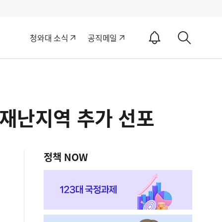
알
청와대 소식
공직메일
림
상
ON
세
검
색
별재난지역 추가 선포
정책 NOW