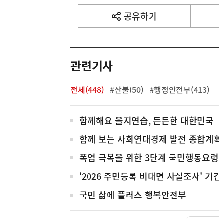
기
사
공유하기
열
기
영
역
관련기사
전체(448)
#산불(50)
#행정안전부(413)
전
함께해요 을지연습, 든든한 대한민국
체
함께 보는 사회연대경제 발전 종합계
폭염 극복을 위한 3단계 국민행동요령
'2026 주민등록 비대면 사실조사' 
국민 삶에 플러스 행복안전부