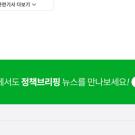
관련기사 더보기
사
 거주용 1주택을 두텁게 보호하기 위한 방안을 세제개
실
은
이
렇
습
니
다