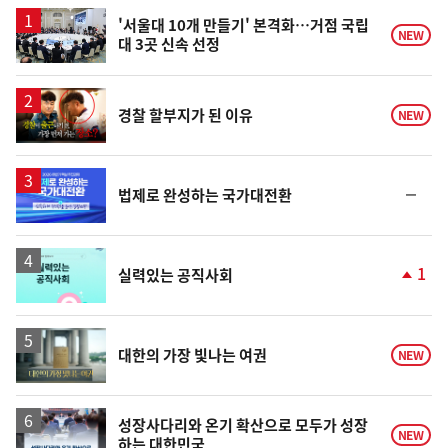
스
'서울대 10개 만들기' 본격화…거점 국립
NEW
대 3곳 신속 선정
영
경찰 할부지가 된 이유
NEW
상
순
법제로 완성하는 국가대전환
위
동
일
1
실력있는 공직사회
단
계
상
승
영
대한의 가장 빛나는 여권
NEW
상
성장사다리와 온기 확산으로 모두가 성장
NEW
하는 대한민국