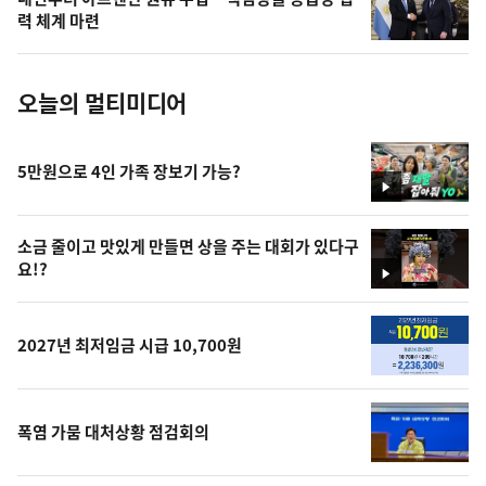
사
력 체계 마련
진
오늘의 멀티미디어
5만원으로 4인 가족 장보기 가능?
영
상
소금 줄이고 맛있게 만들면 상을 주는 대회가 있다구
요!?
영
상
2027년 최저임금 시급 10,700원
폭염 가뭄 대처상황 점검회의