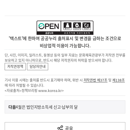
'텍스트'에 한하여 공공누리 출처표시 및 변경을 금하는 조건으로
비상업적 이용이 가능합니다.
단, 사진, 이미지, 일러스트, 동영상 등의 일부 자료는 문화체육관광부가 저작권 전부를
보유하고 있지 아니하므로, 반드시 해당 저작권자의 허락을 받으셔야 합니다.
저작권정책
담당자안내
기사 이용 시에는 출처를 반드시 표기해야 하며, 위반 시
저작권법 제37조
및
제138조
에 따라 처벌될 수 있습니다.
<자료출처=정책브리핑
www.korea.kr
>
이
기
다음
4월은 법인지방소득세 신고·납부의 달
사
전
다
공유