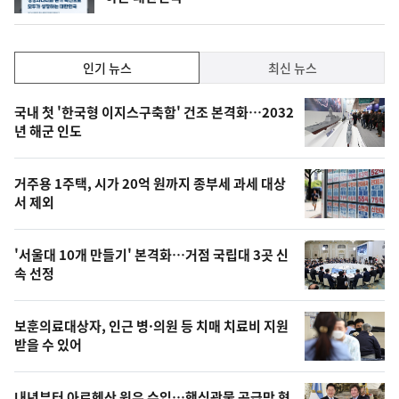
인
인기 뉴스
최신 뉴스
기,
인
기
최
국내 첫 '한국형 이지스구축함' 건조 본격화…2032
뉴
년 해군 인도
신,
스
오
거주용 1주택, 시가 20억 원까지 종부세 과세 대상
늘
서 제외
의
영
'서울대 10개 만들기' 본격화…거점 국립대 3곳 신
상
속 선정
,
오
보훈의료대상자, 인근 병·의원 등 치매 치료비 지원
받을 수 있어
늘
의
내년부터 아르헨산 원유 수입…핵심광물 공급망 협