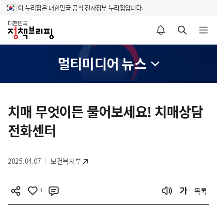
이 누리집은 대한민국 공식 전자정부 누리집입니다.
홈
알림설정 바로가기
검색 바로가기
메뉴 열기
멀티미디어 뉴스
콘
텐
치매 무엇이든 물어보세요! 치매상담
츠
전화센터
영
역
2025.04.07
보건복지부
1
목록