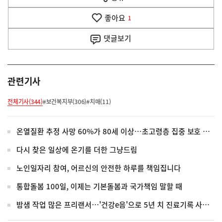
열
음
기
좋아요
기
1
사
댓글
보기
관련기사
전체기사(344)
#보건복지부(306)
#치매(11)
온열질환 추정 사망 60%가 80세 이상…초고령층 집중 보호 강화
다시 찾은 일상에 온기를 더한 그냥드림
노인일자리 참여, 어르신의 안전한 하루를 책임집니다
통합돌봄 100일, 이제는 기본돌봄과 국가책임 말할 때
밤샘 작업 많은 프리랜서…'건강e음'으로 5년 치 진료기록 사실 확인