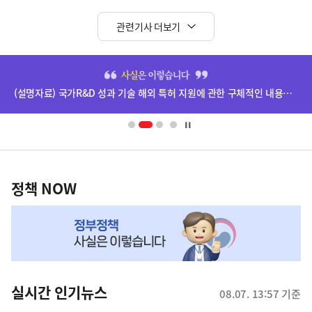
관련기사 더보기
히
단
(설명자료) 국가R&D 성과 기술 해외 특허 지원에 관한 구체적인 내용은 확정되지 않았습니다.
배
너
영
정
역
책
정책 NOW
NOW,
MY
맞
춤
뉴
실시간 인기뉴스
08.07. 13:57 기준