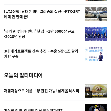
의
영
[달달정책] 휴대폰 미니멀리즘의 실현…KTX·SRT
상
예매 한 번에 끝!
,
오
'국가 AI 컴퓨팅센터' 첫 삽…1만 5000장 규모
·2028년 완공
늘
의
3대 메가프로젝트 신속 추진…수출 5강·1조 달러
사
기반 구축
진
오늘의 멀티미디어
저염저당으로 여름 보양 완전 가능! 삼계롤 레시피
영
상
기상청 직원, 이번엔 최산 챌린지까지?!