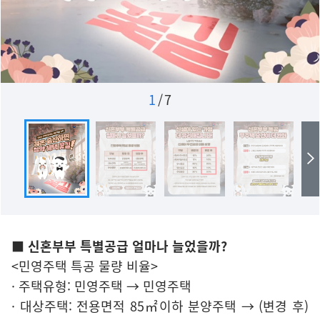
1
/
7
■ 신혼부부 특별공급 얼마나 늘었을까?
<민영주택 특공 물량 비율>
· 주택유형: 민영주택 → 민영주택
· 대상주택: 전용면적 85㎡이하 분양주택 → (변경 후)