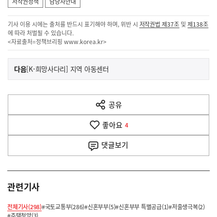
저작권정책
담당자안내
기사 이용 시에는 출처를 반드시 표기해야 하며, 위반 시
저작권법 제37조
및
제138조
에 따라 처벌될 수 있습니다.
<자료출처=정책브리핑
www.korea.kr
>
이
기
다음
[K-희망사다리] 지역 아동센터
사
전
다
공유
열
음
기
좋아요
기
4
사
댓글
보기
관련기사
전체기사(298)
#국토교통부(286)
#신혼부부(5)
#신혼부부 특별공급(1)
#저출생극복(2)
#주택청약(3)