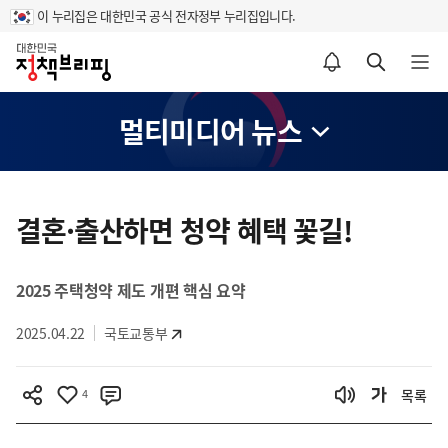
이 누리집은 대한민국 공식 전자정부 누리집입니다.
홈
알림설정 바로가기
검색 바로가기
메뉴 열기
멀티미디어 뉴스
콘
텐
결혼·출산하면 청약 혜택 꽃길!
츠
영
2025 주택청약 제도 개편 핵심 요약
역
2025.04.22
국토교통부
4
목록