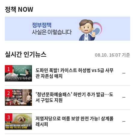
영
책
정책 NOW
역
NOW,
MY
맞
춤
뉴
실시간 인기뉴스
08.10. 16:07 기준
스
영
도파민 폭발! 카이스트 허성범 vs 5급 사무
순
관 자존심 매치
상
위
동
일
'청년문화예술패스' 하반기 추가 발급…도
순
서 구입도 지원
위
동
일
영
저염저당으로 여름 보양 완전 가능! 삼계롤
순
레시피
상
위
동