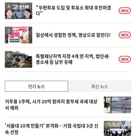
일
영
"우편투표 도입 및 투표소 확대 추진하겠
NEW
다"
상
일상에서 경험한 정책, 영상으로 알린다!
NEW
특별재난지역 지정 4개 면 지역, 법인세·
NEW
종소세 등 납부 유예
인
인기 뉴스
최신 뉴스
기,
인
기
최
거주용 1주택, 시가 20억 원까지 종부세 과세 대상
뉴
서 제외
신,
스
오
'서울대 10개 만들기' 본격화…거점 국립대 3곳 신
늘
속 선정