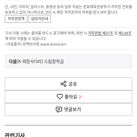
단, 사진, 이미지, 일러스트, 동영상 등의 일부 자료는 문화체육관광부가 저작권 전부를
보유하고 있지 아니하므로, 반드시 해당 저작권자의 허락을 받으셔야 합니다.
저작권정책
담당자안내
기사 이용 시에는 출처를 반드시 표기해야 하며, 위반 시
저작권법 제37조
및
제138조
에 따라 처벌될 수 있습니다.
<자료출처=정책브리핑
www.korea.kr
>
이
기
다음
[K-희망사다리] 드림장학금
사
전
다
공유
열
음
기
좋아요
기
2
사
댓글
보기
관련기사