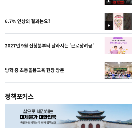
영
상
6.7% 인상의 결과는요?
영
상
2027년 9월 신청분부터 달라지는 '근로장려금'
방학 중 초등돌봄교육 현장 방문
정책포커스