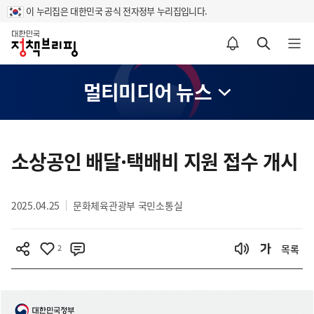
이 누리집은 대한민국 공식 전자정부 누리집입니다.
홈
알림설정 바로가기
검색 바로가기
메뉴 열기
멀티미디어 뉴스
콘
텐
소상공인 배달·택배비 지원 접수 개시
츠
영
2025.04.25
문화체육관광부 국민소통실
역
2
목록