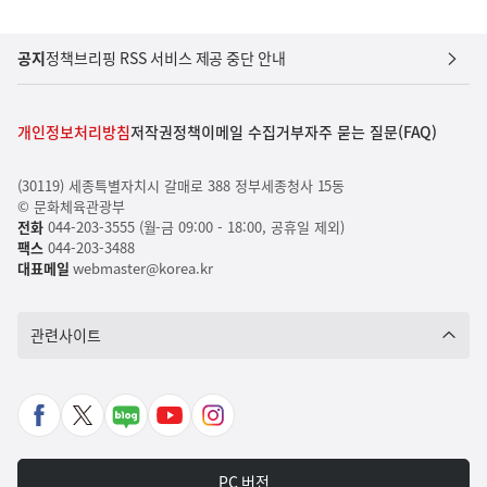
공지
정책브리핑 RSS 서비스 제공 중단 안내
개인정보처리방침
저작권정책
이메일 수집거부
자주 묻는 질문(FAQ)
(30119) 세종특별자치시 갈매로 388 정부세종청사 15동
© 문화체육관광부
전화
044-203-3555 (월-금 09:00 - 18:00, 공휴일 제외)
팩스
044-203-3488
대표메일
webmaster@korea.kr
관련사이트
페
X
네
유
인
이
바
이
튜
스
스
로
버
브
타
PC 버전