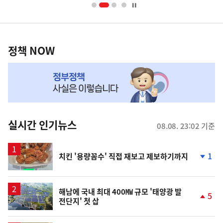
너
영
정
역
책
정책 NOW
NOW,
MY
맞
춤
뉴
실시간 인기뉴스
08.08. 23:02 기준
스
1
치킨 '용량꼼수' 직접 재보고 제보하기까지
단
계
하
락
해남에 국내 최대 400㎿ 규모 '태양광 발
5
전단지' 첫 삽
단
계
상