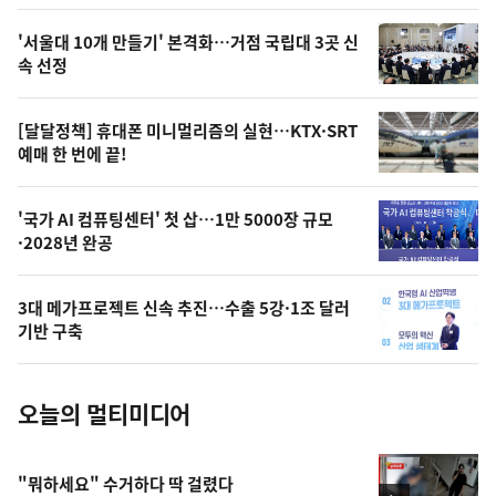
스
오
'서울대 10개 만들기' 본격화…거점 국립대 3곳 신
늘
속 선정
의
영
[달달정책] 휴대폰 미니멀리즘의 실현…KTX·SRT
상
예매 한 번에 끝!
,
오
'국가 AI 컴퓨팅센터' 첫 삽…1만 5000장 규모
·2028년 완공
늘
의
3대 메가프로젝트 신속 추진…수출 5강·1조 달러
사
기반 구축
진
오늘의 멀티미디어
"뭐하세요" 수거하다 딱 걸렸다