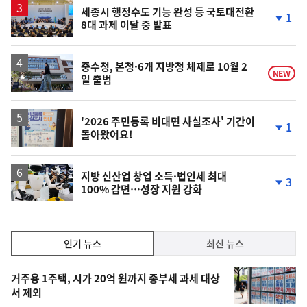
승
세종시 행정수도 기능 완성 등 국토대전환
1
8대 과제 이달 중 발표
단
계
하
락
중수청, 본청·6개 지방청 체제로 10월 2
NEW
일 출범
'2026 주민등록 비대면 사실조사' 기간이
1
돌아왔어요!
단
계
하
락
지방 신산업 창업 소득·법인세 최대
3
100% 감면…성장 지원 강화
단
계
하
락
인
인기 뉴스
최신 뉴스
기,
인
기
최
거주용 1주택, 시가 20억 원까지 종부세 과세 대상
뉴
서 제외
신,