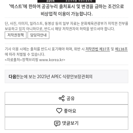
'텍스트'에 한하여 공공누리 출처표시 및 변경을 금하는 조건으로
비상업적 이용이 가능합니다.
단, 사진, 이미지, 일러스트, 동영상 등의 일부 자료는 문화체육관광부가 저작권 전부를
보유하고 있지 아니하므로, 반드시 해당 저작권자의 허락을 받으셔야 합니다.
저작권정책
담당자안내
기사 이용 시에는 출처를 반드시 표기해야 하며, 위반 시
저작권법 제37조
및
제138조
에 따라 처벌될 수 있습니다.
<자료출처=정책브리핑
www.korea.kr
>
이
기
다음
한눈에 보는 2025년 APEC 식량안보장관회의
사
전
다
공유
열
음
기
좋아요
기
사
댓글
보기