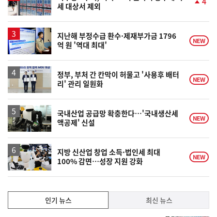
4
세 대상서 제외
단
계
상
승
지난해 부정수급 환수·제재부가금 1796
NEW
억 원 '역대 최대'
정부, 부처 간 칸막이 허물고 '사용후 배터
NEW
리' 관리 일원화
국내산업 공급망 확충한다…'국내생산세
NEW
액공제' 신설
지방 신산업 창업 소득·법인세 최대
NEW
100% 감면…성장 지원 강화
인
인기 뉴스
최신 뉴스
기,
인