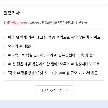
관련기사
전체기사(207)
#APEC(3)
#APEC 정상회의(4)
#과학기술정보통신부(179)
미래 AI 인재 키운다! 교실 밖 AI 수업으로 해답 찾는 힘 키워요
모두의 AI 배움터
AI고속도로 핵심 인프라, '국가 AI 컴퓨팅센터' 구축 첫 삽!
AI 첫 걸음·개발·창업까지 한 번에! 모두의 AI 성장사다리 프로젝트
'국가 AI 컴퓨팅센터' 첫 삽…1만 5000장 규모·2028년 완공
관련기사 더보기
히