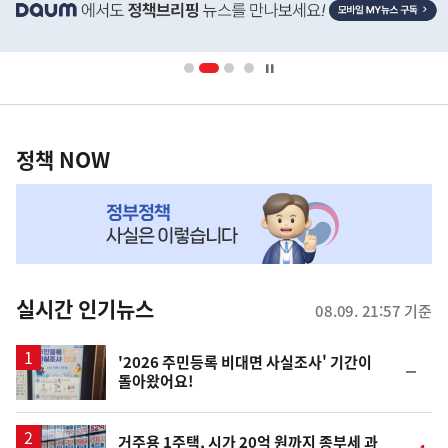
단
배
너
영
정
역
책
정책 NOW
NOW,
MY
맞
춤
뉴
실시간 인기뉴스
08.09. 21:57 기준
스
'2026 주민등록 비대면 사실조사' 기간이
순
돌아왔어요!
위
동
일
거주용 1주택, 시가 20억 원까지 종부세 과