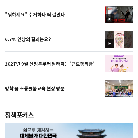
"뭐하세요" 수거하다 딱 걸렸다
영
상
6.7% 인상의 결과는요?
영
상
2027년 9월 신청분부터 달라지는 '근로장려금'
방학 중 초등돌봄교육 현장 방문
정책포커스