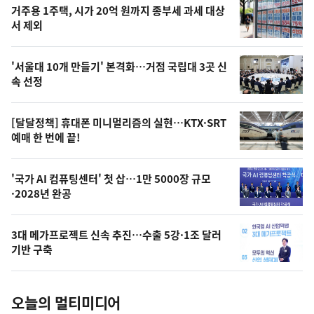
기
최
거주용 1주택, 시가 20억 원까지 종부세 과세 대상
뉴
서 제외
신,
스
오
'서울대 10개 만들기' 본격화…거점 국립대 3곳 신
늘
속 선정
의
영
[달달정책] 휴대폰 미니멀리즘의 실현…KTX·SRT
상
예매 한 번에 끝!
,
오
'국가 AI 컴퓨팅센터' 첫 삽…1만 5000장 규모
·2028년 완공
늘
의
3대 메가프로젝트 신속 추진…수출 5강·1조 달러
사
기반 구축
진
오늘의 멀티미디어