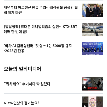
영
내년부터 아르헨산 원유 수입…핵심광물 공급망 협
상
력 체계 마련
,
오
[달달정책] 휴대폰 미니멀리즘의 실현…KTX·SRT
예매 한 번에 끝!
늘
의
'국가 AI 컴퓨팅센터' 첫 삽…1만 5000장 규모
사
·2028년 완공
진
오늘의 멀티미디어
"뭐하세요" 수거하다 딱 걸렸다
영
상
6.7% 인상의 결과는요?