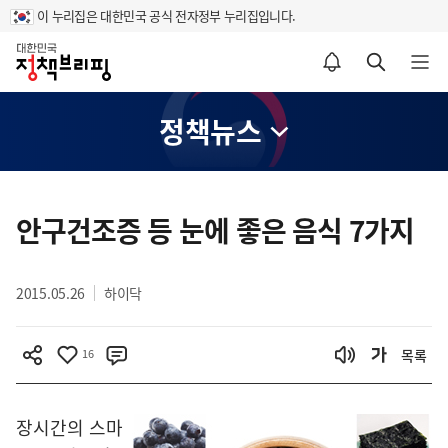
이 누리집은 대한민국 공식 전자정부 누리집입니다.
홈
알림설정 바로가기
검색 바로가기
메뉴 열기
정책뉴스
콘
텐
안구건조증 등 눈에 좋은 음식 7가지
츠
영
2015.05.26
하이닥
역
16
목록
장시간의 스마