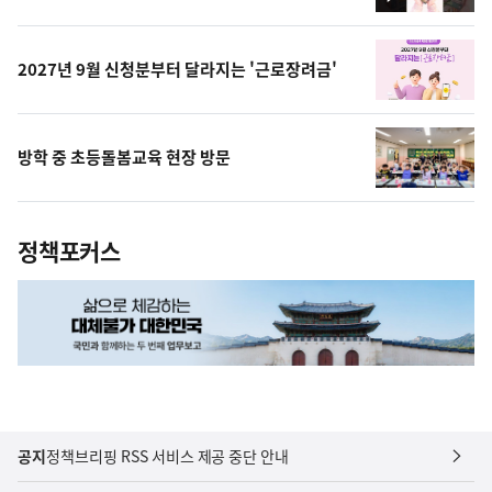
영
상
2027년 9월 신청분부터 달라지는 '근로장려금'
방학 중 초등돌봄교육 현장 방문
정책포커스
공지
정책브리핑 RSS 서비스 제공 중단 안내