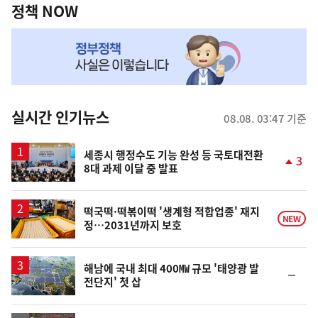
책
정책 NOW
NOW,
MY
맞
춤
뉴
실시간 인기뉴스
08.08. 03:47 기준
스
세종시 행정수도 기능 완성 등 국토대전환
3
8대 과제 이달 중 발표
단
계
상
승
떡국떡·떡볶이떡 '생계형 적합업종' 재지
NEW
정…2031년까지 보호
해남에 국내 최대 400㎿ 규모 '태양광 발
순
전단지' 첫 삽
위
동
일