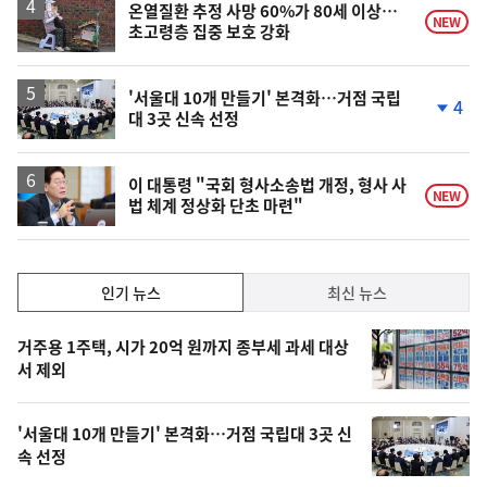
온열질환 추정 사망 60%가 80세 이상…
NEW
초고령층 집중 보호 강화
'서울대 10개 만들기' 본격화…거점 국립
4
대 3곳 신속 선정
단
계
하
락
이 대통령 "국회 형사소송법 개정, 형사 사
NEW
법 체계 정상화 단초 마련"
인
인기 뉴스
최신 뉴스
기,
인
기
최
거주용 1주택, 시가 20억 원까지 종부세 과세 대상
뉴
서 제외
신,
스
오
'서울대 10개 만들기' 본격화…거점 국립대 3곳 신
늘
속 선정
의