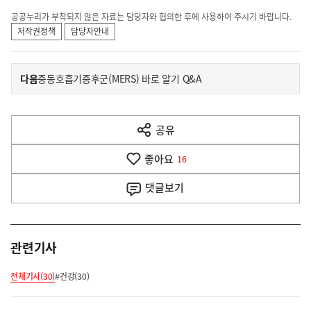
공공누리가 부착되지 않은 자료는 담당자와 협의한 후에 사용하여 주시기 바랍니다.
저작권정책
담당자안내
이
기
다음
중동호흡기증후군(MERS) 바로 알기 Q&A
사
전
다
공유
열
음
기
좋아요
기
16
사
댓글
보기
관련기사
전체기사(30)
#건강(30)