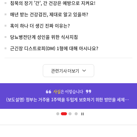
침묵의 장기 '간', 간 건강은 예방으로 지켜요!
매년 받는 건강검진, 제대로 알고 있을까?
혹이 하나 더 생긴 진짜 이유는?
당뇨병전단계 성인을 위한 식사지침
근긴장 디스트로피(DM) 1형에 대해 아시나요?
관련기사 더보기
히
단
(보도설명) 정부는 거주용 1주택을 두텁게 보호하기 위한 방안을 세제개편안에 담았습니다.
배
너
영
정
역