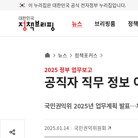
이 누리집은 대한민국 공식 전자정부 누리집입니다.
뉴스
브리핑룸
정
대
한
민
국
정
사
뉴스
정책포커스
책
홈
브
이
으
콘
2025 정부 업무보고
리
트
로
핑
공직자 직무 정보 
텐
이
츠
동
영
경
역
국민권익위 2025년 업무계획 발표…
로
2025.01.14
국민권익위원회
공