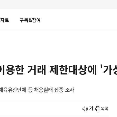
책자료
구독&참여
이용한 거래 제한대상에 '가
체육유관단체 등 채용실태 집중 조사
시작
열기
목록