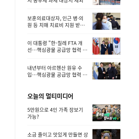
보훈의료대상자, 인근 병·의
원 등 치매 치료비 지원 받을
수 있어
이 대통령 "한-칠레 FTA 개
선…핵심광물 공급망 협력 더
욱 강화"
내년부터 아르헨산 원유 수
입…핵심광물 공급망 협력 체
계 마련
오늘의 멀티미디어
5만원으로 4인 가족 장보기
가능?
소금 줄이고 맛있게 만들면 상