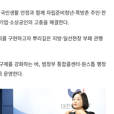
 국민생활 안정과 함께 자립준비청년·쪽방촌 주민·한
소기업·소상공인의 고충을 해결한다.
회를 구현하고자 뿌리깊은 지방·일선현장 부패 관행
.
구제를 강화하는 바, 범정부 통합콜센터·원스톱 행정
극 운영한다.