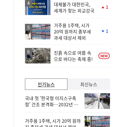
대체불가 대한민국,
1
세계가 찾는 외교강국
단
계
상
거주용 1주택, 시가
승
1
20억 원까지 종부세
단
과세 대상서 제외
계
하
락
진흙 속으로 여름 속
NEW
으로 바다는 축제 중!
인기뉴스
최신뉴스
국내 첫 '한국형 이지스구축
함' 건조 본격화…2032년 해
군 인도
거주용 1주택, 시가 20억 원까
지 종부세 과세 대상서 제외