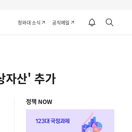
알
청와대 소식
공직메일
림
상
ON
세
검
색
상자산' 추가
정책 NOW