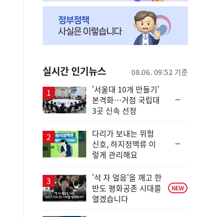
실시간 인기뉴스
08.06. 09:52 기준
'서울대 10개 만들기'
순
본격화…거점 국립대
위
3곳 신속 선정
동
일
다리가 보내는 위험
순
신호, 하지정맥류 이
위
렇게 관리해요
동
일
'석 자 얼음'을 깨고 한
반도 평화공존 시대를
NEW
열겠습니다