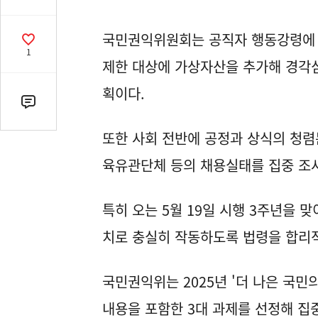
유
열
국민권익위원회는 공직자 행동강령에 
기
공
1
감
제한 대상에 가상자산을 추가해 경각심
수
획이다.
댓
글
또한 사회 전반에 공정과 상식의 청렴
수
(클
육유관단체 등의 채용실태를 집중 조사
릭
시
특히 오는 5월 19일 시행 3주년을
댓
글
치로 충실히 작동하도록 법령을 합리
로
이
동)
국민권익위는 2025년 '더 나은 국민
내용을 포함한 3대 과제를 선정해 집