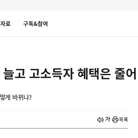
책자료
구독&참여
 늘고 고소득자 혜택은 줄어
어떻게 바뀌나?
시작
열기
목록