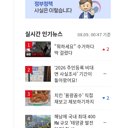
실시간 인기뉴스
08.09. 00:47 기준
"뭐하세요" 수거하다
2
딱 걸렸다
단
계
상
'2026 주민등록 비대
승
순
면 사실조사' 기간이
위
돌아왔어요!
동
일
치킨 '용량꼼수' 직접
2
재보고 제보하기까지
단
계
하
해남에 국내 최대 400
락
순
㎿ 규모 '태양광 발전
위