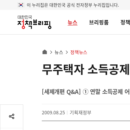
이 누리집은 대한민국 공식 전자정부 누리집입니다.
뉴스
브리핑룸
정
대
한
민
국
정
사
뉴스
정책뉴스
책
홈
브
이
으
무주택자 소득공제
콘
리
트
로
핑
텐
이
츠
동
영
[세제개편 Q&A] ① 연말 소득공제 
경
역
로
2009.08.25
기획재정부
공
유