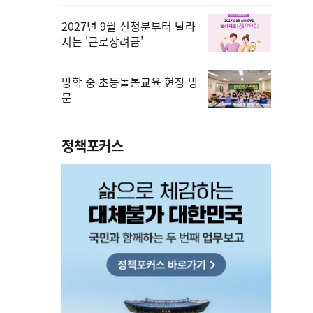
2027년 9월 신청분부터 달라
지는 '근로장려금'
방학 중 초등돌봄교육 현장 방
문
정책포커스