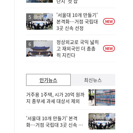
단지' 첫 삽
동
일
'서울대 10개 만들기'
본격화…거점 국립대
NEW
3곳 신속 선정
정상외교로 국익 넓히
고 재외국민 더 촘촘
NEW
히 지킨다
인기뉴스
최신뉴스
거주용 1주택, 시가 20억 원까
지 종부세 과세 대상서 제외
'서울대 10개 만들기' 본격
화…거점 국립대 3곳 신속 선
정