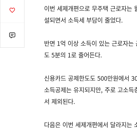
열
이번 세제개편으로 무주택 근로자는 
기
공
감
설되면서 소득세 부담이 줄었다.
수
댓
반면 1억 이상 소득이 있는 근로자는
글
수
도 5분의 1로 줄어든다.
(클
릭
시
신용카드 공제한도도 500만원에서 
댓
소득공제는 유지되지만, 주로 고소득층
글
로
서 제외된다.
이
동)
다음은 이번 세제개편에서 달라지는 