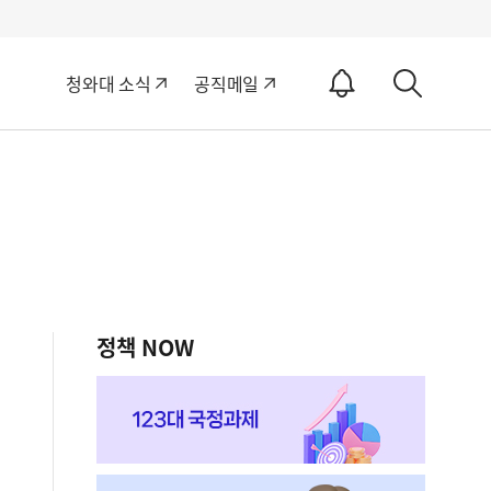
알
청와대 소식
공직메일
림
상
ON
세
검
색
정책 NOW