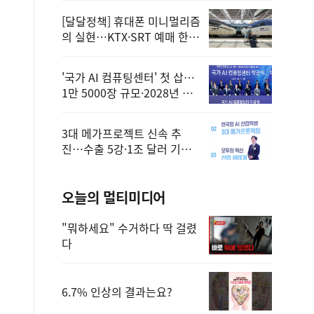
[달달정책] 휴대폰 미니멀리즘
의 실현…KTX·SRT 예매 한
번에 끝!
'국가 AI 컴퓨팅센터' 첫 삽…
1만 5000장 규모·2028년 완
공
3대 메가프로젝트 신속 추
진…수출 5강·1조 달러 기반
구축
오늘의 멀티미디어
"뭐하세요" 수거하다 딱 걸렸
다
6.7% 인상의 결과는요?