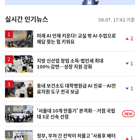
맞
춤
뉴
실시간 인기뉴스
08.07. 17:42 기준
스
미래 AI 인재 키운다! 교실 밖 AI 수업으로
2
해답 찾는 힘 키워요
단
계
상
승
지방 신산업 창업 소득·법인세 최대
1
100% 감면…성장 지원 강화
단
계
하
락
동네 보건소도 대학병원급 AI 진료…AI진
1
료지원 도구 전국 보급
단
계
하
락
'서울대 10개 만들기' 본격화…거점 국립
NEW
대 3곳 신속 선정
정부, 부처 간 칸막이 허물고 '사용후 배터
1