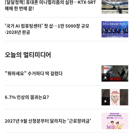
오
[달달정책] 휴대폰 미니멀리즘의 실현…KTX·SRT
예매 한 번에 끝!
늘
의
'국가 AI 컴퓨팅센터' 첫 삽…1만 5000장 규모
사
·2028년 완공
진
오늘의 멀티미디어
"뭐하세요" 수거하다 딱 걸렸다
영
상
6.7% 인상의 결과는요?
영
상
2027년 9월 신청분부터 달라지는 '근로장려금'