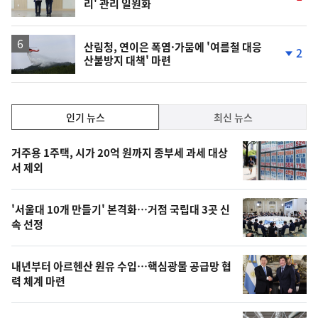
리' 관리 일원화
단
계
상
승
산림청, 연이은 폭염·가뭄에 '여름철 대응
2
산불방지 대책' 마련
단
계
하
락
인
인기 뉴스
최신 뉴스
기,
인
기
최
거주용 1주택, 시가 20억 원까지 종부세 과세 대상
뉴
서 제외
신,
스
오
'서울대 10개 만들기' 본격화…거점 국립대 3곳 신
늘
속 선정
의
영
내년부터 아르헨산 원유 수입…핵심광물 공급망 협
상
력 체계 마련
,