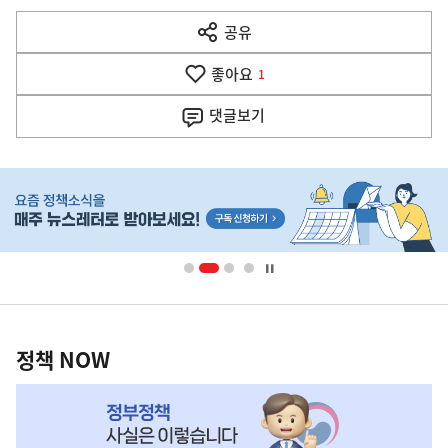
다
공유
열
음
기
좋아요
기
1
사
댓글
보기
히
단
배
너
영
정
역
책
정책 NOW
NOW,
MY