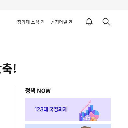
알
청와대 소식
공직메일
림
상
ON
세
검
색
축!
정책 NOW