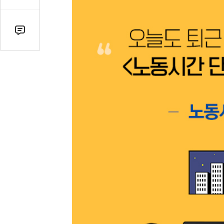
감
수
댓
글
수
(클
릭
시
댓
글
로
이
동)