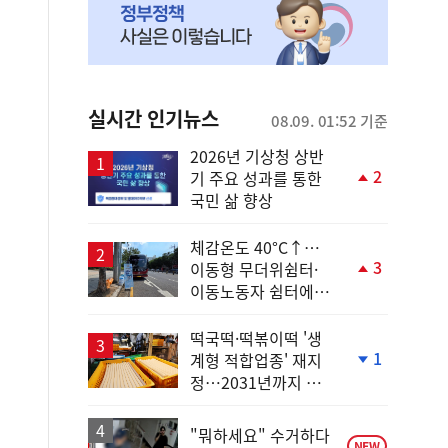
실시간 인기뉴스
08.09. 01:52 기준
2026년 기상청 상반
2
기 주요 성과를 통한
단
국민 삶 향상
계
상
승
체감온도 40°C↑…
3
이동형 무더위쉼터·
단
이동노동자 쉼터에서
계
안전한 휴식
상
승
떡국떡·떡볶이떡 '생
1
계형 적합업종' 재지
단
정…2031년까지 보
계
호
하
락
"뭐하세요" 수거하다
NEW