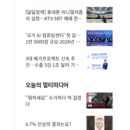
정
[달달정책] 휴대폰 미니멀리즘
의 실현…KTX·SRT 예매 한
번에 끝!
'국가 AI 컴퓨팅센터' 첫 삽…
1만 5000장 규모·2028년 완
공
3대 메가프로젝트 신속 추
진…수출 5강·1조 달러 기반
구축
오늘의 멀티미디어
"뭐하세요" 수거하다 딱 걸렸
다
6.7% 인상의 결과는요?