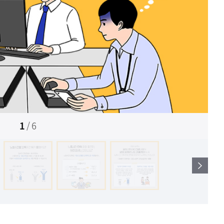
1
/
6