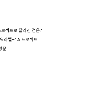
 프로젝트로 달라진 점은?
 워라밸+4.5 프로젝트
 방문
사
신매매방지법 걸린 '우즈벡 인력 송출'...성평등부,노동·
실
은
이
렇
습
니
다