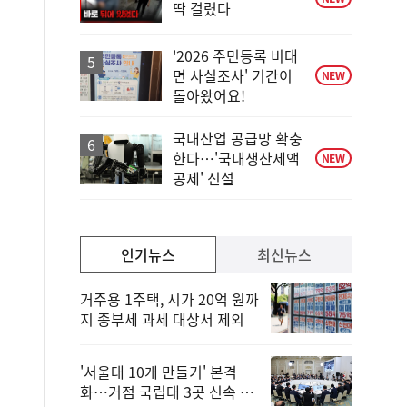
딱 걸렸다
'2026 주민등록 비대
면 사실조사' 기간이
NEW
돌아왔어요!
국내산업 공급망 확충
한다…'국내생산세액
NEW
공제' 신설
인기뉴스
최신뉴스
거주용 1주택, 시가 20억 원까
지 종부세 과세 대상서 제외
'서울대 10개 만들기' 본격
화…거점 국립대 3곳 신속 선