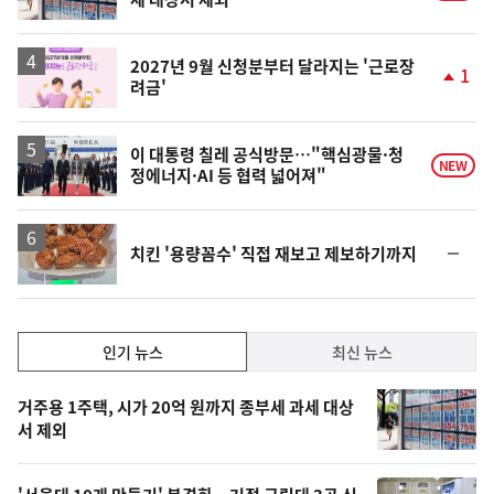
2027년 9월 신청분부터 달라지는 '근로장
1
려금'
단
계
상
승
이 대통령 칠레 공식방문…"핵심광물·청
NEW
정에너지·AI 등 협력 넓어져"
순
치킨 '용량꼼수' 직접 재보고 제보하기까지
위
동
일
인
인기 뉴스
최신 뉴스
기,
인
기
최
거주용 1주택, 시가 20억 원까지 종부세 과세 대상
뉴
서 제외
신,
스
오