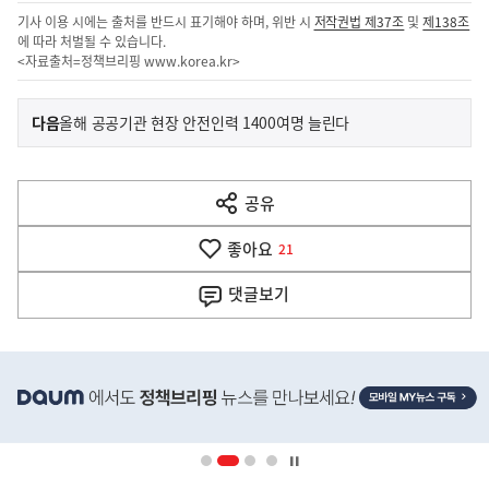
기사 이용 시에는 출처를 반드시 표기해야 하며, 위반 시
저작권법 제37조
및
제138조
에 따라 처벌될 수 있습니다.
<자료출처=정책브리핑
www.korea.kr
>
이
기
다음
올해 공공기관 현장 안전인력 1400여명 늘린다
사
전
다
공유
열
음
기
좋아요
기
21
사
댓글
보기
히
단
배
너