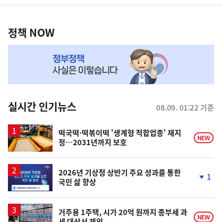
영
정
역
책
정책 NOW
NOW,
MY
맞
춤
뉴
실시간 인기뉴스
08.09. 01:22 기준
스
떡국떡·떡볶이떡 '생계형 적합업종' 재지
NEW
정…2031년까지 보호
2026년 기상청 상반기 주요 성과를 통한
1
국민 삶 향상
단
계
하
락
거주용 1주택, 시가 20억 원까지 종부세 과
NEW
세 대상서 제외