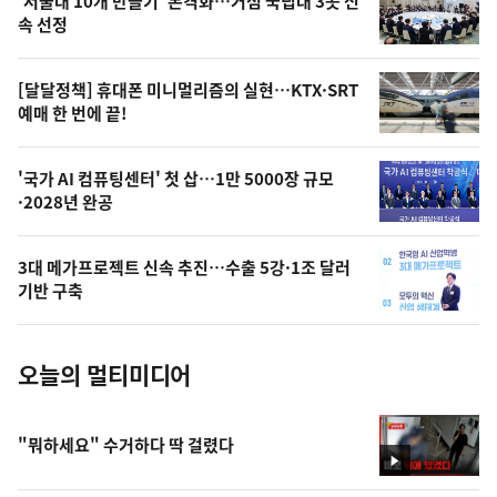
'서울대 10개 만들기' 본격화…거점 국립대 3곳 신
늘
속 선정
의
영
[달달정책] 휴대폰 미니멀리즘의 실현…KTX·SRT
상
예매 한 번에 끝!
,
오
'국가 AI 컴퓨팅센터' 첫 삽…1만 5000장 규모
·2028년 완공
늘
의
3대 메가프로젝트 신속 추진…수출 5강·1조 달러
사
기반 구축
진
오늘의 멀티미디어
"뭐하세요" 수거하다 딱 걸렸다
영
상