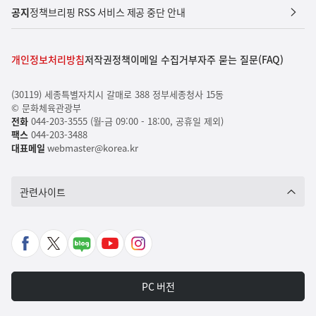
공지
정책브리핑 RSS 서비스 제공 중단 안내
개인정보처리방침
저작권정책
이메일 수집거부
자주 묻는 질문(FAQ)
(30119) 세종특별자치시 갈매로 388 정부세종청사 15동
© 문화체육관광부
전화
044-203-3555 (월-금 09:00 - 18:00, 공휴일 제외)
팩스
044-203-3488
대표메일
webmaster@korea.kr
관련사이트
페
X
네
유
인
이
바
이
튜
스
스
로
버
브
타
PC 버전
북
가
포
바
그
바
기
스
로
램