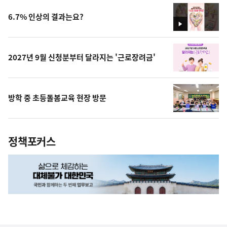
6.7% 인상의 결과는요?
영
상
2027년 9월 신청분부터 달라지는 '근로장려금'
방학 중 초등돌봄교육 현장 방문
정책포커스